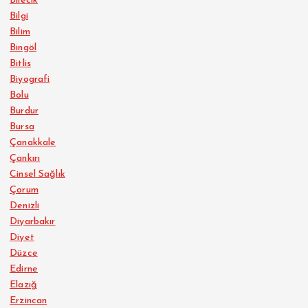
Bilecik
Bilgi
Bilim
Bingöl
Bitlis
Biyografi
Bolu
Burdur
Bursa
Çanakkale
Çankırı
Cinsel Sağlık
Çorum
Denizli
Diyarbakır
Diyet
Düzce
Edirne
Elazığ
Erzincan