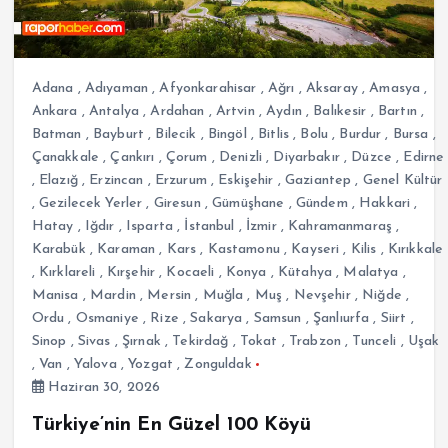
Adana
,
Adıyaman
,
Afyonkarahisar
,
Ağrı
,
Aksaray
,
Amasya
,
Ankara
,
Antalya
,
Ardahan
,
Artvin
,
Aydın
,
Balıkesir
,
Bartın
,
Batman
,
Bayburt
,
Bilecik
,
Bingöl
,
Bitlis
,
Bolu
,
Burdur
,
Bursa
,
Çanakkale
,
Çankırı
,
Çorum
,
Denizli
,
Diyarbakır
,
Düzce
,
Edirne
,
Elazığ
,
Erzincan
,
Erzurum
,
Eskişehir
,
Gaziantep
,
Genel Kültür
,
Gezilecek Yerler
,
Giresun
,
Gümüşhane
,
Gündem
,
Hakkari
,
Hatay
,
Iğdır
,
Isparta
,
İstanbul
,
İzmir
,
Kahramanmaraş
,
Karabük
,
Karaman
,
Kars
,
Kastamonu
,
Kayseri
,
Kilis
,
Kırıkkale
,
Kırklareli
,
Kırşehir
,
Kocaeli
,
Konya
,
Kütahya
,
Malatya
,
Manisa
,
Mardin
,
Mersin
,
Muğla
,
Muş
,
Nevşehir
,
Niğde
,
Ordu
,
Osmaniye
,
Rize
,
Sakarya
,
Samsun
,
Şanlıurfa
,
Siirt
,
Sinop
,
Sivas
,
Şırnak
,
Tekirdağ
,
Tokat
,
Trabzon
,
Tunceli
,
Uşak
,
Van
,
Yalova
,
Yozgat
,
Zonguldak
Haziran 30, 2026
Türkiye’nin En Güzel 100 Köyü