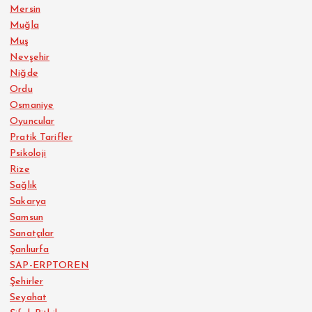
Mersin
Muğla
Muş
Nevşehir
Niğde
Ordu
Osmaniye
Oyuncular
Pratik Tarifler
Psikoloji
Rize
Sağlık
Sakarya
Samsun
Sanatçılar
Şanlıurfa
SAP-ERPTOREN
Şehirler
Seyahat