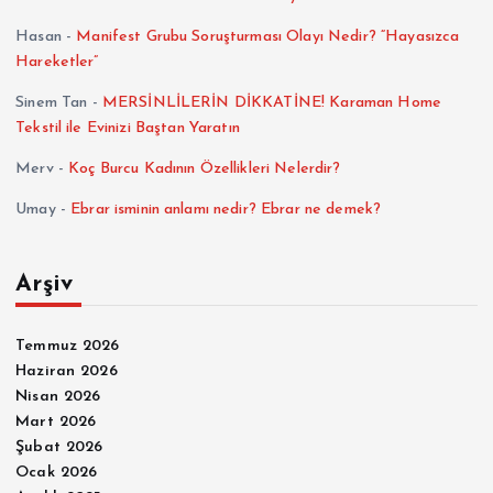
l
Hasan
-
Manifest Grubu Soruşturması Olayı Nedir? “Hayasızca
Hareketler”
a
Sinem Tan
-
MERSİNLİLERİN DİKKATİNE! Karaman Home
m
Tekstil ile Evinizi Baştan Yaratın
Merv
-
Koç Burcu Kadının Özellikleri Nelerdir?
a
Umay
-
Ebrar isminin anlamı nedir? Ebrar ne demek?
s
Arşiv
ı
Temmuz 2026
Haziran 2026
Nisan 2026
Mart 2026
Şubat 2026
Ocak 2026