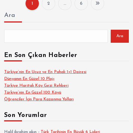
1
2
…
6
Y
Ara
a
z
Ara
ı
En Son Çıkan Haberler
s
Türkiye’nin En Ucuz ve En Pahalı 1+1 Dairesi
Dünyanın En Güzel 10 Plajı
a
Türkiye Haritalı Köy Gezi Rehberi
Türkiye’nin En Güzel 100 Köyü
y
Öğrenciler İçin Para Kazanma Yolları
f
Son Yorumlar
a
Halil ibrahim akın
-
Türk Tarihinin En Büyük 6 Lideri