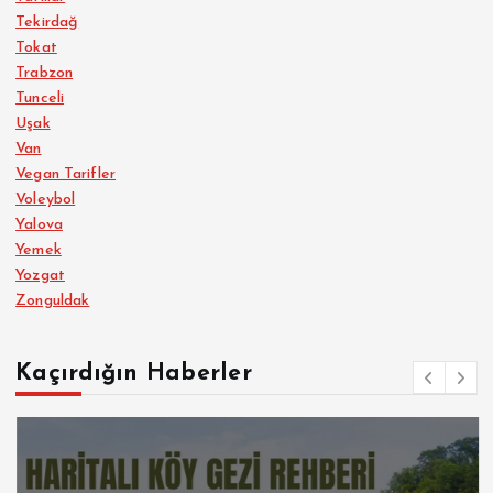
Tekirdağ
Tokat
Trabzon
Tunceli
Uşak
Van
Vegan Tarifler
Voleybol
Yalova
Yemek
Yozgat
Zonguldak
Kaçırdığın Haberler