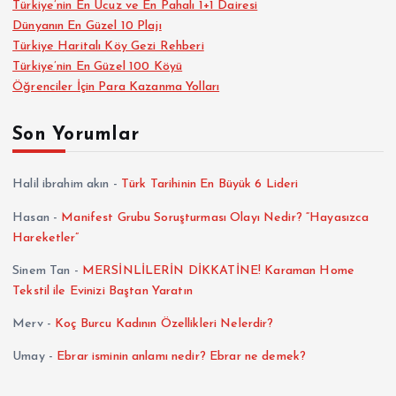
Türkiye’nin En Ucuz ve En Pahalı 1+1 Dairesi
Dünyanın En Güzel 10 Plajı
Türkiye Haritalı Köy Gezi Rehberi
Türkiye’nin En Güzel 100 Köyü
Öğrenciler İçin Para Kazanma Yolları
Son Yorumlar
Halil ibrahim akın
-
Türk Tarihinin En Büyük 6 Lideri
Hasan
-
Manifest Grubu Soruşturması Olayı Nedir? “Hayasızca
Hareketler”
Sinem Tan
-
MERSİNLİLERİN DİKKATİNE! Karaman Home
Tekstil ile Evinizi Baştan Yaratın
Merv
-
Koç Burcu Kadının Özellikleri Nelerdir?
Umay
-
Ebrar isminin anlamı nedir? Ebrar ne demek?