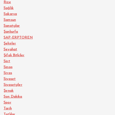
Rize
Sağlık
Sakarya
Samsun
Sanatçılar
Şanlıurfa
SAP-ERPTOREN
Şehirler
Seyahat
Şifalı Bitkiler
Siirt
Sinop
Sivas
Siyaset
Siyasetçiler
Şırnak
Son Dakika
Spor
Tarih
Tatlılar