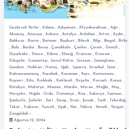
Gezilecek Yerler
,
Adana
,
Adıyaman
,
Afyonkarahisar
,
Ağrı
,
Aksaray
,
Amasya
,
Ankara
,
Antalya
,
Ardahan
,
Artvin
,
Aydın
,
Balıkesir
,
Bartın
,
Batman
,
Bayburt
,
Bilecik
,
Bilgi
,
Bingöl
,
Bitlis
,
Bolu
,
Burdur
,
Bursa
,
Çanakkale
,
Çankırı
,
Çorum
,
Denizli
,
Diyarbakır
,
Düzce
,
Edirne
,
Elazığ
,
Erzincan
,
Erzurum
,
Eskişehir
,
Gaziantep
,
Genel Kültür
,
Giresun
,
Gümüşhane
,
Gündem
,
Hakkari
,
Hatay
,
Iğdır
,
Isparta
,
İstanbul
,
İzmir
,
Kahramanmaraş
,
Karabük
,
Karaman
,
Kars
,
Kastamonu
,
Kayseri
,
Kilis
,
Kırıkkale
,
Kırklareli
,
Kırşehir
,
Kocaeli
,
Konya
,
Kütahya
,
Malatya
,
Manisa
,
Mardin
,
Mersin
,
Muğla
,
Muş
,
Nevşehir
,
Niğde
,
Ordu
,
Osmaniye
,
Rize
,
Sakarya
,
Samsun
,
Şanlıurfa
,
Şehirler
,
Siirt
,
Sinop
,
Sivas
,
Şırnak
,
Tarih
,
Tekirdağ
,
Tokat
,
Trabzon
,
Tunceli
,
Uşak
,
Van
,
Yalova
,
Yemek
,
Yozgat
,
Zonguldak
Ağustos 12, 2024