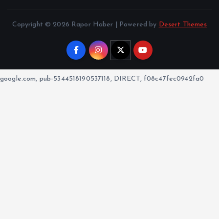
Copyright © 2026 Rapor Haber | Powered by
Desert Themes
google.com, pub-5344518190537118, DIRECT, f08c47fec0942fa0