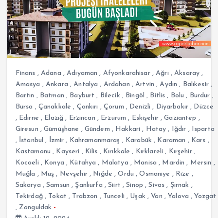
Finans
,
Adana
,
Adıyaman
,
Afyonkarahisar
,
Ağrı
,
Aksaray
,
Amasya
,
Ankara
,
Antalya
,
Ardahan
,
Artvin
,
Aydın
,
Balıkesir
,
Bartın
,
Batman
,
Bayburt
,
Bilecik
,
Bingöl
,
Bitlis
,
Bolu
,
Burdur
,
Bursa
,
Çanakkale
,
Çankırı
,
Çorum
,
Denizli
,
Diyarbakır
,
Düzce
,
Edirne
,
Elazığ
,
Erzincan
,
Erzurum
,
Eskişehir
,
Gaziantep
,
Giresun
,
Gümüşhane
,
Gündem
,
Hakkari
,
Hatay
,
Iğdır
,
Isparta
,
İstanbul
,
İzmir
,
Kahramanmaraş
,
Karabük
,
Karaman
,
Kars
,
Kastamonu
,
Kayseri
,
Kilis
,
Kırıkkale
,
Kırklareli
,
Kırşehir
,
Kocaeli
,
Konya
,
Kütahya
,
Malatya
,
Manisa
,
Mardin
,
Mersin
,
Muğla
,
Muş
,
Nevşehir
,
Niğde
,
Ordu
,
Osmaniye
,
Rize
,
Sakarya
,
Samsun
,
Şanlıurfa
,
Siirt
,
Sinop
,
Sivas
,
Şırnak
,
Tekirdağ
,
Tokat
,
Trabzon
,
Tunceli
,
Uşak
,
Van
,
Yalova
,
Yozgat
,
Zonguldak