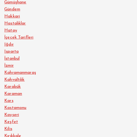
Gümüşhane
Gündem
Hakkari
Hastalıklar
Hatay
İçecek Tarifleri
Iğdır
Isparta
İstanbul
İzmir
Kahramanmaraş
Kahvaltılık
Karabük
Karaman
Kars
Kastamonu
Kayseri
Keşfet
Kilis
Kırıkkale