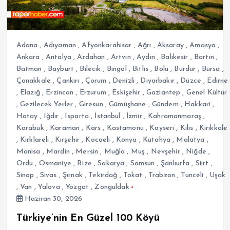
Adana
,
Adıyaman
,
Afyonkarahisar
,
Ağrı
,
Aksaray
,
Amasya
,
Ankara
,
Antalya
,
Ardahan
,
Artvin
,
Aydın
,
Balıkesir
,
Bartın
,
Batman
,
Bayburt
,
Bilecik
,
Bingöl
,
Bitlis
,
Bolu
,
Burdur
,
Bursa
,
Çanakkale
,
Çankırı
,
Çorum
,
Denizli
,
Diyarbakır
,
Düzce
,
Edirne
,
Elazığ
,
Erzincan
,
Erzurum
,
Eskişehir
,
Gaziantep
,
Genel Kültür
,
Gezilecek Yerler
,
Giresun
,
Gümüşhane
,
Gündem
,
Hakkari
,
Hatay
,
Iğdır
,
Isparta
,
İstanbul
,
İzmir
,
Kahramanmaraş
,
Karabük
,
Karaman
,
Kars
,
Kastamonu
,
Kayseri
,
Kilis
,
Kırıkkale
,
Kırklareli
,
Kırşehir
,
Kocaeli
,
Konya
,
Kütahya
,
Malatya
,
Manisa
,
Mardin
,
Mersin
,
Muğla
,
Muş
,
Nevşehir
,
Niğde
,
Ordu
,
Osmaniye
,
Rize
,
Sakarya
,
Samsun
,
Şanlıurfa
,
Siirt
,
Sinop
,
Sivas
,
Şırnak
,
Tekirdağ
,
Tokat
,
Trabzon
,
Tunceli
,
Uşak
,
Van
,
Yalova
,
Yozgat
,
Zonguldak
Haziran 30, 2026
Türkiye’nin En Güzel 100 Köyü