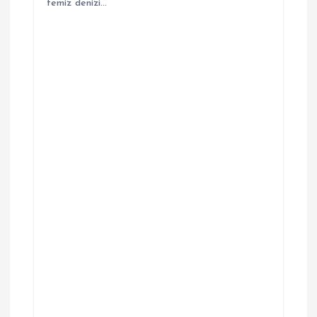
i
temiz denizi…