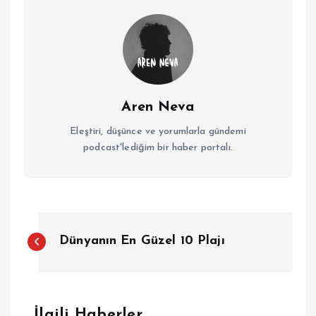
Aren Neva
Eleştiri, düşünce ve yorumlarla gündemi
podcast'lediğim bir haber portalı.
Y
Dünyanın En Güzel 10 Plajı
a
z
İlgili Haberler