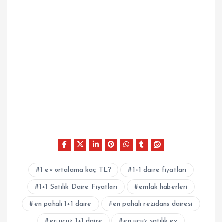
1 ev ortalama kaç TL?
1+1 daire fiyatları
1+1 Satılık Daire Fiyatları
emlak haberleri
en pahalı 1+1 daire
en pahalı rezidans dairesi
en ucuz 1+1 daire
en ucuz satılık ev