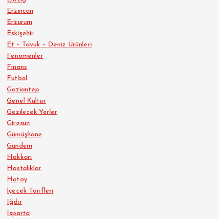
Erzincan
Erzurum
Eskişehir
Et – Tavuk – Deniz Ürünleri
Fenomenler
Finans
Futbol
Gaziantep
Genel Kültür
Gezilecek Yerler
Giresun
Gümüşhane
Gündem
Hakkari
Hastalıklar
Hatay
İçecek Tarifleri
Iğdır
Isparta