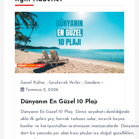
ı
g
e
z
i
n
Genel Kültür
,
Gezilecek Yerler
,
Gündem
Temmuz 2, 2026
m
Dünyanın En Güzel 10 Plajı
e
Dünyanın En Güzel 10 Plajı Deniz seyahati denildiğinde
akla ilk gelen şey; berrak turkuaz sular, incecik beyaz
s
kumlar ve kartpostalları aratmayan manzaralardır. Dünyanın
dört bir yanında yer alan bazı plajlar ise doğal güzellikleri,