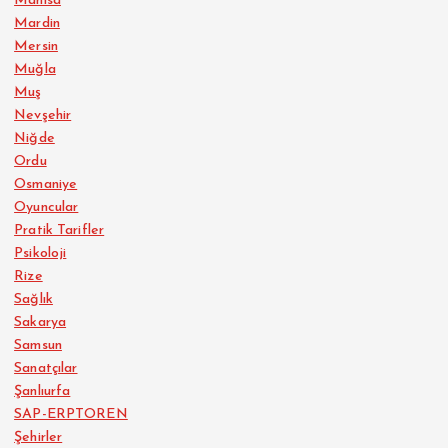
Manisa
Mardin
Mersin
Muğla
Muş
Nevşehir
Niğde
Ordu
Osmaniye
Oyuncular
Pratik Tarifler
Psikoloji
Rize
Sağlık
Sakarya
Samsun
Sanatçılar
Şanlıurfa
SAP-ERPTOREN
Şehirler