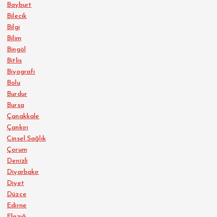
Bayburt
Bilecik
Bilgi
Bilim
Bingöl
Bitlis
Biyografi
Bolu
Burdur
Bursa
Çanakkale
Çankırı
Cinsel Sağlık
Çorum
Denizli
Diyarbakır
Diyet
Düzce
Edirne
Elazığ