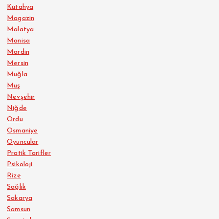
Kütahya
Magazin
Malatya
Manisa
Mardin
Mersin
Muğla
Muş
Nevşehir
Niğde
Ordu
Osmaniye
Oyuncular
Pratik Tarifler
Psikoloji
Rize
Sağlık
Sakarya
Samsun