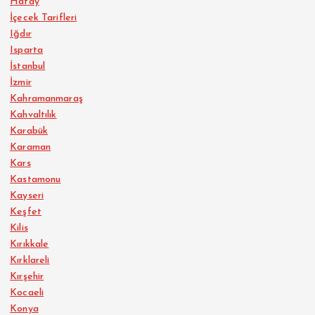
Hatay
İçecek Tarifleri
Iğdır
Isparta
İstanbul
İzmir
Kahramanmaraş
Kahvaltılık
Karabük
Karaman
Kars
Kastamonu
Kayseri
Keşfet
Kilis
Kırıkkale
Kırklareli
Kırşehir
Kocaeli
Konya