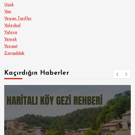
Uşak
Van
Vegan Tarifler
Voleybol
Yalova
Yemek
Yozgat
Zonguldak
Kaçırdığın Haberler