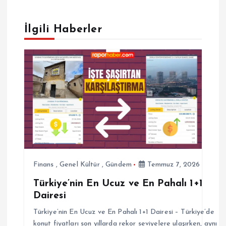
g
İlgili Haberler
e
z
i
n
m
e
Finans
,
Genel Kültür
,
Gündem
Temmuz 7, 2026
Türkiye’nin En Ucuz ve En Pahalı 1+1
s
Dairesi
i
Türkiye’nin En Ucuz ve En Pahalı 1+1 Dairesi – Türkiye’de
konut fiyatları son yıllarda rekor seviyelere ulaşırken, aynı