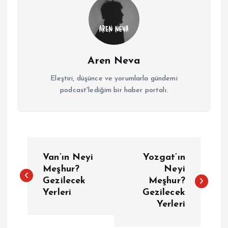
Aren Neva
Eleştiri, düşünce ve yorumlarla gündemi
podcast'lediğim bir haber portalı.
Y
Van’ın Neyi
Yozgat’ın
a
Meşhur?
Neyi
Gezilecek
Meşhur?
Yerleri
Gezilecek
z
Yerleri
ı