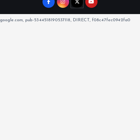
google.com, pub-5344518190537118, DIRECT, f08c47fec0942fa0