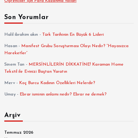
Öğrenciler İçin Para Kazanma Yolları
Son Yorumlar
Halil ibrahim akın
-
Türk Tarihinin En Büyük 6 Lideri
Hasan
-
Manifest Grubu Soruşturması Olayı Nedir? “Hayasızca
Hareketler”
Sinem Tan
-
MERSİNLİLERİN DİKKATİNE! Karaman Home
Tekstil ile Evinizi Baştan Yaratın
Merv
-
Koç Burcu Kadının Özellikleri Nelerdir?
Umay
-
Ebrar isminin anlamı nedir? Ebrar ne demek?
Arşiv
Temmuz 2026