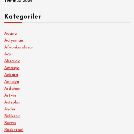
Temmuz 2024
Kategoriler
Adana
Adıyaman
Afyonkarahisar
Ağrı
Aksaray
Amasya
Ankara
Antalya
Ardahan
Artvin
Astroloji
Aydın
Balıkesir
Bartın
Basketbol