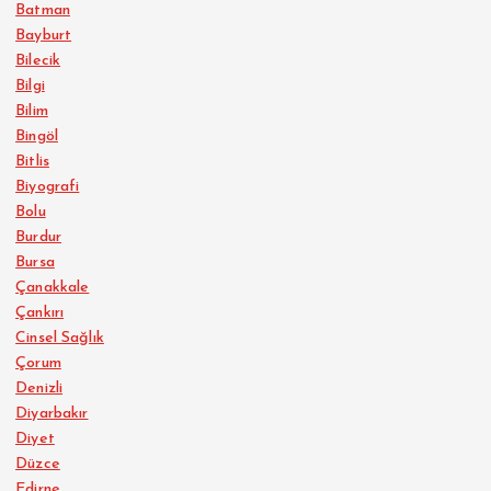
Batman
Bayburt
Bilecik
Bilgi
Bilim
Bingöl
Bitlis
Biyografi
Bolu
Burdur
Bursa
Çanakkale
Çankırı
Cinsel Sağlık
Çorum
Denizli
Diyarbakır
Diyet
Düzce
Edirne