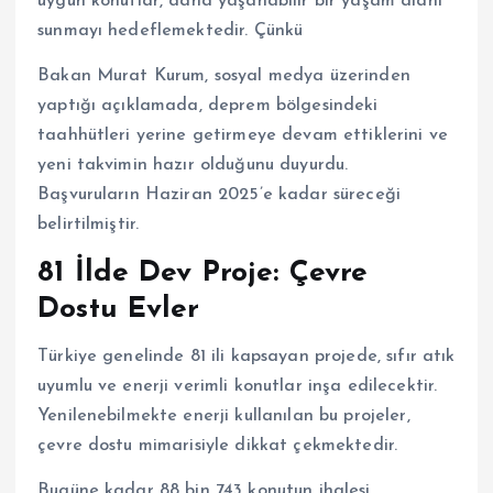
uygun konutlar, daha yaşanabilir bir yaşam alanı
sunmayı hedeflemektedir. Çünkü
Bakan Murat Kurum, sosyal medya üzerinden
yaptığı açıklamada, deprem bölgesindeki
taahhütleri yerine getirmeye devam ettiklerini ve
yeni takvimin hazır olduğunu duyurdu.
Başvuruların Haziran 2025’e kadar süreceği
belirtilmiştir.
81 İlde Dev Proje: Çevre
Dostu Evler
Türkiye genelinde 81 ili kapsayan projede, sıfır atık
uyumlu ve enerji verimli konutlar inşa edilecektir.
Yenilenebilmekte enerji kullanılan bu projeler,
çevre dostu mimarisiyle dikkat çekmektedir.
Bugüne kadar 88 bin 743 konutun ihalesi