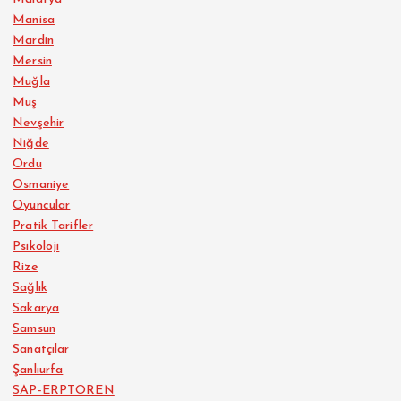
Manisa
Mardin
Mersin
Muğla
Muş
Nevşehir
Niğde
Ordu
Osmaniye
Oyuncular
Pratik Tarifler
Psikoloji
Rize
Sağlık
Sakarya
Samsun
Sanatçılar
Şanlıurfa
SAP-ERPTOREN