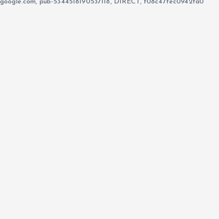
google.com, pub-5344518190537118, DIRECT, f08c47fec0942fa0