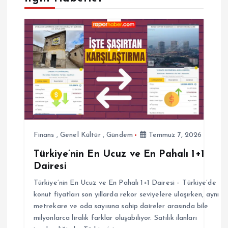
z
i
n
m
e
s
Finans
,
Genel Kültür
,
Gündem
Temmuz 7, 2026
Türkiye’nin En Ucuz ve En Pahalı 1+1
i
Dairesi
Türkiye’nin En Ucuz ve En Pahalı 1+1 Dairesi – Türkiye’de
konut fiyatları son yıllarda rekor seviyelere ulaşırken, aynı
metrekare ve oda sayısına sahip daireler arasında bile
milyonlarca liralık farklar oluşabiliyor. Satılık ilanları