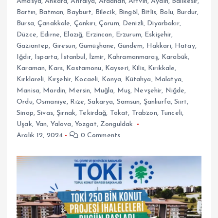
Amasya
,
Ankara
,
Antalya
,
Ardahan
,
Artvin
,
Aydın
,
Balıkesir
,
Bartın
,
Batman
,
Bayburt
,
Bilecik
,
Bingöl
,
Bitlis
,
Bolu
,
Burdur
,
Bursa
,
Çanakkale
,
Çankırı
,
Çorum
,
Denizli
,
Diyarbakır
,
Düzce
,
Edirne
,
Elazığ
,
Erzincan
,
Erzurum
,
Eskişehir
,
Gaziantep
,
Giresun
,
Gümüşhane
,
Gündem
,
Hakkari
,
Hatay
,
Iğdır
,
Isparta
,
İstanbul
,
İzmir
,
Kahramanmaraş
,
Karabük
,
Karaman
,
Kars
,
Kastamonu
,
Kayseri
,
Kilis
,
Kırıkkale
,
Kırklareli
,
Kırşehir
,
Kocaeli
,
Konya
,
Kütahya
,
Malatya
,
Manisa
,
Mardin
,
Mersin
,
Muğla
,
Muş
,
Nevşehir
,
Niğde
,
Ordu
,
Osmaniye
,
Rize
,
Sakarya
,
Samsun
,
Şanlıurfa
,
Siirt
,
Sinop
,
Sivas
,
Şırnak
,
Tekirdağ
,
Tokat
,
Trabzon
,
Tunceli
,
Uşak
,
Van
,
Yalova
,
Yozgat
,
Zonguldak
Aralık 12, 2024
0 Comments