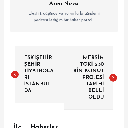
Aren Neva
Eleştiri, düşünce ve yorumlarla gündemi
podcast'lediğim bir haber portalı.
Y
ESKİŞEHİR
MERSİN
a
ŞEHİR
TOKİ 250
TİYATROLA
BİN KONUT
RI
PROJESİ
z
İSTANBUL’
TARİHİ
DA
BELLİ
ı
OLDU
g
e
İlgili Haberler