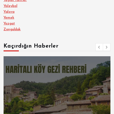
Vegan Tarifler
Voleybol
Yalova
Yemek
Yozgat
Zonguldak
Kaçırdığın Haberler