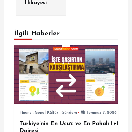
Hikayesi
g
e
İlgili Haberler
z
i
n
m
e
s
Finans
,
Genel Kültür
,
Gündem
Temmuz 7, 2026
i
Türkiye’nin En Ucuz ve En Pahalı 1+1
Dairesi