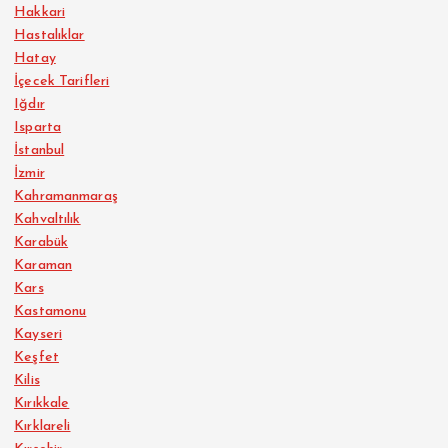
Hakkari
Hastalıklar
Hatay
İçecek Tarifleri
Iğdır
Isparta
İstanbul
İzmir
Kahramanmaraş
Kahvaltılık
Karabük
Karaman
Kars
Kastamonu
Kayseri
Keşfet
Kilis
Kırıkkale
Kırklareli