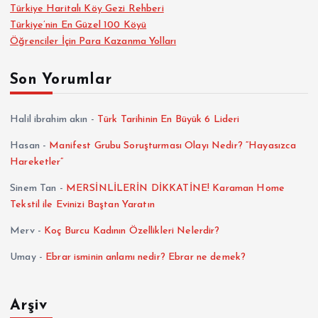
Türkiye Haritalı Köy Gezi Rehberi
Türkiye’nin En Güzel 100 Köyü
Öğrenciler İçin Para Kazanma Yolları
Son Yorumlar
Halil ibrahim akın
-
Türk Tarihinin En Büyük 6 Lideri
Hasan
-
Manifest Grubu Soruşturması Olayı Nedir? “Hayasızca
Hareketler”
Sinem Tan
-
MERSİNLİLERİN DİKKATİNE! Karaman Home
Tekstil ile Evinizi Baştan Yaratın
Merv
-
Koç Burcu Kadının Özellikleri Nelerdir?
Umay
-
Ebrar isminin anlamı nedir? Ebrar ne demek?
Arşiv