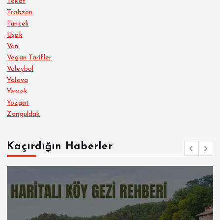
Tokat
Trabzon
Tunceli
Uşak
Van
Vegan Tarifler
Voleybol
Yalova
Yemek
Yozgat
Zonguldak
Kaçırdığın Haberler