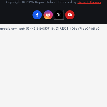
Copyright © 2026 Rapor Haber | Powered by
Desert Themes
google.com, pub-5344518190537118, DIRECT, f08c47fec0942fa0