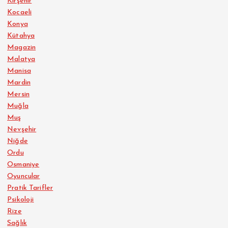
Kırşehir
Kocaeli
Konya
Kütahya
Magazin
Malatya
Manisa
Mardin
Mersin
Muğla
Muş
Nevşehir
Niğde
Ordu
Osmaniye
Oyuncular
Pratik Tarifler
Psikoloji
Rize
Sağlık