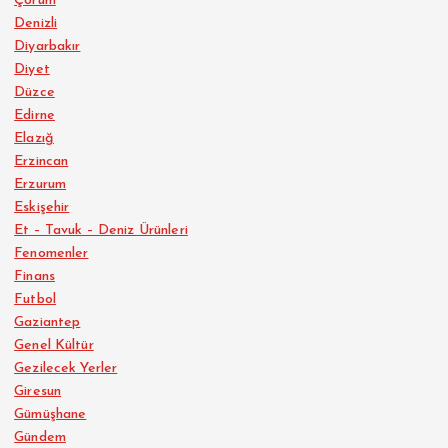
Çorum
Denizli
Diyarbakır
Diyet
Düzce
Edirne
Elazığ
Erzincan
Erzurum
Eskişehir
Et – Tavuk – Deniz Ürünleri
Fenomenler
Finans
Futbol
Gaziantep
Genel Kültür
Gezilecek Yerler
Giresun
Gümüşhane
Gündem