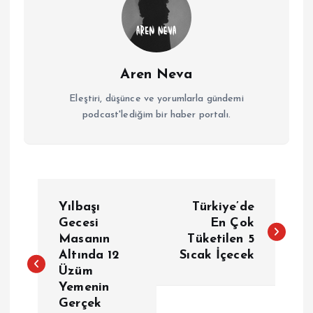
Aren Neva
Eleştiri, düşünce ve yorumlarla gündemi
podcast'lediğim bir haber portalı.
Y
Yılbaşı
Türkiye’de
a
Gecesi
En Çok
Masanın
Tüketilen 5
Altında 12
Sıcak İçecek
z
Üzüm
Yemenin
ı
Gerçek