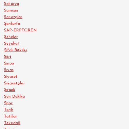
Sakarya
Samsun
Sanatçılar
Şanlıurfa
SAP-ERPTOREN
Şehirler
Seyahat
Şifalı Bitkiler
Siirt
Sinop
Sivas
Siyaset
Siyasetçiler
Şırnak
Son Dakika
Spor
Tarih
Tatlılar
Tekirdağ