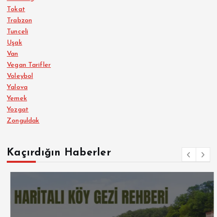
Tokat
Trabzon
Tunceli
Uşak
Van
Vegan Tarifler
Voleybol
Yalova
Yemek
Yozgat
Zonguldak
Kaçırdığın Haberler