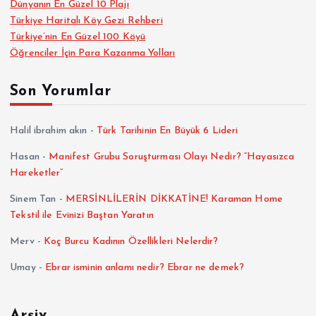
Dünyanın En Güzel 10 Plajı
Türkiye Haritalı Köy Gezi Rehberi
Türkiye’nin En Güzel 100 Köyü
Öğrenciler İçin Para Kazanma Yolları
Son Yorumlar
Halil ibrahim akın
-
Türk Tarihinin En Büyük 6 Lideri
Hasan
-
Manifest Grubu Soruşturması Olayı Nedir? “Hayasızca
Hareketler”
Sinem Tan
-
MERSİNLİLERİN DİKKATİNE! Karaman Home
Tekstil ile Evinizi Baştan Yaratın
Merv
-
Koç Burcu Kadının Özellikleri Nelerdir?
Umay
-
Ebrar isminin anlamı nedir? Ebrar ne demek?
Arşiv