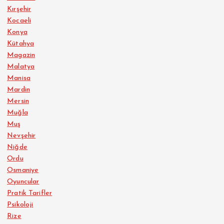
Kırşehir
Kocaeli
Konya
Kütahya
Magazin
Malatya
Manisa
Mardin
Mersin
Muğla
Muş
Nevşehir
Niğde
Ordu
Osmaniye
Oyuncular
Pratik Tarifler
Psikoloji
Rize