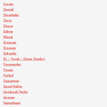
Çorum
Denizli
Diyarbakır
Diyet
Düzce
Edirne
Elazığ
Erzincan
Erzurum
Eskişehir
Et – Tavuk – Deniz Ürünleri
Fenomenler
Finans
Futbol
Gaziantep
Genel Kültür
Gezilecek Yerler
Giresun
Gümüşhane