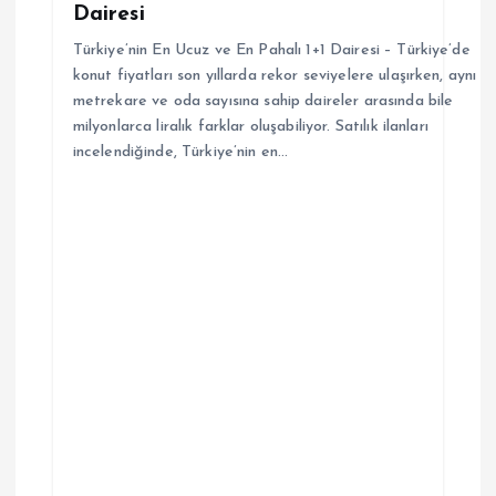
e
Dairesi
s
Türkiye’nin En Ucuz ve En Pahalı 1+1 Dairesi – Türkiye’de
konut fiyatları son yıllarda rekor seviyelere ulaşırken, aynı
i
metrekare ve oda sayısına sahip daireler arasında bile
milyonlarca liralık farklar oluşabiliyor. Satılık ilanları
incelendiğinde, Türkiye’nin en…