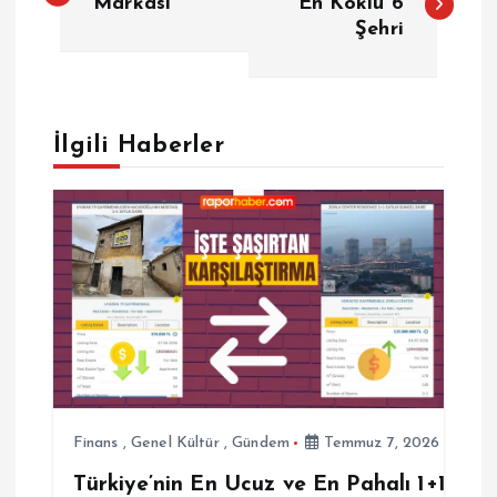
a
Markası
En Köklü 6
Şehri
z
ı
İlgili Haberler
g
e
z
i
n
m
Finans
,
Genel Kültür
,
Gündem
Temmuz 7, 2026
Türkiye’nin En Ucuz ve En Pahalı 1+1