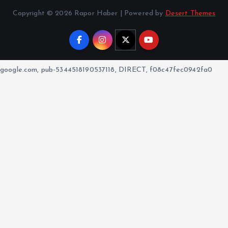
Copyright © 2026 Rapor Haber | Powered by
Desert Themes
google.com, pub-5344518190537118, DIRECT, f08c47fec0942fa0