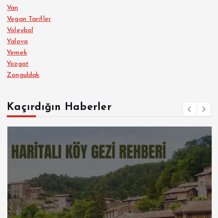
Van
Vegan Tarifler
Voleybol
Yalova
Yemek
Yozgat
Zonguldak
Kaçırdığın Haberler