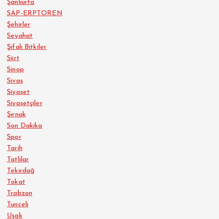
Şanlıurfa
SAP-ERPTOREN
Şehirler
Seyahat
Şifalı Bitkiler
Siirt
Sinop
Sivas
Siyaset
Siyasetçiler
Şırnak
Son Dakika
Spor
Tarih
Tatlılar
Tekirdağ
Tokat
Trabzon
Tunceli
Uşak