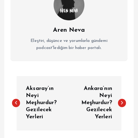
Aren Neva
Eleştiri, düşünce ve yorumlarla gündemi
podcast'lediğim bir haber portalı.
Y
Aksaray’ın
Ankara’nın
a
Neyi
Neyi
Meşhurdur?
Meşhurdur?
Gezilecek
Gezilecek
z
Yerleri
Yerleri
ı