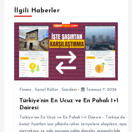
g
İlgili Haberler
e
z
i
n
m
e
Finans
,
Genel Kültür
,
Gündem
Temmuz 7, 2026
Türkiye’nin En Ucuz ve En Pahalı 1+1
s
Dairesi
i
Türkiye’nin En Ucuz ve En Pahalı 1+1 Dairesi – Türkiye’de
konut fiyatları son yıllarda rekor seviyelere ulaşırken, aynı
metrekare ve oda sayısına sahip daireler arasında bile