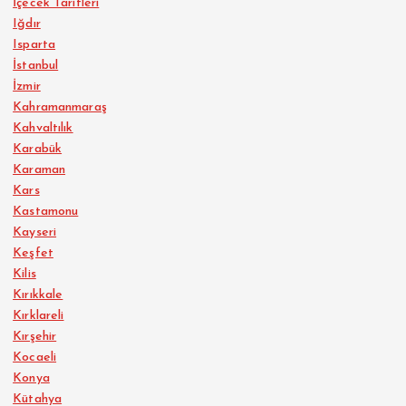
İçecek Tarifleri
Iğdır
Isparta
İstanbul
İzmir
Kahramanmaraş
Kahvaltılık
Karabük
Karaman
Kars
Kastamonu
Kayseri
Keşfet
Kilis
Kırıkkale
Kırklareli
Kırşehir
Kocaeli
Konya
Kütahya