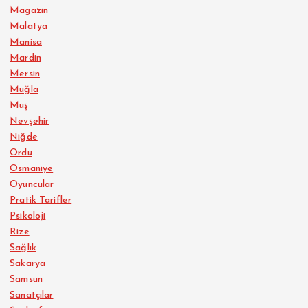
Magazin
Malatya
Manisa
Mardin
Mersin
Muğla
Muş
Nevşehir
Niğde
Ordu
Osmaniye
Oyuncular
Pratik Tarifler
Psikoloji
Rize
Sağlık
Sakarya
Samsun
Sanatçılar