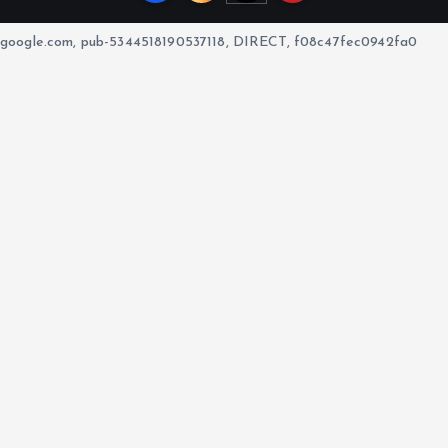
google.com, pub-5344518190537118, DIRECT, f08c47fec0942fa0