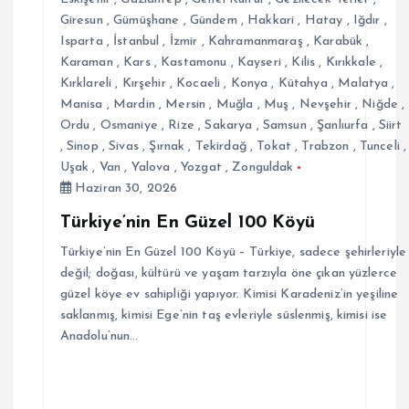
Giresun
,
Gümüşhane
,
Gündem
,
Hakkari
,
Hatay
,
Iğdır
,
Isparta
,
İstanbul
,
İzmir
,
Kahramanmaraş
,
Karabük
,
Karaman
,
Kars
,
Kastamonu
,
Kayseri
,
Kilis
,
Kırıkkale
,
Kırklareli
,
Kırşehir
,
Kocaeli
,
Konya
,
Kütahya
,
Malatya
,
Manisa
,
Mardin
,
Mersin
,
Muğla
,
Muş
,
Nevşehir
,
Niğde
,
Ordu
,
Osmaniye
,
Rize
,
Sakarya
,
Samsun
,
Şanlıurfa
,
Siirt
,
Sinop
,
Sivas
,
Şırnak
,
Tekirdağ
,
Tokat
,
Trabzon
,
Tunceli
,
Uşak
,
Van
,
Yalova
,
Yozgat
,
Zonguldak
Haziran 30, 2026
Türkiye’nin En Güzel 100 Köyü
Türkiye’nin En Güzel 100 Köyü – Türkiye, sadece şehirleriyle
değil; doğası, kültürü ve yaşam tarzıyla öne çıkan yüzlerce
güzel köye ev sahipliği yapıyor. Kimisi Karadeniz’in yeşiline
saklanmış, kimisi Ege’nin taş evleriyle süslenmiş, kimisi ise
Anadolu’nun…