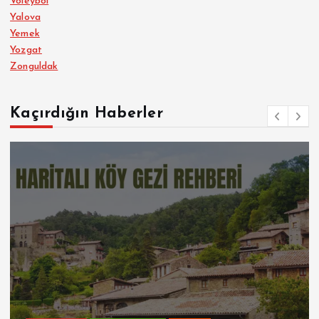
Voleybol
Yalova
Yemek
Yozgat
Zonguldak
Kaçırdığın Haberler