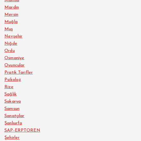
Manisa
Mardin
Mersin
Muğla
Muş
Nevşehir
Niğde
Ordu
Osmaniye
Oyuncular
Pratik Tarifler
Psikoloji
Rize
Sağlık
Sakarya
Samsun
Sanatçılar
Şanlıurfa
SAP-ERPTOREN
Şehirler