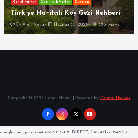
Genel Kültür
Gezilecek Yerler
Gündem
Türkiye Haritalı Köy Gezi Rehberi
By
Aren Neva
Haziran 30, 2026
3861 views
Copyright © 2026 Rapor Haber | Powered by
Desert Themes
google.com, pub-5344518190537118, DIRECT, f08c47fec0942fa0