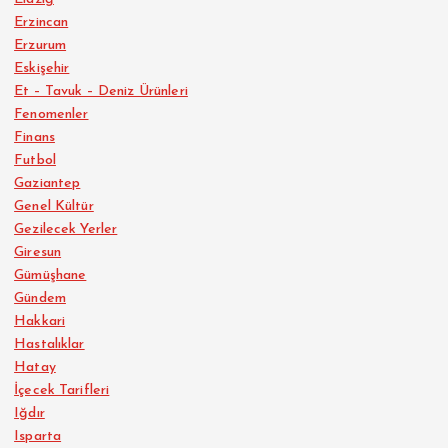
Erzincan
Erzurum
Eskişehir
Et – Tavuk – Deniz Ürünleri
Fenomenler
Finans
Futbol
Gaziantep
Genel Kültür
Gezilecek Yerler
Giresun
Gümüşhane
Gündem
Hakkari
Hastalıklar
Hatay
İçecek Tarifleri
Iğdır
Isparta