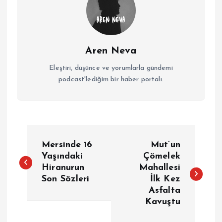
Aren Neva
Eleştiri, düşünce ve yorumlarla gündemi
podcast'lediğim bir haber portalı.
Y
Mersinde 16
Mut’un
a
Yaşındaki
Çömelek
Hiranurun
Mahallesi
Son Sözleri
İlk Kez
z
Asfalta
Kavuştu
ı