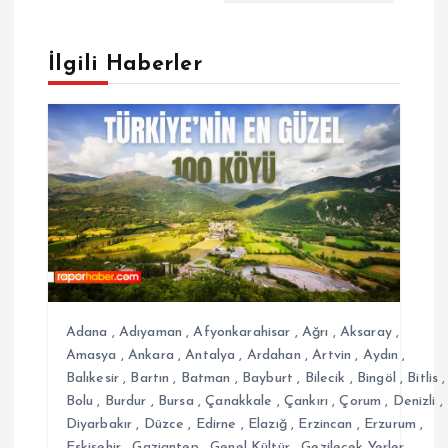
g
e
İlgili Haberler
z
i
n
m
e
Adana
,
Adıyaman
,
Afyonkarahisar
,
Ağrı
,
Aksaray
,
s
Amasya
,
Ankara
,
Antalya
,
Ardahan
,
Artvin
,
Aydın
,
Balıkesir
,
Bartın
,
Batman
,
Bayburt
,
Bilecik
,
Bingöl
,
Bitlis
,
Bolu
,
Burdur
,
Bursa
,
Çanakkale
,
Çankırı
,
Çorum
,
Denizli
,
i
Diyarbakır
,
Düzce
,
Edirne
,
Elazığ
,
Erzincan
,
Erzurum
,
Eskişehir
,
Gaziantep
,
Genel Kültür
,
Gezilecek Yerler
,