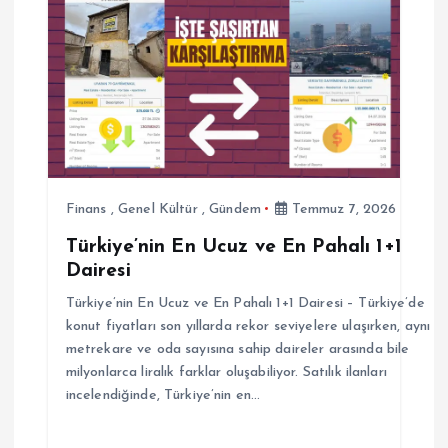
z
i
n
m
e
Finans
,
Genel Kültür
,
Gündem
Temmuz 7, 2026
Türkiye’nin En Ucuz ve En Pahalı 1+1
s
Dairesi
i
Türkiye’nin En Ucuz ve En Pahalı 1+1 Dairesi – Türkiye’de
konut fiyatları son yıllarda rekor seviyelere ulaşırken, aynı
metrekare ve oda sayısına sahip daireler arasında bile
milyonlarca liralık farklar oluşabiliyor. Satılık ilanları
incelendiğinde, Türkiye’nin en…