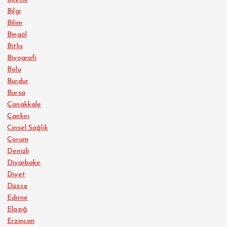
Bilgi
Bilim
Bingöl
Bitlis
Biyografi
Bolu
Burdur
Bursa
Çanakkale
Çankırı
Cinsel Sağlık
Çorum
Denizli
Diyarbakır
Diyet
Düzce
Edirne
Elazığ
Erzincan