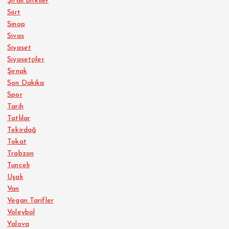
Şifalı Bitkiler
Siirt
Sinop
Sivas
Siyaset
Siyasetçiler
Şırnak
Son Dakika
Spor
Tarih
Tatlılar
Tekirdağ
Tokat
Trabzon
Tunceli
Uşak
Van
Vegan Tarifler
Voleybol
Yalova