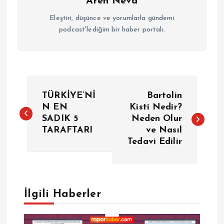
Aren Neva
Eleştiri, düşünce ve yorumlarla gündemi
podcast'lediğim bir haber portalı.
Y
TÜRKİYE’Nİ
Bartolin
a
N EN
Kisti Nedir?
SADIK 5
Neden Olur
TARAFTARI
ve Nasıl
z
Tedavi Edilir
ı
g
İlgili Haberler
e