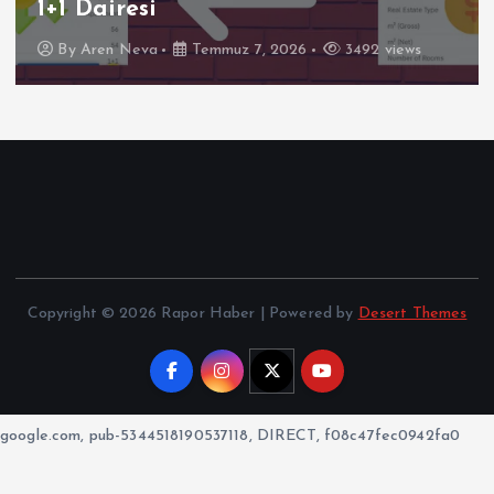
1+1 Dairesi
By
Aren Neva
Temmuz 7, 2026
3492 views
Copyright © 2026 Rapor Haber | Powered by
Desert Themes
google.com, pub-5344518190537118, DIRECT, f08c47fec0942fa0