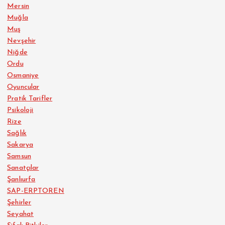
Mersin
Muğla
Muş
Nevşehir
Niğde
Ordu
Osmaniye
Oyuncular
Pratik Tarifler
Psikoloji
Rize
Sağlık
Sakarya
Samsun
Sanatçılar
Şanlıurfa
SAP-ERPTOREN
Şehirler
Seyahat