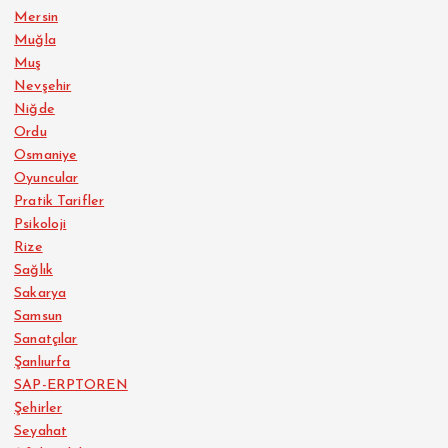
Mersin
Muğla
Muş
Nevşehir
Niğde
Ordu
Osmaniye
Oyuncular
Pratik Tarifler
Psikoloji
Rize
Sağlık
Sakarya
Samsun
Sanatçılar
Şanlıurfa
SAP-ERPTOREN
Şehirler
Seyahat