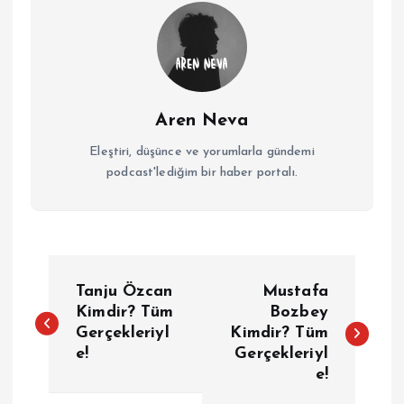
Aren Neva
Eleştiri, düşünce ve yorumlarla gündemi
podcast'lediğim bir haber portalı.
Y
Tanju Özcan
Mustafa
a
Kimdir? Tüm
Bozbey
Gerçekleriyl
Kimdir? Tüm
e!
Gerçekleriyl
z
e!