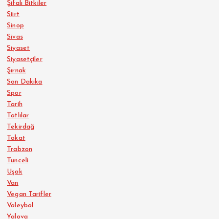
Şifalı Bitkiler
Siirt
Sinop
Sivas
Siyaset
Siyasetçiler
Şırnak
Son Dakika
Spor
Tarih
Tatlılar
Tekirdağ
Tokat
Trabzon
Tunceli
Uşak
Van
Vegan Tarifler
Voleybol
Yalova