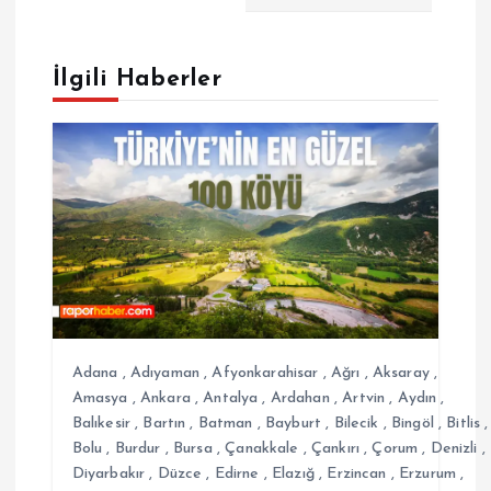
ı
g
İlgili Haberler
e
z
i
n
m
e
Adana
,
Adıyaman
,
Afyonkarahisar
,
Ağrı
,
Aksaray
,
Amasya
,
Ankara
,
Antalya
,
Ardahan
,
Artvin
,
Aydın
,
s
Balıkesir
,
Bartın
,
Batman
,
Bayburt
,
Bilecik
,
Bingöl
,
Bitlis
,
Bolu
,
Burdur
,
Bursa
,
Çanakkale
,
Çankırı
,
Çorum
,
Denizli
,
Diyarbakır
,
Düzce
,
Edirne
,
Elazığ
,
Erzincan
,
Erzurum
,
i