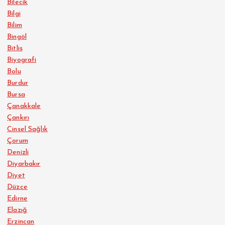
Bilecik
Bilgi
Bilim
Bingöl
Bitlis
Biyografi
Bolu
Burdur
Bursa
Çanakkale
Çankırı
Cinsel Sağlık
Çorum
Denizli
Diyarbakır
Diyet
Düzce
Edirne
Elazığ
Erzincan