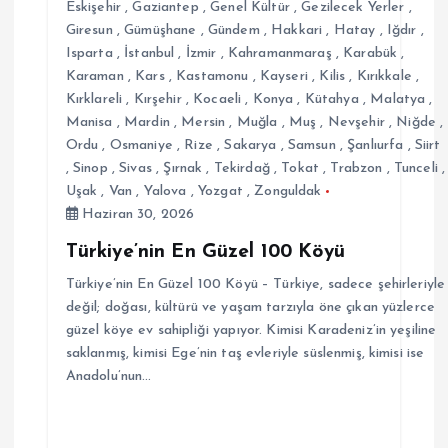
Eskişehir
,
Gaziantep
,
Genel Kültür
,
Gezilecek Yerler
,
Giresun
,
Gümüşhane
,
Gündem
,
Hakkari
,
Hatay
,
Iğdır
,
Isparta
,
İstanbul
,
İzmir
,
Kahramanmaraş
,
Karabük
,
Karaman
,
Kars
,
Kastamonu
,
Kayseri
,
Kilis
,
Kırıkkale
,
Kırklareli
,
Kırşehir
,
Kocaeli
,
Konya
,
Kütahya
,
Malatya
,
Manisa
,
Mardin
,
Mersin
,
Muğla
,
Muş
,
Nevşehir
,
Niğde
,
Ordu
,
Osmaniye
,
Rize
,
Sakarya
,
Samsun
,
Şanlıurfa
,
Siirt
,
Sinop
,
Sivas
,
Şırnak
,
Tekirdağ
,
Tokat
,
Trabzon
,
Tunceli
,
Uşak
,
Van
,
Yalova
,
Yozgat
,
Zonguldak
Haziran 30, 2026
Türkiye’nin En Güzel 100 Köyü
Türkiye’nin En Güzel 100 Köyü – Türkiye, sadece şehirleriyle
değil; doğası, kültürü ve yaşam tarzıyla öne çıkan yüzlerce
güzel köye ev sahipliği yapıyor. Kimisi Karadeniz’in yeşiline
saklanmış, kimisi Ege’nin taş evleriyle süslenmiş, kimisi ise
Anadolu’nun…