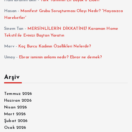
Halil ibrahim akın
-
Türk Tarihinin En Büyük 6 Lideri
Hasan
-
Manifest Grubu Soruşturması Olayı Nedir? “Hayasızca
Hareketler”
Sinem Tan
-
MERSİNLİLERİN DİKKATİNE! Karaman Home
Tekstil ile Evinizi Baştan Yaratın
Merv
-
Koç Burcu Kadının Özellikleri Nelerdir?
Umay
-
Ebrar isminin anlamı nedir? Ebrar ne demek?
Arşiv
Temmuz 2026
Haziran 2026
Nisan 2026
Mart 2026
Şubat 2026
Ocak 2026