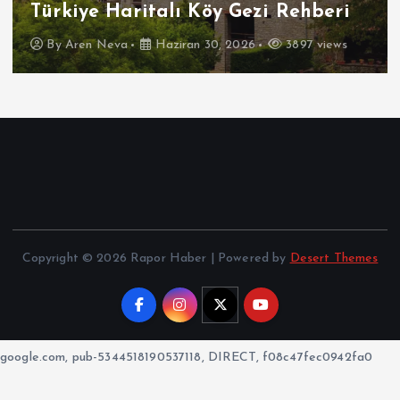
Türkiye Haritalı Köy Gezi Rehberi
By
Aren Neva
Haziran 30, 2026
3897 views
Copyright © 2026 Rapor Haber | Powered by
Desert Themes
google.com, pub-5344518190537118, DIRECT, f08c47fec0942fa0