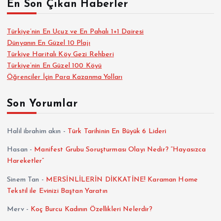
En Son Çıkan Haberler
Türkiye’nin En Ucuz ve En Pahalı 1+1 Dairesi
Dünyanın En Güzel 10 Plajı
Türkiye Haritalı Köy Gezi Rehberi
Türkiye’nin En Güzel 100 Köyü
Öğrenciler İçin Para Kazanma Yolları
Son Yorumlar
Halil ibrahim akın
-
Türk Tarihinin En Büyük 6 Lideri
Hasan
-
Manifest Grubu Soruşturması Olayı Nedir? “Hayasızca
Hareketler”
Sinem Tan
-
MERSİNLİLERİN DİKKATİNE! Karaman Home
Tekstil ile Evinizi Baştan Yaratın
Merv
-
Koç Burcu Kadının Özellikleri Nelerdir?