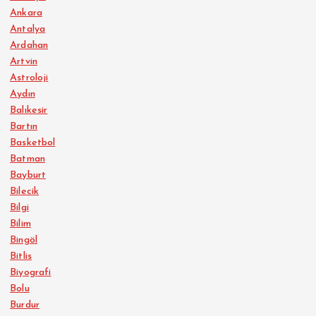
Ankara
Antalya
Ardahan
Artvin
Astroloji
Aydın
Balıkesir
Bartın
Basketbol
Batman
Bayburt
Bilecik
Bilgi
Bilim
Bingöl
Bitlis
Biyografi
Bolu
Burdur