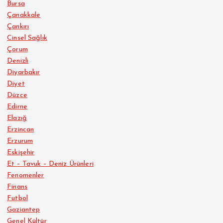
Bursa
Çanakkale
Çankırı
Cinsel Sağlık
Çorum
Denizli
Diyarbakır
Diyet
Düzce
Edirne
Elazığ
Erzincan
Erzurum
Eskişehir
Et – Tavuk – Deniz Ürünleri
Fenomenler
Finans
Futbol
Gaziantep
Genel Kültür