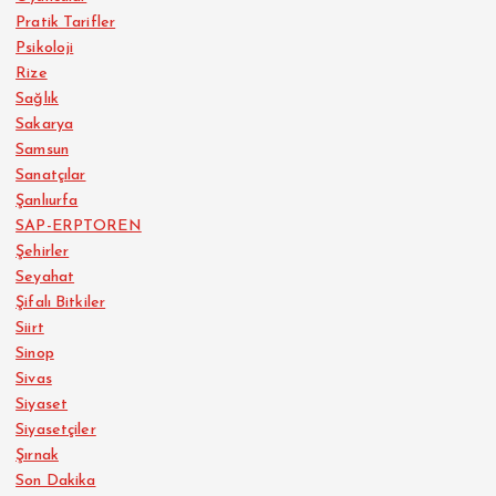
Pratik Tarifler
Psikoloji
Rize
Sağlık
Sakarya
Samsun
Sanatçılar
Şanlıurfa
SAP-ERPTOREN
Şehirler
Seyahat
Şifalı Bitkiler
Siirt
Sinop
Sivas
Siyaset
Siyasetçiler
Şırnak
Son Dakika