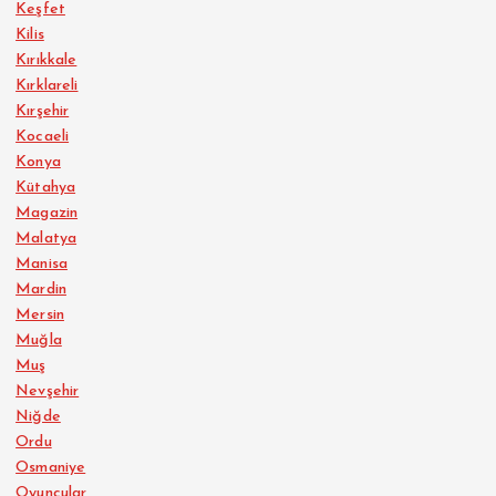
Keşfet
Kilis
Kırıkkale
Kırklareli
Kırşehir
Kocaeli
Konya
Kütahya
Magazin
Malatya
Manisa
Mardin
Mersin
Muğla
Muş
Nevşehir
Niğde
Ordu
Osmaniye
Oyuncular