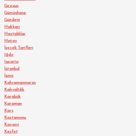
Giresun
Gümüşhane
Gündem
Hakkari
Hastalıklar
Hatay
İçecek Tarifleri
Iğdır
Isparta
İstanbul
İzmir
Kahramanmaraş
Kahvaltılık
Karabük
Karaman
Kars
Kastamonu
Kayseri
Keşfet