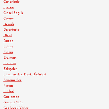
Çanakkale
Çankırı
Cinsel Sağlık
Çorum
Denizli
Diyarbakır
Diyet
Düzce
Edirne
Elazığ
Erzincan
Erzurum
Eskişehir
Et – Tavuk – Deniz Ürünleri
Fenomenler
Finans
Futbol
Gaziantep
Genel Kültür
Gezilecek Yerler