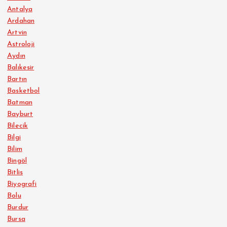
Antalya
Ardahan
Artvin
Astroloji
Aydın
Balıkesir
Bartın
Basketbol
Batman
Bayburt
Bilecik
Bilgi
Bilim
Bingöl
Bitlis
Biyografi
Bolu
Burdur
Bursa