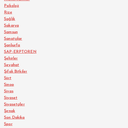
Psikoloji
Rize
Sağlık
Sakarya
Samsun
Sanatçılar
Şanlıurfa
SAP-ERPTOREN
Şehirler
Seyahat
Şifalı Bitkiler
Siirt
Sinop
Sivas
Siyaset
Siyasetçiler
Şırnak
Son Dakika
Spor