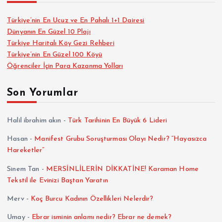
Türkiye’nin En Ucuz ve En Pahalı 1+1 Dairesi
Dünyanın En Güzel 10 Plajı
Türkiye Haritalı Köy Gezi Rehberi
Türkiye’nin En Güzel 100 Köyü
Öğrenciler İçin Para Kazanma Yolları
Son Yorumlar
Halil ibrahim akın
-
Türk Tarihinin En Büyük 6 Lideri
Hasan
-
Manifest Grubu Soruşturması Olayı Nedir? “Hayasızca
Hareketler”
Sinem Tan
-
MERSİNLİLERİN DİKKATİNE! Karaman Home
Tekstil ile Evinizi Baştan Yaratın
Merv
-
Koç Burcu Kadının Özellikleri Nelerdir?
Umay
-
Ebrar isminin anlamı nedir? Ebrar ne demek?