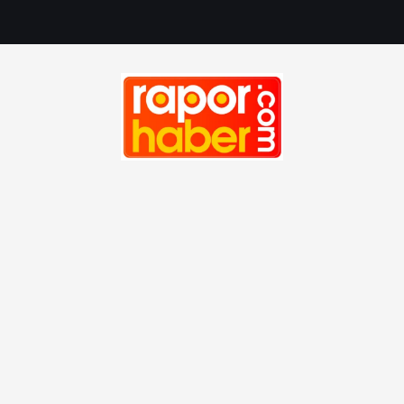
Haber, Spor, Magazin, Sağlık, Son Dakika, Gündem, Seyah