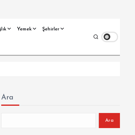
lık
Yemek
Şehirler
Ara
Ara