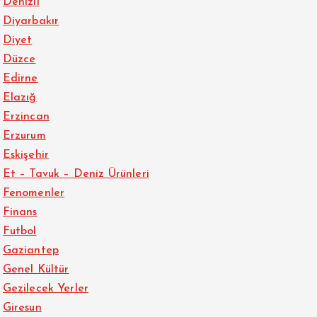
Denizli
Diyarbakır
Diyet
Düzce
Edirne
Elazığ
Erzincan
Erzurum
Eskişehir
Et – Tavuk – Deniz Ürünleri
Fenomenler
Finans
Futbol
Gaziantep
Genel Kültür
Gezilecek Yerler
Giresun