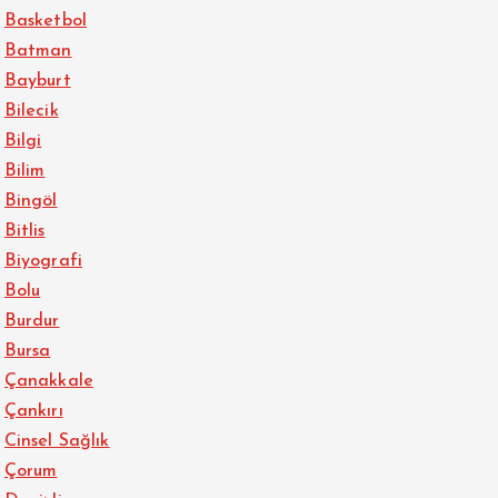
Basketbol
Batman
Bayburt
Bilecik
Bilgi
Bilim
Bingöl
Bitlis
Biyografi
Bolu
Burdur
Bursa
Çanakkale
Çankırı
Cinsel Sağlık
Çorum