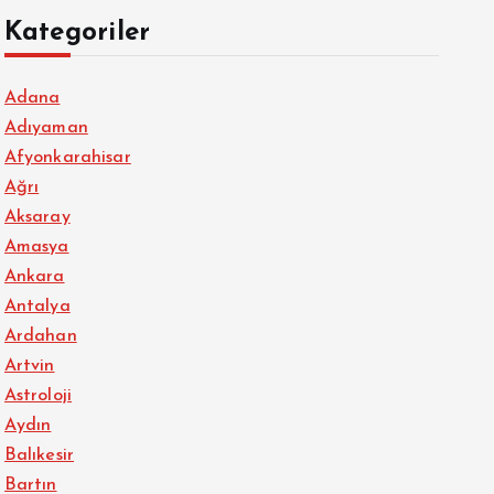
Kategoriler
Adana
Adıyaman
Afyonkarahisar
Ağrı
Aksaray
Amasya
Ankara
Antalya
Ardahan
Artvin
Astroloji
Aydın
Balıkesir
Bartın