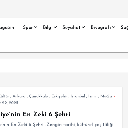
agazin
Spor
Bilgi
Seyahat
Biyografi
Sağ
ültür
,
Ankara
,
Çanakkale
,
Eskişehir
,
İstanbul
,
İzmir
,
Muğla
 22, 2025
iye’nin En Zeki 6 Şehri
e’nin En Zeki 6 Şehri -Zengin tarihi, kültürel çeşitliliği