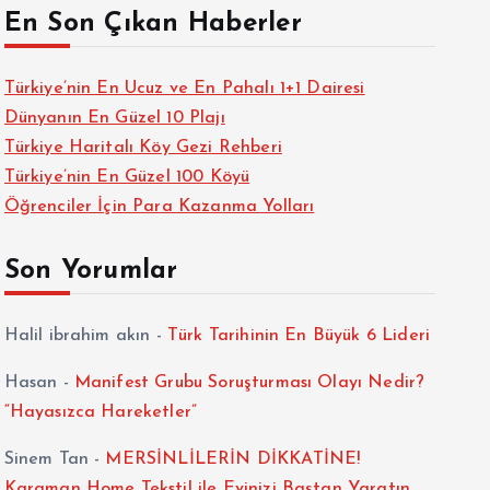
En Son Çıkan Haberler
Türkiye’nin En Ucuz ve En Pahalı 1+1 Dairesi
Dünyanın En Güzel 10 Plajı
Türkiye Haritalı Köy Gezi Rehberi
Türkiye’nin En Güzel 100 Köyü
Öğrenciler İçin Para Kazanma Yolları
Son Yorumlar
Halil ibrahim akın
-
Türk Tarihinin En Büyük 6 Lideri
Hasan
-
Manifest Grubu Soruşturması Olayı Nedir?
“Hayasızca Hareketler”
Sinem Tan
-
MERSİNLİLERİN DİKKATİNE!
Karaman Home Tekstil ile Evinizi Baştan Yaratın