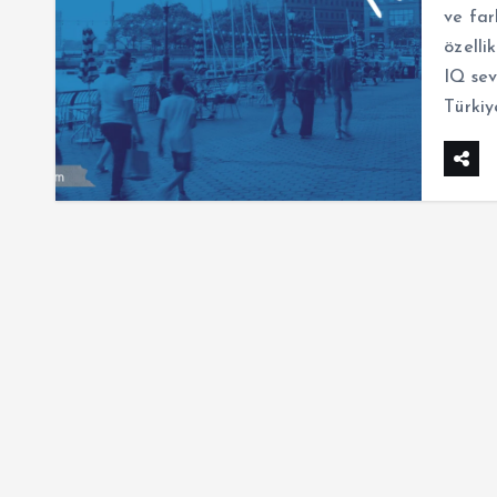
ve far
özelli
IQ sev
Türkiy