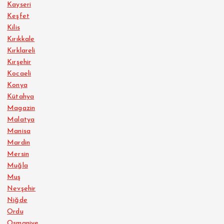
Kayseri
Keşfet
Kilis
Kırıkkale
Kırklareli
Kırşehir
Kocaeli
Konya
Kütahya
Magazin
Malatya
Manisa
Mardin
Mersin
Muğla
Muş
Nevşehir
Niğde
Ordu
Osmaniye