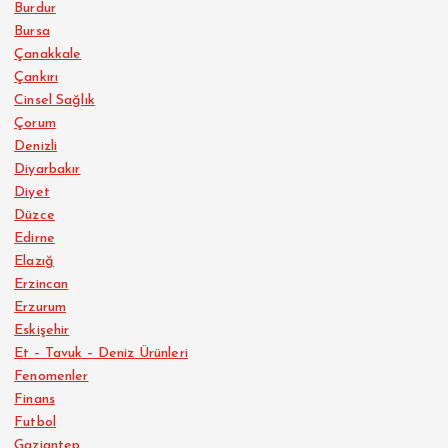
Burdur
Bursa
Çanakkale
Çankırı
Cinsel Sağlık
Çorum
Denizli
Diyarbakır
Diyet
Düzce
Edirne
Elazığ
Erzincan
Erzurum
Eskişehir
Et – Tavuk – Deniz Ürünleri
Fenomenler
Finans
Futbol
Gaziantep