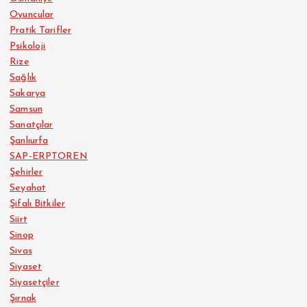
Oyuncular
Pratik Tarifler
Psikoloji
Rize
Sağlık
Sakarya
Samsun
Sanatçılar
Şanlıurfa
SAP-ERPTOREN
Şehirler
Seyahat
Şifalı Bitkiler
Siirt
Sinop
Sivas
Siyaset
Siyasetçiler
Şırnak