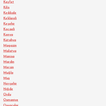
Keşfet
Kilis
Kırıkkale
Kırklareli
Kırşehir
Kocaeli
Konya
Kütahya
Magazin
Malatya
Manisa
Mardin
Mersin
Muğla
Muş
Nevşehir
Niğde
Ordu
Osmaniye
Oyuncular