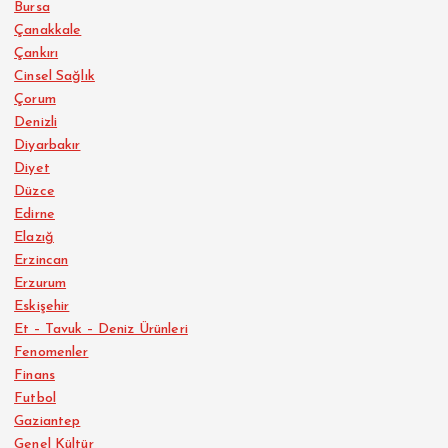
Bursa
Çanakkale
Çankırı
Cinsel Sağlık
Çorum
Denizli
Diyarbakır
Diyet
Düzce
Edirne
Elazığ
Erzincan
Erzurum
Eskişehir
Et – Tavuk – Deniz Ürünleri
Fenomenler
Finans
Futbol
Gaziantep
Genel Kültür