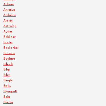
Ankara
Antalya
Ardahan
Artvin
Astroloji
Aydın
Balıkesir
Bartın
Basketbol
Batman
Bayburt
Bilecik
Bilgi
Bilim
Bingöl
Bitlis
Biyografi
Bolu
Burdur