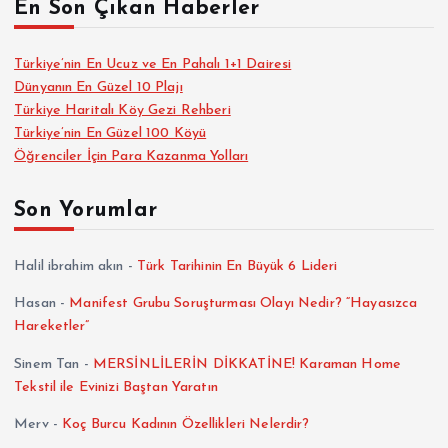
En Son Çıkan Haberler
Türkiye’nin En Ucuz ve En Pahalı 1+1 Dairesi
Dünyanın En Güzel 10 Plajı
Türkiye Haritalı Köy Gezi Rehberi
Türkiye’nin En Güzel 100 Köyü
Öğrenciler İçin Para Kazanma Yolları
Son Yorumlar
Halil ibrahim akın
-
Türk Tarihinin En Büyük 6 Lideri
Hasan
-
Manifest Grubu Soruşturması Olayı Nedir? “Hayasızca
Hareketler”
Sinem Tan
-
MERSİNLİLERİN DİKKATİNE! Karaman Home
Tekstil ile Evinizi Baştan Yaratın
Merv
-
Koç Burcu Kadının Özellikleri Nelerdir?