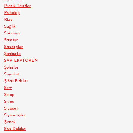
Pratik Tarifler
Psikoloji
Rize
Sağlık
Sakarya
Samsun
Sanatçılar
Şanlıurfa
SAP-ERPTOREN
Şehirler
Seyahat
Şifalı Bitkiler
Siirt
Sinop
Sivas
Siyaset
Siyasetçiler
Şırnak
Son Dakika