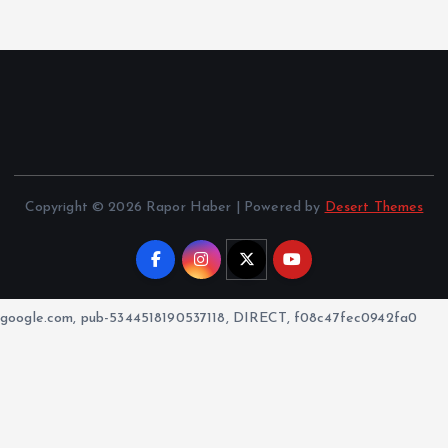
Copyright © 2026 Rapor Haber | Powered by
Desert Themes
google.com, pub-5344518190537118, DIRECT, f08c47fec0942fa0