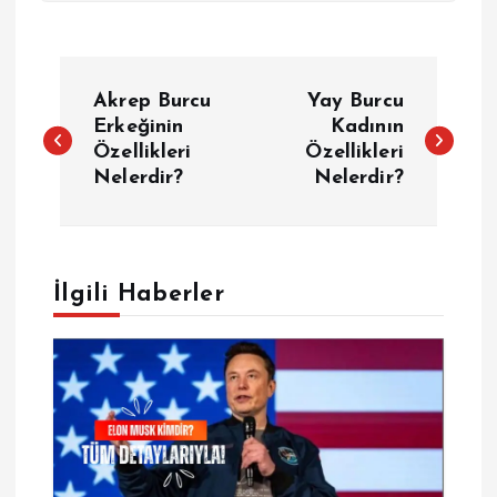
Y
Akrep Burcu
Yay Burcu
a
Erkeğinin
Kadının
Özellikleri
Özellikleri
Nelerdir?
Nelerdir?
z
ı
g
İlgili Haberler
e
z
i