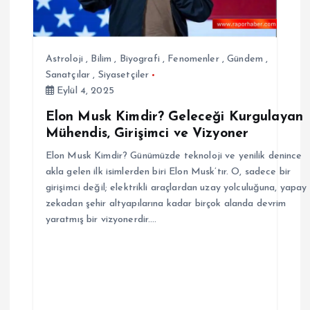
n
m
Astroloji
,
Bilim
,
Biyografi
,
Fenomenler
,
Gündem
,
e
Sanatçılar
,
Siyasetçiler
Eylül 4, 2025
s
Elon Musk Kimdir? Geleceği Kurgulayan
Mühendis, Girişimci ve Vizyoner
i
Elon Musk Kimdir? Günümüzde teknoloji ve yenilik denince
akla gelen ilk isimlerden biri Elon Musk’tır. O, sadece bir
girişimci değil; elektrikli araçlardan uzay yolculuğuna, yapay
zekadan şehir altyapılarına kadar birçok alanda devrim
yaratmış bir vizyonerdir.…