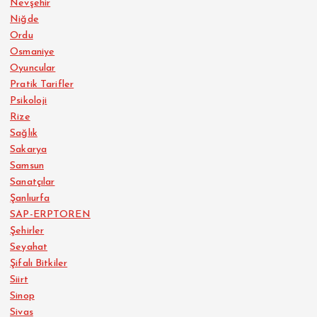
Nevşehir
Niğde
Ordu
Osmaniye
Oyuncular
Pratik Tarifler
Psikoloji
Rize
Sağlık
Sakarya
Samsun
Sanatçılar
Şanlıurfa
SAP-ERPTOREN
Şehirler
Seyahat
Şifalı Bitkiler
Siirt
Sinop
Sivas