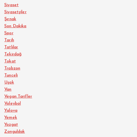
Siyaset
Siyasetçiler
Şırnak
Son Dakika
Spor
Tarih
Tatlılar
Tekirdağ
Tokat
Trabzon
Tunceli
Uşak
Van
Vegan Tarifler
Voleybol
Yalova
Yemek
Yozgat
Zonguldak