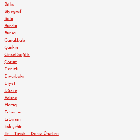
Bitlis
Biyografi
Bolu
Burdur
Bursa
Çanakkale
Çankırı
Cinsel Sağlık
Çorum
Denizli
Diyarbakır
Diyet
Düzce
Edirne
Elazığ
Erzincan
Erzurum
Eskişehir
Et – Tavuk – Deniz Ürünleri