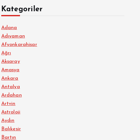
Kategoriler
Adana
Adıyaman
Afyonkarahisar
Ağrı
Aksaray
Amasya
Ankara
Antalya
Ardahan
Artvin
Astroloji
Aydın
Balıkesir
Bartın