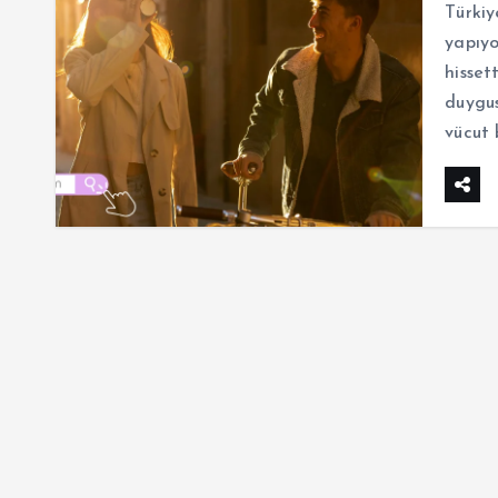
Türkiy
yapıyo
hisset
duygus
vücut 