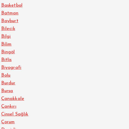
Basketbol
Batman
Bayburt
Bilecik
Bilgi
Bilim
Bingöl
Bitlis
Biyografi
Bolu
Burdur
Bursa
Çanakkale
Çankırı
Cinsel Sağlık
Çorum