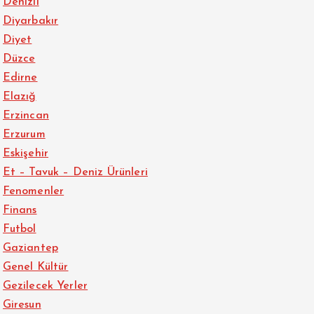
Denizli
Diyarbakır
Diyet
Düzce
Edirne
Elazığ
Erzincan
Erzurum
Eskişehir
Et – Tavuk – Deniz Ürünleri
Fenomenler
Finans
Futbol
Gaziantep
Genel Kültür
Gezilecek Yerler
Giresun