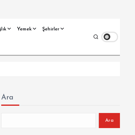
lık
Yemek
Şehirler
Ara
Ara