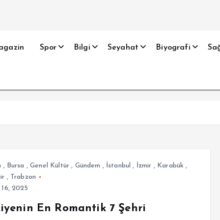
agazin
Spor
Bilgi
Seyahat
Biyografi
Sağ
a
,
Bursa
,
Genel Kültür
,
Gündem
,
İstanbul
,
İzmir
,
Karabük
,
ir
,
Trabzon
 16, 2025
iyenin En Romantik 7 Şehri