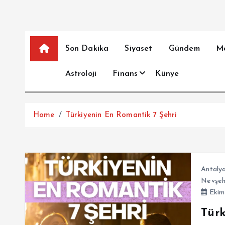
Son Dakika
Siyaset
Gündem
M
Astroloji
Finans
Künye
Home
Türkiyenin En Romantik 7 Şehri
Antaly
Nevşeh
Ekim
Türk