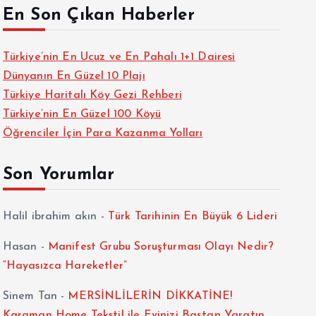
En Son Çıkan Haberler
Türkiye’nin En Ucuz ve En Pahalı 1+1 Dairesi
Dünyanın En Güzel 10 Plajı
Türkiye Haritalı Köy Gezi Rehberi
Türkiye’nin En Güzel 100 Köyü
Öğrenciler İçin Para Kazanma Yolları
Son Yorumlar
Halil ibrahim akın
-
Türk Tarihinin En Büyük 6 Lideri
Hasan
-
Manifest Grubu Soruşturması Olayı Nedir?
“Hayasızca Hareketler”
Sinem Tan
-
MERSİNLİLERİN DİKKATİNE!
Karaman Home Tekstil ile Evinizi Baştan Yaratın