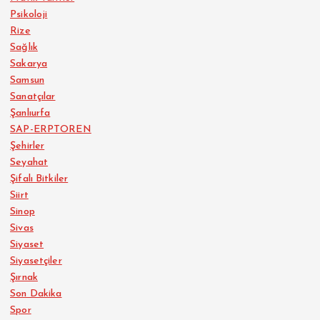
Psikoloji
Rize
Sağlık
Sakarya
Samsun
Sanatçılar
Şanlıurfa
SAP-ERPTOREN
Şehirler
Seyahat
Şifalı Bitkiler
Siirt
Sinop
Sivas
Siyaset
Siyasetçiler
Şırnak
Son Dakika
Spor