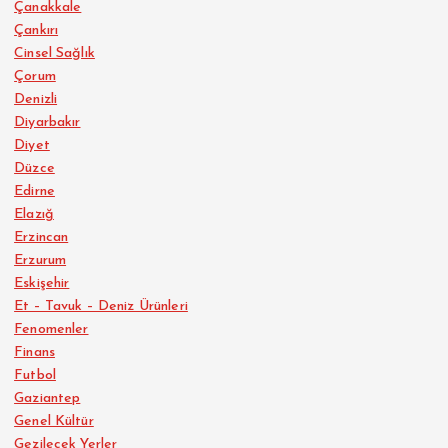
Çanakkale
Çankırı
Cinsel Sağlık
Çorum
Denizli
Diyarbakır
Diyet
Düzce
Edirne
Elazığ
Erzincan
Erzurum
Eskişehir
Et – Tavuk – Deniz Ürünleri
Fenomenler
Finans
Futbol
Gaziantep
Genel Kültür
Gezilecek Yerler