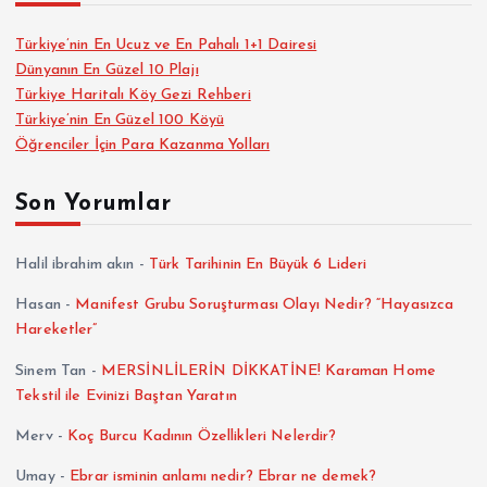
Türkiye’nin En Ucuz ve En Pahalı 1+1 Dairesi
Dünyanın En Güzel 10 Plajı
Türkiye Haritalı Köy Gezi Rehberi
Türkiye’nin En Güzel 100 Köyü
Öğrenciler İçin Para Kazanma Yolları
Son Yorumlar
Halil ibrahim akın
-
Türk Tarihinin En Büyük 6 Lideri
Hasan
-
Manifest Grubu Soruşturması Olayı Nedir? “Hayasızca
Hareketler”
Sinem Tan
-
MERSİNLİLERİN DİKKATİNE! Karaman Home
Tekstil ile Evinizi Baştan Yaratın
Merv
-
Koç Burcu Kadının Özellikleri Nelerdir?
Umay
-
Ebrar isminin anlamı nedir? Ebrar ne demek?