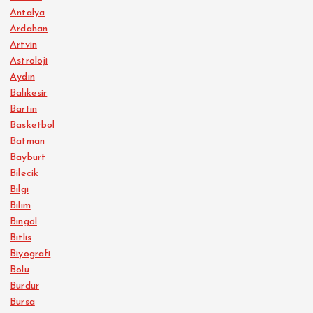
Antalya
Ardahan
Artvin
Astroloji
Aydın
Balıkesir
Bartın
Basketbol
Batman
Bayburt
Bilecik
Bilgi
Bilim
Bingöl
Bitlis
Biyografi
Bolu
Burdur
Bursa