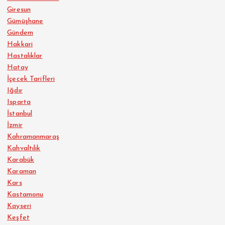
Giresun
Gümüşhane
Gündem
Hakkari
Hastalıklar
Hatay
İçecek Tarifleri
Iğdır
Isparta
İstanbul
İzmir
Kahramanmaraş
Kahvaltılık
Karabük
Karaman
Kars
Kastamonu
Kayseri
Keşfet