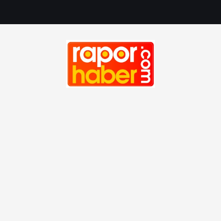
Haber, Spor, Magazin, Sağlık, Son Dakika, Gündem, Seyah