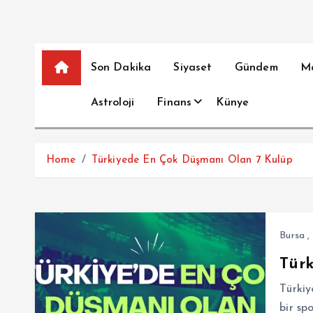
Son Dakika
Siyaset
Gündem
M
Astroloji
Finans
Künye
Home
Türkiyede En Çok Düşmanı Olan 7 Kulüp
Bursa
,
Tür
Türki
bir sp