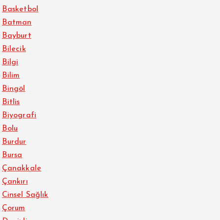
Basketbol
Batman
Bayburt
Bilecik
Bilgi
Bilim
Bingöl
Bitlis
Biyografi
Bolu
Burdur
Bursa
Çanakkale
Çankırı
Cinsel Sağlık
Çorum