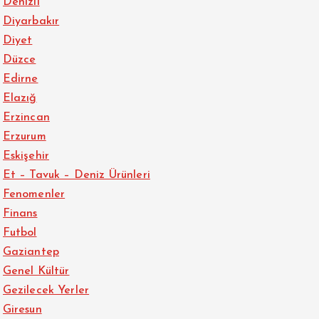
Denizli
Diyarbakır
Diyet
Düzce
Edirne
Elazığ
Erzincan
Erzurum
Eskişehir
Et – Tavuk – Deniz Ürünleri
Fenomenler
Finans
Futbol
Gaziantep
Genel Kültür
Gezilecek Yerler
Giresun