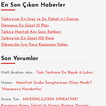
En Son Çıkan Haberler
Türkiye’nin En Ucuz ve En Pahalı 1+1 Dairesi
Dünyanın En Güzel 10 Plajı
Türkiye Haritalı Köy Gezi Rehberi
Türkiye’nin En Güzel 100 Köyü
Öğrenciler İçin Para Kazanma Yolları
Son Yorumlar
Halil ibrahim akın
-
Türk Tarihinin En Büyük 6 Lideri
Hasan
-
Manifest Grubu Soruşturması Olayı Nedir?
“Hayasızca Hareketler”
Sinem Tan
-
MERSİNLİLERİN DİKKATİNE!
Karaman Home Tekstil ile Evinizi Baştan Yaratın