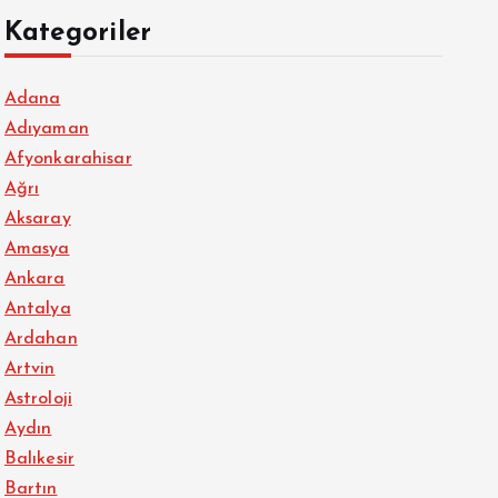
Kategoriler
Adana
Adıyaman
Afyonkarahisar
Ağrı
Aksaray
Amasya
Ankara
Antalya
Ardahan
Artvin
Astroloji
Aydın
Balıkesir
Bartın