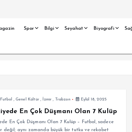
agazin
Spor
Bilgi
Seyahat
Biyografi
Sağ
Futbol
,
Genel Kültür
,
İzmir
,
Trabzon
Eylül 18, 2025
kiyede En Çok Düşmanı Olan 7 Kulüp
yede En Çok Düşmanı Olan 7 Kulüp – Futbol, sadece
or değil; aynı zamanda büyük bir tutku ve rekabet