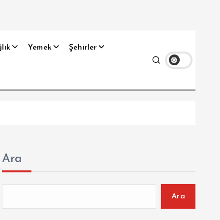
lık
Yemek
Şehirler
Ara
Ara