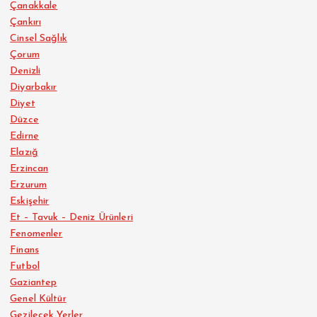
Çanakkale
Çankırı
Cinsel Sağlık
Çorum
Denizli
Diyarbakır
Diyet
Düzce
Edirne
Elazığ
Erzincan
Erzurum
Eskişehir
Et – Tavuk – Deniz Ürünleri
Fenomenler
Finans
Futbol
Gaziantep
Genel Kültür
Gezilecek Yerler