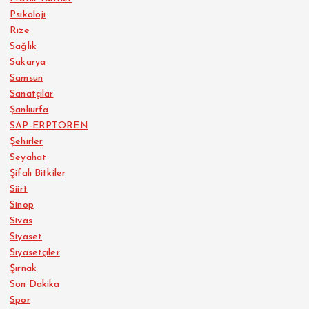
Psikoloji
Rize
Sağlık
Sakarya
Samsun
Sanatçılar
Şanlıurfa
SAP-ERPTOREN
Şehirler
Seyahat
Şifalı Bitkiler
Siirt
Sinop
Sivas
Siyaset
Siyasetçiler
Şırnak
Son Dakika
Spor