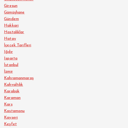
Giresun
Gümüşhane
Gündem
Hakkari
Hastalıklar
Hatay
İçecek Tarifleri
Iğdır
Isparta
İstanbul
İzmir
Kahramanmaraş
Kahvaltılık
Karabük
Karaman
Kars
Kastamonu
Kayseri
Keşfet