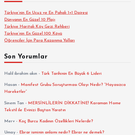
Türkiye’nin En Ucuz ve En Pahalı 1+1 Dairesi
Dünyanın En Güzel 10 Plajı
Türkiye Haritalı Köy Gezi Rehberi
Türkiye’nin En Güzel 100 Köyü
Öğrenciler İçin Para Kazanma Yolları
Son Yorumlar
Halil ibrahim akın
-
Türk Tarihinin En Büyük 6 Lideri
Hasan
-
Manifest Grubu Soruşturması Olayı Nedir? “Hayasızca
Hareketler”
Sinem Tan
-
MERSİNLİLERİN DİKKATİNE! Karaman Home
Tekstil ile Evinizi Baştan Yaratın
Merv
-
Koç Burcu Kadının Özellikleri Nelerdir?
Umay
-
Ebrar isminin anlamı nedir? Ebrar ne demek?