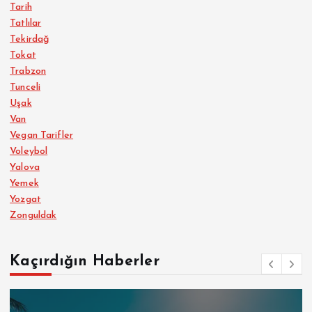
Tarih
Tatlılar
Tekirdağ
Tokat
Trabzon
Tunceli
Uşak
Van
Vegan Tarifler
Voleybol
Yalova
Yemek
Yozgat
Zonguldak
Kaçırdığın Haberler