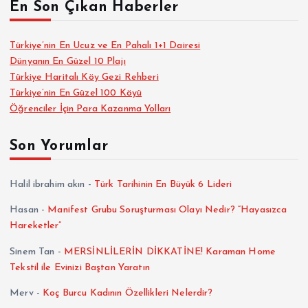
En Son Çıkan Haberler
Türkiye’nin En Ucuz ve En Pahalı 1+1 Dairesi
Dünyanın En Güzel 10 Plajı
Türkiye Haritalı Köy Gezi Rehberi
Türkiye’nin En Güzel 100 Köyü
Öğrenciler İçin Para Kazanma Yolları
Son Yorumlar
Halil ibrahim akın
-
Türk Tarihinin En Büyük 6 Lideri
Hasan
-
Manifest Grubu Soruşturması Olayı Nedir? “Hayasızca
Hareketler”
Sinem Tan
-
MERSİNLİLERİN DİKKATİNE! Karaman Home
Tekstil ile Evinizi Baştan Yaratın
Merv
-
Koç Burcu Kadının Özellikleri Nelerdir?