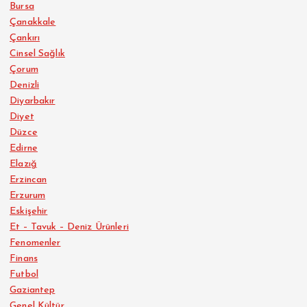
Bursa
Çanakkale
Çankırı
Cinsel Sağlık
Çorum
Denizli
Diyarbakır
Diyet
Düzce
Edirne
Elazığ
Erzincan
Erzurum
Eskişehir
Et – Tavuk – Deniz Ürünleri
Fenomenler
Finans
Futbol
Gaziantep
Genel Kültür