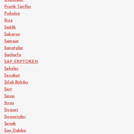
Pratik Tarifler
Psikoloji
Rize
Sağlık
Sakarya
Samsun
Sanatçılar
Şanlıurfa
SAP-ERPTOREN
Şehirler
Seyahat
Şifalı Bitkiler
Siirt
Sinop
Sivas
Siyaset
Siyasetçiler
Şırnak
Son Dakika