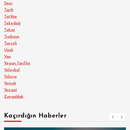
Spor
Tarih
Tatlılar
Tekirdağ
Tokat
Trabzon
Tunceli
Uşak
Van
Vegan Tarifler
Voleybol
Yalova
Yemek
Yozgat
Zonguldak
Kaçırdığın Haberler