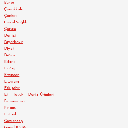
Bursa
Çanakkale
Çankırı
Cinsel Sağlık
Çorum
Denizli
Diyarbakır
Diyet
Düzce
Edirne
Elazığ
Erzincan
Erzurum
Eskişehir
Et – Tavuk – Deniz Ürünleri
Fenomenler
Finans
Futbol
Gaziantep
Genel Kültür