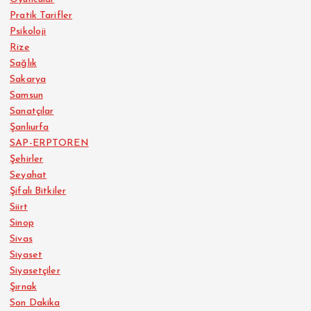
Pratik Tarifler
Psikoloji
Rize
Sağlık
Sakarya
Samsun
Sanatçılar
Şanlıurfa
SAP-ERPTOREN
Şehirler
Seyahat
Şifalı Bitkiler
Siirt
Sinop
Sivas
Siyaset
Siyasetçiler
Şırnak
Son Dakika