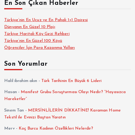
En Son Çıkan Haberler
Türkiye’nin En Ucuz ve En Pahalı 1+1 Dairesi
Dünyanın En Güzel 10 Plajı
Türkiye Haritalı Köy Gezi Rehberi
Türkiye’nin En Güzel 100 Köyü
Öğrenciler İçin Para Kazanma Yolları
Son Yorumlar
Halil ibrahim akın
-
Türk Tarihinin En Büyük 6 Lideri
Hasan
-
Manifest Grubu Soruşturması Olayı Nedir? “Hayasızca
Hareketler”
Sinem Tan
-
MERSİNLİLERİN DİKKATİNE! Karaman Home
Tekstil ile Evinizi Baştan Yaratın
Merv
-
Koç Burcu Kadının Özellikleri Nelerdir?