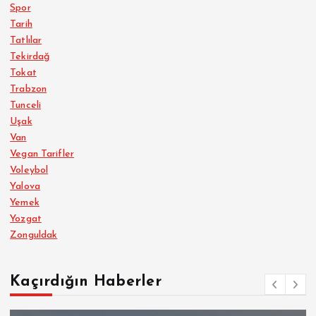
Spor
Tarih
Tatlılar
Tekirdağ
Tokat
Trabzon
Tunceli
Uşak
Van
Vegan Tarifler
Voleybol
Yalova
Yemek
Yozgat
Zonguldak
Kaçırdığın Haberler