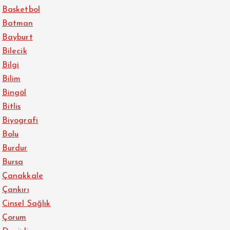
Basketbol
Batman
Bayburt
Bilecik
Bilgi
Bilim
Bingöl
Bitlis
Biyografi
Bolu
Burdur
Bursa
Çanakkale
Çankırı
Cinsel Sağlık
Çorum