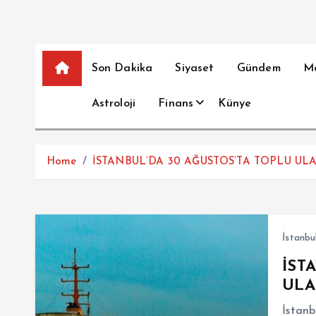
Son Dakika
Siyaset
Gündem
M
Astroloji
Finans
Künye
Home
İSTANBUL’DA 30 AĞUSTOS’TA TOPLU UL
İstanbu
İST
ULA
İstanb