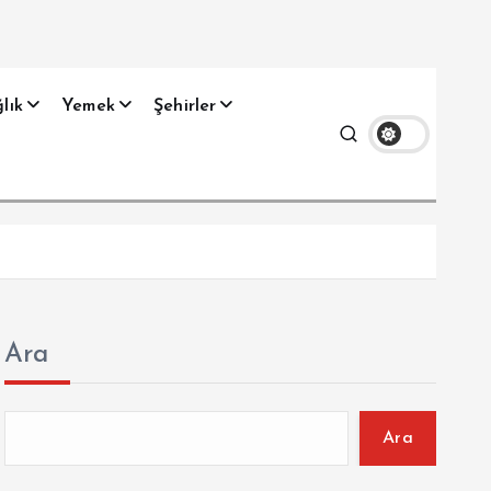
lık
Yemek
Şehirler
Ara
Ara