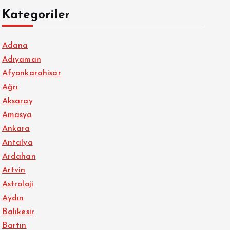
Kategoriler
Adana
Adıyaman
Afyonkarahisar
Ağrı
Aksaray
Amasya
Ankara
Antalya
Ardahan
Artvin
Astroloji
Aydın
Balıkesir
Bartın