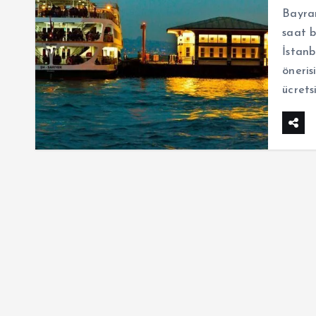
Bayram
saat b
İstan
öneris
ücrets