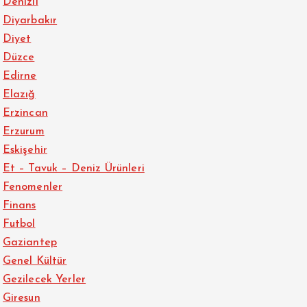
Denizli
Diyarbakır
Diyet
Düzce
Edirne
Elazığ
Erzincan
Erzurum
Eskişehir
Et – Tavuk – Deniz Ürünleri
Fenomenler
Finans
Futbol
Gaziantep
Genel Kültür
Gezilecek Yerler
Giresun