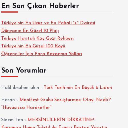
En Son Çıkan Haberler
Türkiye’nin En Ucuz ve En Pahalı 1+1 Dairesi
Dünyanın En Güzel 10 Plajı
Türkiye Haritalı Köy Gezi Rehberi
Türkiye’nin En Güzel 100 Köyü
Öğrenciler İçin Para Kazanma Yolları
Son Yorumlar
Halil ibrahim akın
-
Türk Tarihinin En Büyük 6 Lideri
Hasan
-
Manifest Grubu Soruşturması Olayı Nedir?
“Hayasızca Hareketler”
Sinem Tan
-
MERSİNLİLERİN DİKKATİNE!
Karaman Home Tekstil ile Evinizi Baştan Yaratın