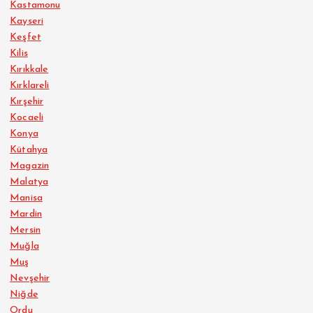
Kastamonu
Kayseri
Keşfet
Kilis
Kırıkkale
Kırklareli
Kırşehir
Kocaeli
Konya
Kütahya
Magazin
Malatya
Manisa
Mardin
Mersin
Muğla
Muş
Nevşehir
Niğde
Ordu