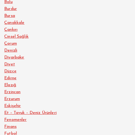
Bolu
Burdur
Bursa
Çanakkale
Çankırı
Cinsel Sağlık
Çorum
Denizli
Diyarbakır
Diyet
Düzce
Edirne
Elazığ
Erzincan
Erzurum
Eskişehir
Et – Tavuk – Deniz Ürünleri
Fenomenler
Finans
Futbol