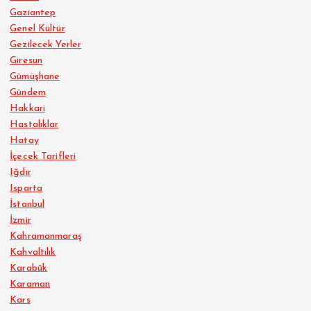
Gaziantep
Genel Kültür
Gezilecek Yerler
Giresun
Gümüşhane
Gündem
Hakkari
Hastalıklar
Hatay
İçecek Tarifleri
Iğdır
Isparta
İstanbul
İzmir
Kahramanmaraş
Kahvaltılık
Karabük
Karaman
Kars