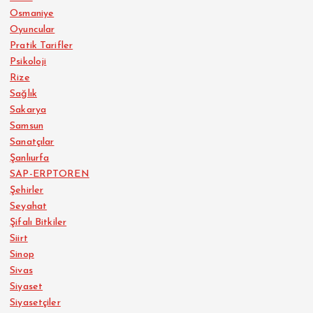
Osmaniye
Oyuncular
Pratik Tarifler
Psikoloji
Rize
Sağlık
Sakarya
Samsun
Sanatçılar
Şanlıurfa
SAP-ERPTOREN
Şehirler
Seyahat
Şifalı Bitkiler
Siirt
Sinop
Sivas
Siyaset
Siyasetçiler