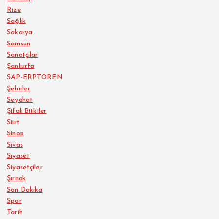
Rize
Sağlık
Sakarya
Samsun
Sanatçılar
Şanlıurfa
SAP-ERPTOREN
Şehirler
Seyahat
Şifalı Bitkiler
Siirt
Sinop
Sivas
Siyaset
Siyasetçiler
Şırnak
Son Dakika
Spor
Tarih