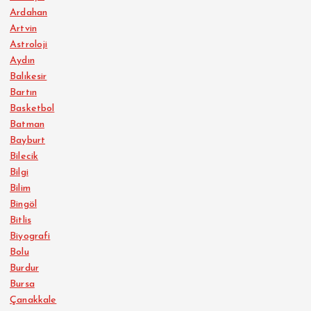
Ardahan
Artvin
Astroloji
Aydın
Balıkesir
Bartın
Basketbol
Batman
Bayburt
Bilecik
Bilgi
Bilim
Bingöl
Bitlis
Biyografi
Bolu
Burdur
Bursa
Çanakkale