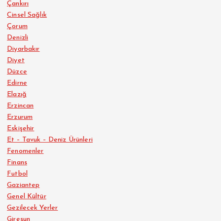
Çankırı
Cinsel Sağlık
Çorum
Denizli
Diyarbakır
Diyet
Düzce
Edirne
Elazığ
Erzincan
Erzurum
Eskişehir
Et – Tavuk – Deniz Ürünleri
Fenomenler
Finans
Futbol
Gaziantep
Genel Kültür
Gezilecek Yerler
Giresun