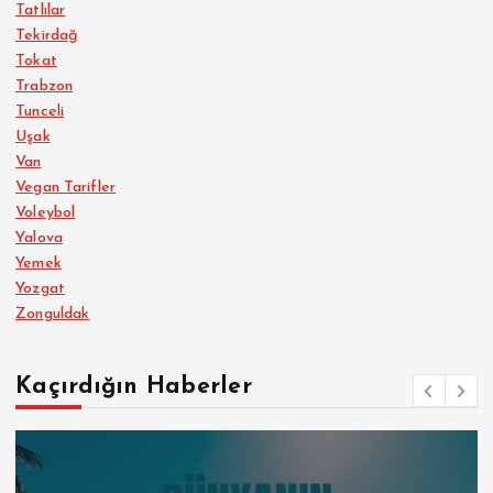
Tatlılar
Tekirdağ
Tokat
Trabzon
Tunceli
Uşak
Van
Vegan Tarifler
Voleybol
Yalova
Yemek
Yozgat
Zonguldak
Kaçırdığın Haberler