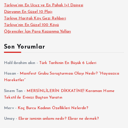
Türkiye’nin En Ucuz ve En Pahalı 1+1 Dairesi
Dünyanın En Güzel 10 Plajı
Türkiye Haritalı Köy Gezi Rehberi
Türkiye’nin En Güzel 100 Köyü
Öğrenciler İçin Para Kazanma Yolları
Son Yorumlar
Halil ibrahim akın
-
Türk Tarihinin En Büyük 6 Lideri
Hasan
-
Manifest Grubu Soruşturması Olayı Nedir? “Hayasızca
Hareketler”
Sinem Tan
-
MERSİNLİLERİN DİKKATİNE! Karaman Home
Tekstil ile Evinizi Baştan Yaratın
Merv
-
Koç Burcu Kadının Özellikleri Nelerdir?
Umay
-
Ebrar isminin anlamı nedir? Ebrar ne demek?