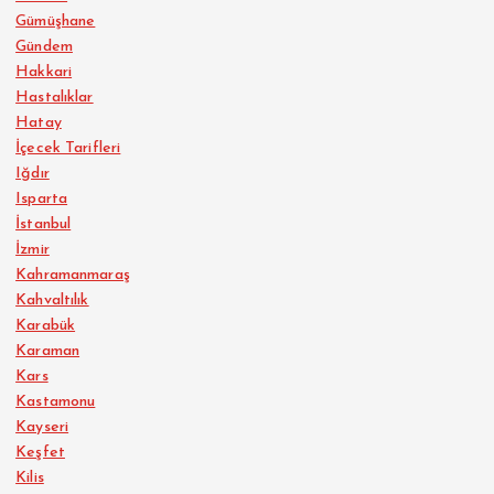
Gümüşhane
Gündem
Hakkari
Hastalıklar
Hatay
İçecek Tarifleri
Iğdır
Isparta
İstanbul
İzmir
Kahramanmaraş
Kahvaltılık
Karabük
Karaman
Kars
Kastamonu
Kayseri
Keşfet
Kilis