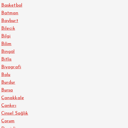
Basketbol
Batman
Bayburt
Bilecik
Bilgi
Bilim
Bingöl
Bitlis
Biyografi
Bolu
Burdur
Bursa
Çanakkale
Çankırı
Cinsel Sağlık
Çorum