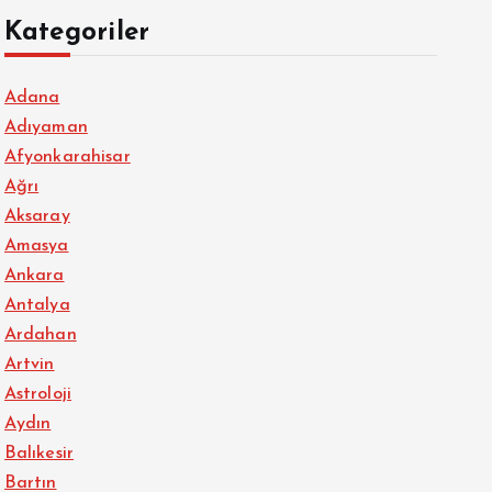
Kategoriler
Adana
Adıyaman
Afyonkarahisar
Ağrı
Aksaray
Amasya
Ankara
Antalya
Ardahan
Artvin
Astroloji
Aydın
Balıkesir
Bartın