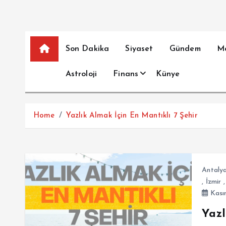
Son Dakika
Siyaset
Gündem
M
Astroloji
Finans
Künye
Home
Yazlık Almak İçin En Mantıklı 7 Şehir
Antaly
,
İzmir
Kası
Yazl