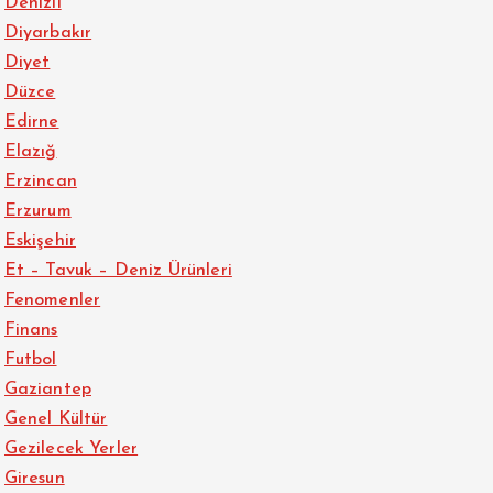
Denizli
Diyarbakır
Diyet
Düzce
Edirne
Elazığ
Erzincan
Erzurum
Eskişehir
Et – Tavuk – Deniz Ürünleri
Fenomenler
Finans
Futbol
Gaziantep
Genel Kültür
Gezilecek Yerler
Giresun