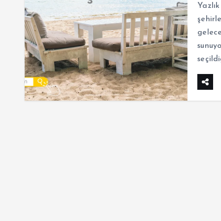
Yazlık
şehirl
gelece
sunuyo
seçild