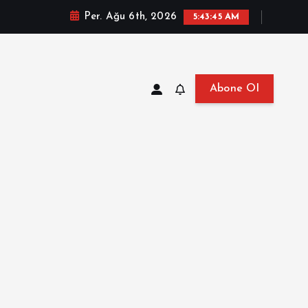
Per. Ağu 6th, 2026
5:43:46 AM
Abone Ol
at, Haberler, Biyografi, Bilgi