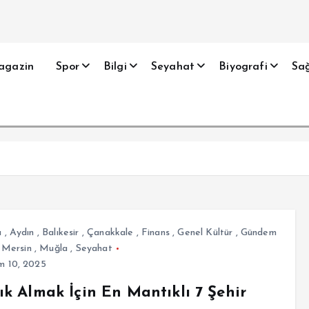
agazin
Spor
Bilgi
Seyahat
Biyografi
Sağ
a
,
Aydın
,
Balıkesir
,
Çanakkale
,
Finans
,
Genel Kültür
,
Gündem
,
Mersin
,
Muğla
,
Seyahat
m 10, 2025
ık Almak İçin En Mantıklı 7 Şehir