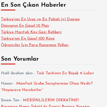
En Son Çıkan Haberler
Türkiye’nin En Ucuz ve En Pahalı 1+1 Dairesi
Dünyanın En Güzel 10 Plajı
Türkiye Haritalı Köy Gezi Rehberi
Türkiye’nin En Güzel 100 Köyü
Öğrenciler İçin Para Kazanma Yolları
Son Yorumlar
Halil ibrahim akın
-
Türk Tarihinin En Büyük 6 Lideri
Hasan
-
Manifest Grubu Soruşturması Olayı Nedir?
“Hayasızca Hareketler”
Sinem Tan
-
MERSİNLİLERİN DİKKATİNE!
Karaman Home Tekstil ile Evinizi Baştan Yaratın