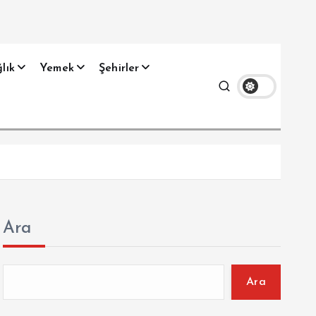
lık
Yemek
Şehirler
Ara
Ara