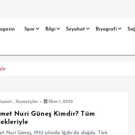
agazin
Spor
Bilgi
Seyahat
Biyografi
Sağ
yle
Siyaset
,
Siyasetçiler
Ekim 1, 2025
met Nuri Güneş Kimdir? Tüm
ekleriyle
 Nuri Güneş, 1953 yılında Iğdır’da doğdu. Türk