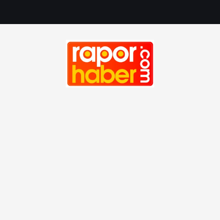
Haber, Spor, Magazin, Sağlık, Son Dakika, Gündem, Seyah