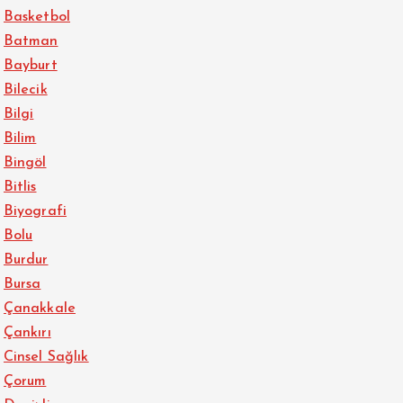
Basketbol
Batman
Bayburt
Bilecik
Bilgi
Bilim
Bingöl
Bitlis
Biyografi
Bolu
Burdur
Bursa
Çanakkale
Çankırı
Cinsel Sağlık
Çorum