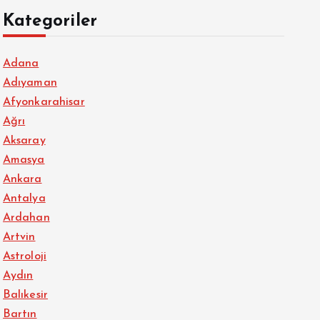
Kategoriler
Adana
Adıyaman
Afyonkarahisar
Ağrı
Aksaray
Amasya
Ankara
Antalya
Ardahan
Artvin
Astroloji
Aydın
Balıkesir
Bartın