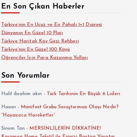
En Son Çıkan Haberler
Türkiye’nin En Ucuz ve En Pahalı 1+1 Dairesi
Dünyanın En Güzel 10 Plajı
Türkiye Haritalı Köy Gezi Rehberi
Türkiye’nin En Güzel 100 Köyü
Öğrenciler İçin Para Kazanma Yolları
Son Yorumlar
Halil ibrahim akın
-
Türk Tarihinin En Büyük 6 Lideri
Hasan
-
Manifest Grubu Soruşturması Olayı Nedir?
“Hayasızca Hareketler”
Sinem Tan
-
MERSİNLİLERİN DİKKATİNE!
Karaman Home Tekstil ile Evinizi Baştan Yaratın