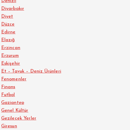
Denizli
Diyarbakır
Diyet
Düzce
Edirne
Elazığ
Erzincan
Erzurum
Eskişehir
Et – Tavuk – Deniz Ürünleri
Fenomenler
Finans
Futbol
Gaziantep
Genel Kültür
Gezilecek Yerler
Giresun