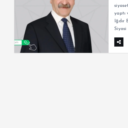
siyase
yaptı 
Iğdır 
Siyasi