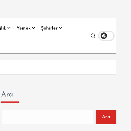
lık
Yemek
Şehirler
Ara
Ara