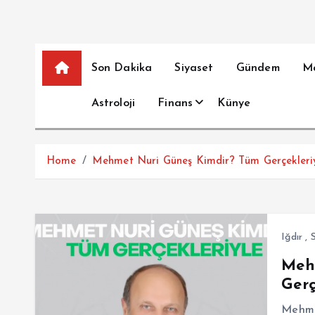
Son Dakika
Siyaset
Gündem
M
Astroloji
Finans
Künye
Home
Mehmet Nuri Güneş Kimdir? Tüm Gerçekleri
Iğdır
,
Meh
Gerç
Mehmet