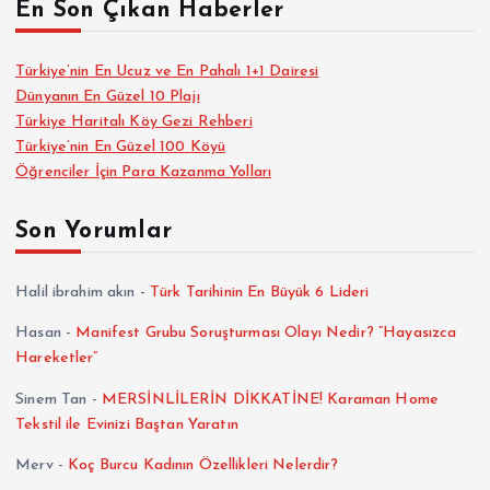
En Son Çıkan Haberler
Türkiye’nin En Ucuz ve En Pahalı 1+1 Dairesi
Dünyanın En Güzel 10 Plajı
Türkiye Haritalı Köy Gezi Rehberi
Türkiye’nin En Güzel 100 Köyü
Öğrenciler İçin Para Kazanma Yolları
Son Yorumlar
Halil ibrahim akın
-
Türk Tarihinin En Büyük 6 Lideri
Hasan
-
Manifest Grubu Soruşturması Olayı Nedir? “Hayasızca
Hareketler”
Sinem Tan
-
MERSİNLİLERİN DİKKATİNE! Karaman Home
Tekstil ile Evinizi Baştan Yaratın
Merv
-
Koç Burcu Kadının Özellikleri Nelerdir?