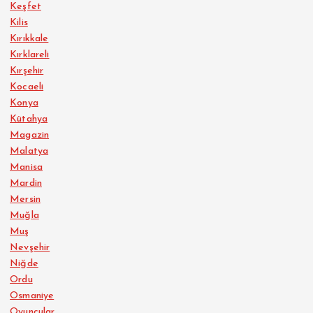
Keşfet
Kilis
Kırıkkale
Kırklareli
Kırşehir
Kocaeli
Konya
Kütahya
Magazin
Malatya
Manisa
Mardin
Mersin
Muğla
Muş
Nevşehir
Niğde
Ordu
Osmaniye
Oyuncular