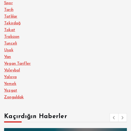
Spor
Tarih
Tatlılar
Tekirdağ
Tokat
Trabzon
Tunceli
Uşak
Van
Vegan Tarifler
Voleybol
Yalova
Yemek
Yozgat
Zonguldak
Kaçırdığın Haberler