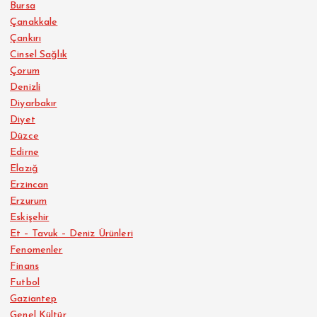
Bursa
Çanakkale
Çankırı
Cinsel Sağlık
Çorum
Denizli
Diyarbakır
Diyet
Düzce
Edirne
Elazığ
Erzincan
Erzurum
Eskişehir
Et – Tavuk – Deniz Ürünleri
Fenomenler
Finans
Futbol
Gaziantep
Genel Kültür