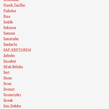
Pratik Tarifler
Psikoloji
Rize
Sağlık
Sakarya
Samsun
Sanatçılar
Şanlıurfa
SAP-ERPTOREN
Şehirler
Seyahat
Şifalı Bitkiler
Siirt
Sinop
Sivas
Siyaset
Siyasetçiler
Şırnak
Son Dakika