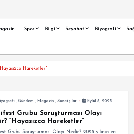
agazin
Spor
Bilgi
Seyahat
Biyografi
Sağ
Hayasızca Hareketler”
iyografi
,
Gündem
,
Magazin
,
Sanatçılar
Eylül 8, 2025
fest Grubu Soruşturması Olayı
r? “Hayasızca Hareketler”
st Grubu Soruşturması Olayı Nedir? 2025 yılının en