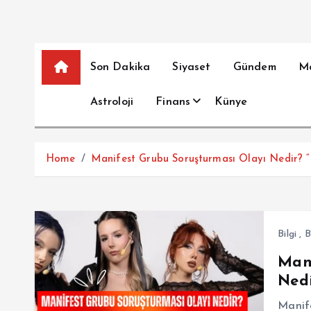
Son Dakika
Siyaset
Gündem
M
Astroloji
Finans
Künye
Home
Manifest Grubu Soruşturması Olayı Nedir? “
Bilgi
,
B
Mani
Nedi
Manife