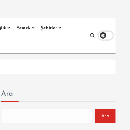
lık
Yemek
Şehirler
Ara
Ara