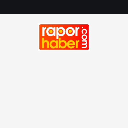
Haber, Spor, Magazin, Sağlık, Son Dakika, Gündem, Seyah