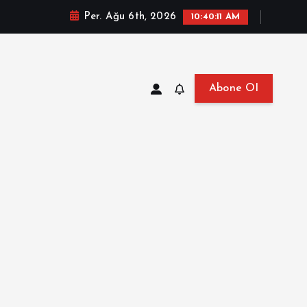
Per. Ağu 6th, 2026
10:40:12 AM
Abone Ol
at, Haberler, Biyografi, Bilgi