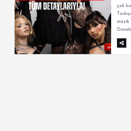
çok ko
Türkiy
müzik 
Dansla