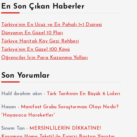
En Son Çıkan Haberler
Türkiye’nin En Ucuz ve En Pahalı 1+1 Dairesi
Dünyanın En Güzel 10 Plajı
Türkiye Haritalı Köy Gezi Rehberi
Türkiye’nin En Güzel 100 Köyü
Öğrenciler İçin Para Kazanma Yolları
Son Yorumlar
Halil ibrahim akın
-
Türk Tarihinin En Büyük 6 Lideri
Hasan
-
Manifest Grubu Soruşturması Olayı Nedir?
“Hayasızca Hareketler”
Sinem Tan
-
MERSİNLİLERİN DİKKATİNE!
Karaman Home Tekstil ile Evinizi Baştan Yaratın