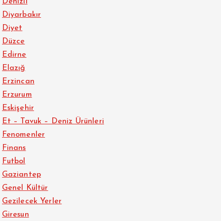
Denizli
Diyarbakır
Diyet
Düzce
Edirne
Elazığ
Erzincan
Erzurum
Eskişehir
Et – Tavuk – Deniz Ürünleri
Fenomenler
Finans
Futbol
Gaziantep
Genel Kültür
Gezilecek Yerler
Giresun