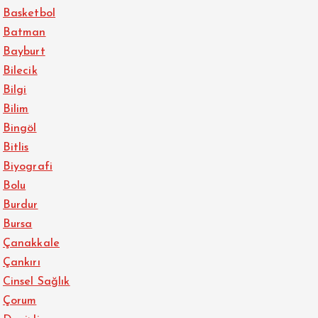
Basketbol
Batman
Bayburt
Bilecik
Bilgi
Bilim
Bingöl
Bitlis
Biyografi
Bolu
Burdur
Bursa
Çanakkale
Çankırı
Cinsel Sağlık
Çorum