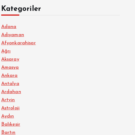
Kategoriler
Adana
Adıyaman
Afyonkarahisar
Ağrı
Aksaray
Amasya
Ankara
Antalya
Ardahan
Artvin
Astroloji
Aydın
Balıkesir
Bartın