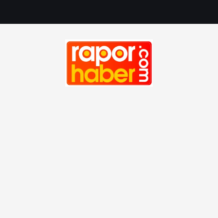
Haber, Spor, Magazin, Sağlık, Son Dakika, Gündem, Seyah