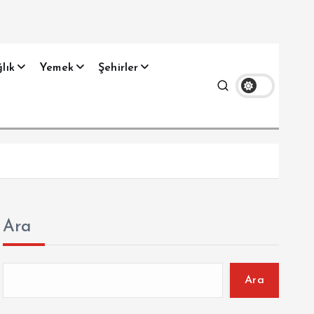
lık
Yemek
Şehirler
Ara
Ara