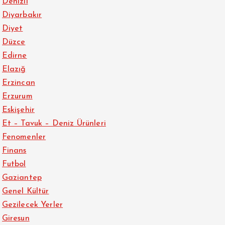
Denizli
Diyarbakır
Diyet
Düzce
Edirne
Elazığ
Erzincan
Erzurum
Eskişehir
Et – Tavuk – Deniz Ürünleri
Fenomenler
Finans
Futbol
Gaziantep
Genel Kültür
Gezilecek Yerler
Giresun