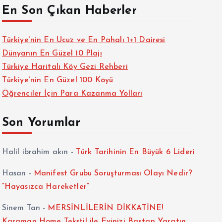
En Son Çıkan Haberler
Türkiye’nin En Ucuz ve En Pahalı 1+1 Dairesi
Dünyanın En Güzel 10 Plajı
Türkiye Haritalı Köy Gezi Rehberi
Türkiye’nin En Güzel 100 Köyü
Öğrenciler İçin Para Kazanma Yolları
Son Yorumlar
Halil ibrahim akın
-
Türk Tarihinin En Büyük 6 Lideri
Hasan
-
Manifest Grubu Soruşturması Olayı Nedir?
“Hayasızca Hareketler”
Sinem Tan
-
MERSİNLİLERİN DİKKATİNE!
Karaman Home Tekstil ile Evinizi Baştan Yaratın