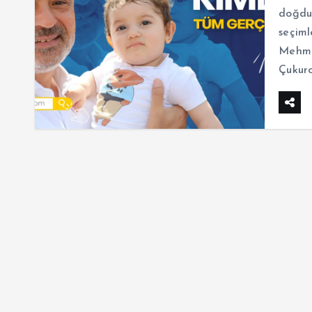
doğdu.
seçiml
Mehme
Çukuro