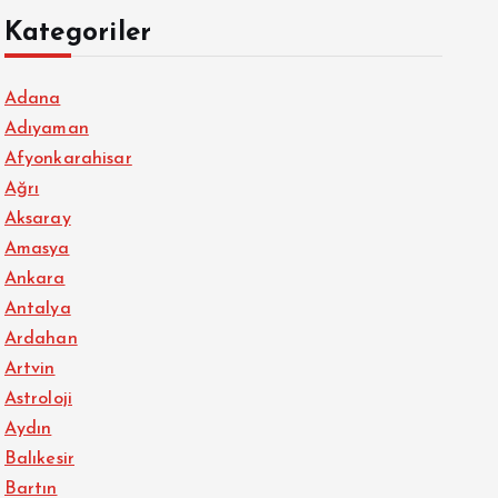
Kategoriler
Adana
Adıyaman
Afyonkarahisar
Ağrı
Aksaray
Amasya
Ankara
Antalya
Ardahan
Artvin
Astroloji
Aydın
Balıkesir
Bartın