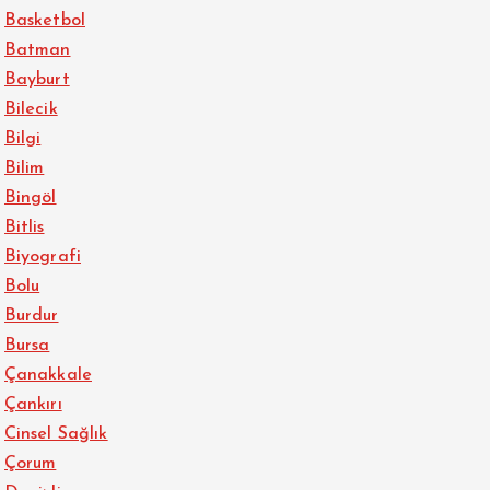
Basketbol
Batman
Bayburt
Bilecik
Bilgi
Bilim
Bingöl
Bitlis
Biyografi
Bolu
Burdur
Bursa
Çanakkale
Çankırı
Cinsel Sağlık
Çorum