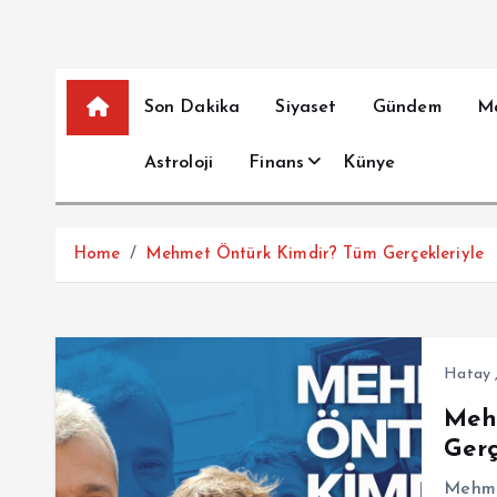
Son Dakika
Siyaset
Gündem
M
Astroloji
Finans
Künye
Home
Mehmet Öntürk Kimdir? Tüm Gerçekleriyle
Hatay
Meh
Gerç
Mehmet