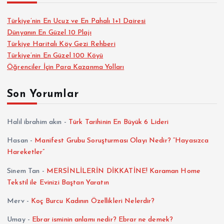
Türkiye’nin En Ucuz ve En Pahalı 1+1 Dairesi
Dünyanın En Güzel 10 Plajı
Türkiye Haritalı Köy Gezi Rehberi
Türkiye’nin En Güzel 100 Köyü
Öğrenciler İçin Para Kazanma Yolları
Son Yorumlar
Halil ibrahim akın
-
Türk Tarihinin En Büyük 6 Lideri
Hasan
-
Manifest Grubu Soruşturması Olayı Nedir? “Hayasızca
Hareketler”
Sinem Tan
-
MERSİNLİLERİN DİKKATİNE! Karaman Home
Tekstil ile Evinizi Baştan Yaratın
Merv
-
Koç Burcu Kadının Özellikleri Nelerdir?
Umay
-
Ebrar isminin anlamı nedir? Ebrar ne demek?