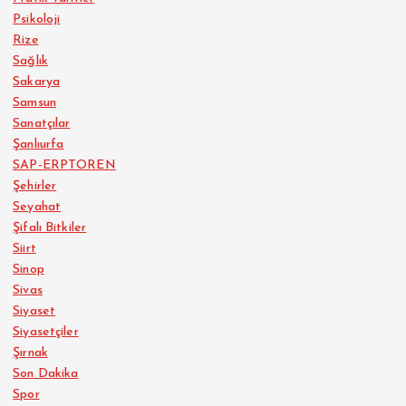
Psikoloji
Rize
Sağlık
Sakarya
Samsun
Sanatçılar
Şanlıurfa
SAP-ERPTOREN
Şehirler
Seyahat
Şifalı Bitkiler
Siirt
Sinop
Sivas
Siyaset
Siyasetçiler
Şırnak
Son Dakika
Spor