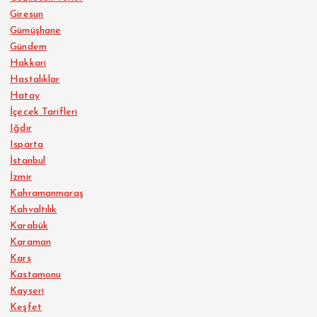
Giresun
Gümüşhane
Gündem
Hakkari
Hastalıklar
Hatay
İçecek Tarifleri
Iğdır
Isparta
İstanbul
İzmir
Kahramanmaraş
Kahvaltılık
Karabük
Karaman
Kars
Kastamonu
Kayseri
Keşfet