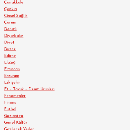
Çanakkale
Çankırı
Cinsel Sağlık
Çorum
Denizli
Diyarbakır
Diyet
Düzce
Edirne
Elazığ
Erzincan
Erzurum
Eskişehir
Et – Tavuk – Deniz Ürünleri
Fenomenler
Finans
Futbol
Gaziantep
Genel Kültür
Gezilecek Yerler