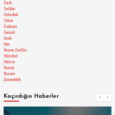
Tarih
Tatlılar
Tekirdağ
Tokat
Trabzon
Tunceli
Uşak
Van
Vegan Tarifler
Voleybol
Yalova
Yemek
Yozgat
Zonguldak
Kaçırdığın Haberler