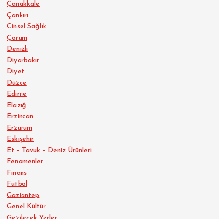
Çanakkale
Çankırı
Cinsel Sağlık
Çorum
Denizli
Diyarbakır
Diyet
Düzce
Edirne
Elazığ
Erzincan
Erzurum
Eskişehir
Et – Tavuk – Deniz Ürünleri
Fenomenler
Finans
Futbol
Gaziantep
Genel Kültür
Gezilecek Yerler