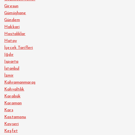
Giresun
Gümüşhane
Gündem
Hakkari
Hastalıklar
Hatay
İçecek Tarifleri
Iğdır
Isparta
İstanbul
İzmir
Kahramanmaraş
Kahvaltılık
Karabük
Karaman
Kars
Kastamonu
Kayseri
Keşfet