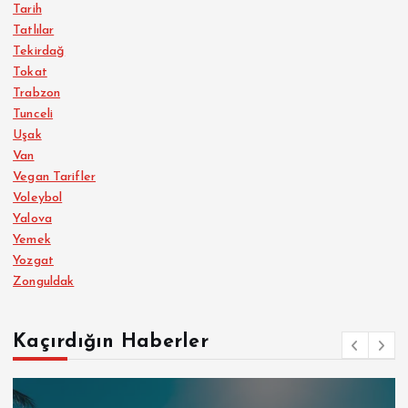
Tarih
Tatlılar
Tekirdağ
Tokat
Trabzon
Tunceli
Uşak
Van
Vegan Tarifler
Voleybol
Yalova
Yemek
Yozgat
Zonguldak
Kaçırdığın Haberler