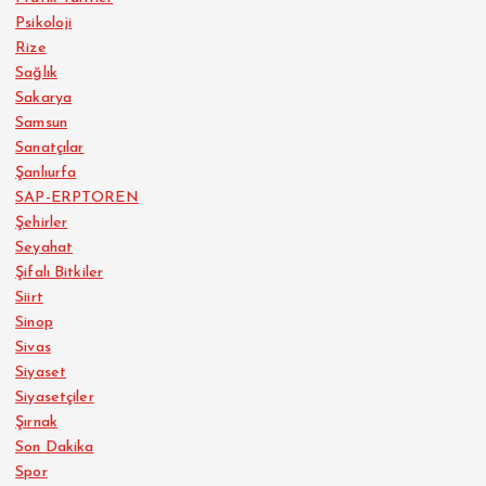
Psikoloji
Rize
Sağlık
Sakarya
Samsun
Sanatçılar
Şanlıurfa
SAP-ERPTOREN
Şehirler
Seyahat
Şifalı Bitkiler
Siirt
Sinop
Sivas
Siyaset
Siyasetçiler
Şırnak
Son Dakika
Spor