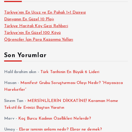
Türkiye’nin En Ucuz ve En Pahalı 1+1 Dairesi
Dünyanın En Güzel 10 Plajı
Türkiye Haritalı Köy Gezi Rehberi
Türkiye’nin En Güzel 100 Köyü
Öğrenciler İçin Para Kazanma Yolları
Son Yorumlar
Halil ibrahim akın
-
Türk Tarihinin En Büyük 6 Lideri
Hasan
-
Manifest Grubu Soruşturması Olayı Nedir? “Hayasızca
Hareketler”
Sinem Tan
-
MERSİNLİLERİN DİKKATİNE! Karaman Home
Tekstil ile Evinizi Baştan Yaratın
Merv
-
Koç Burcu Kadının Özellikleri Nelerdir?
Umay
-
Ebrar isminin anlamı nedir? Ebrar ne demek?