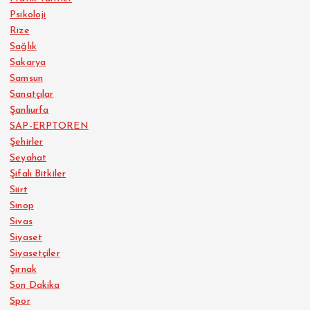
Psikoloji
Rize
Sağlık
Sakarya
Samsun
Sanatçılar
Şanlıurfa
SAP-ERPTOREN
Şehirler
Seyahat
Şifalı Bitkiler
Siirt
Sinop
Sivas
Siyaset
Siyasetçiler
Şırnak
Son Dakika
Spor