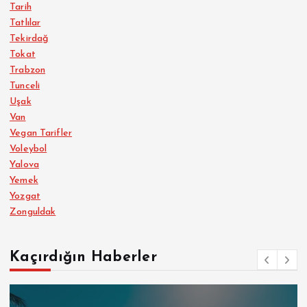
Tarih
Tatlılar
Tekirdağ
Tokat
Trabzon
Tunceli
Uşak
Van
Vegan Tarifler
Voleybol
Yalova
Yemek
Yozgat
Zonguldak
Kaçırdığın Haberler