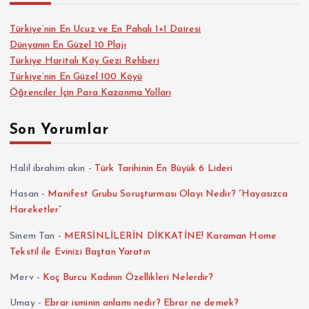
Türkiye’nin En Ucuz ve En Pahalı 1+1 Dairesi
Dünyanın En Güzel 10 Plajı
Türkiye Haritalı Köy Gezi Rehberi
Türkiye’nin En Güzel 100 Köyü
Öğrenciler İçin Para Kazanma Yolları
Son Yorumlar
Halil ibrahim akın
-
Türk Tarihinin En Büyük 6 Lideri
Hasan
-
Manifest Grubu Soruşturması Olayı Nedir? “Hayasızca
Hareketler”
Sinem Tan
-
MERSİNLİLERİN DİKKATİNE! Karaman Home
Tekstil ile Evinizi Baştan Yaratın
Merv
-
Koç Burcu Kadının Özellikleri Nelerdir?
Umay
-
Ebrar isminin anlamı nedir? Ebrar ne demek?