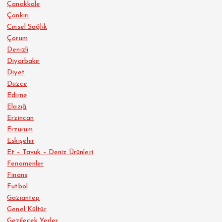
Çanakkale
Çankırı
Cinsel Sağlık
Çorum
Denizli
Diyarbakır
Diyet
Düzce
Edirne
Elazığ
Erzincan
Erzurum
Eskişehir
Et – Tavuk – Deniz Ürünleri
Fenomenler
Finans
Futbol
Gaziantep
Genel Kültür
Gezilecek Yerler