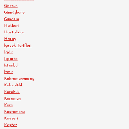
Giresun
Gümüşhane
Gündem
Hakkari
Hastalıklar
Hatay
İçecek Tarifleri
Iğdır
Isparta
İstanbul
İzmir
Kahramanmaraş
Kahvaltılık
Karabük
Karaman
Kars
Kastamonu
Kayseri
Keşfet