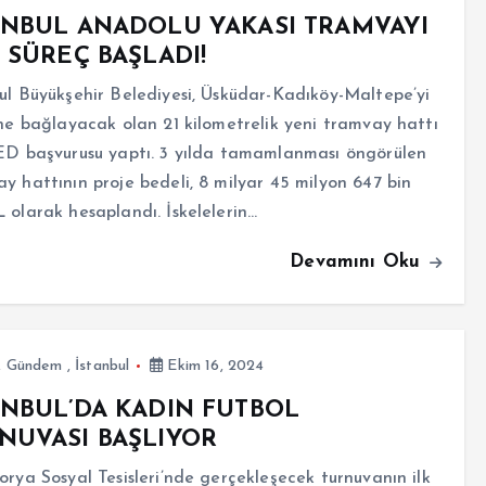
ANBUL ANADOLU YAKASI TRAMVAYI
N SÜREÇ BAŞLADI!
ul Büyükşehir Belediyesi, Üsküdar-Kadıköy-Maltepe’yi
ine bağlayacak olan 21 kilometrelik yeni tramvay hattı
ED başvurusu yaptı. 3 yılda tamamlanması öngörülen
y hattının proje bedeli, 8 milyar 45 milyon 647 bin
 olarak hesaplandı. İskelelerin…
Devamını Oku
,
Gündem
,
İstanbul
Ekim 16, 2024
ANBUL’DA KADIN FUTBOL
NUVASI BAŞLIYOR
orya Sosyal Tesisleri’nde gerçekleşecek turnuvanın ilk