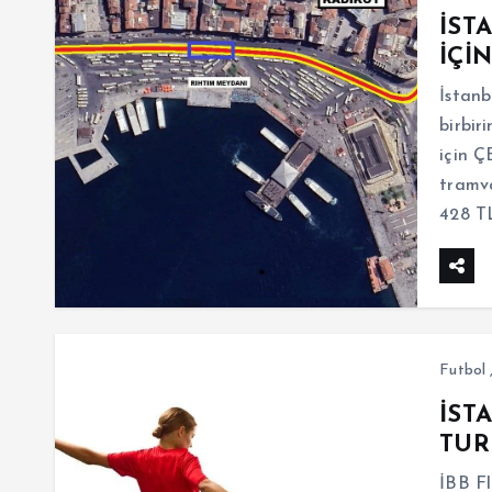
İST
İÇİ
İstanb
birbir
için Ç
tramva
428 TL
Futbol
İST
TUR
İBB Fl