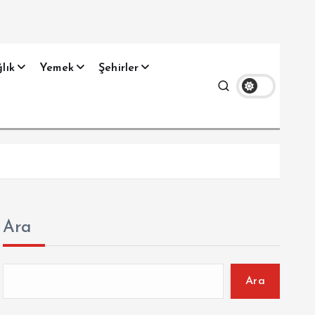
lık
Yemek
Şehirler
Ara
Ara