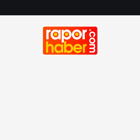
Haber, Spor, Magazin, Sağlık, Son Dakika, Gündem, Seyah