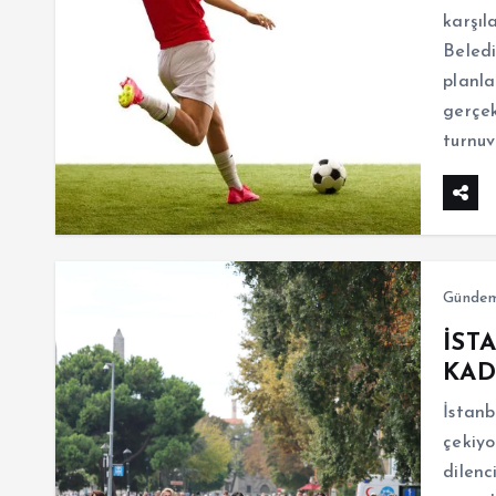
karşıl
Beledi
planla
gerçek
turnu
Günde
İST
KAD
İstanb
çekiyo
dilenc