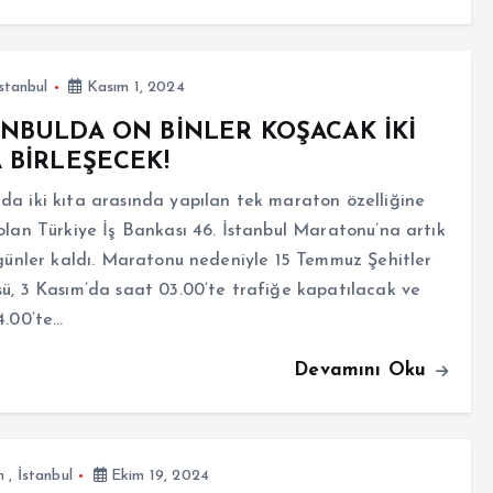
stanbul
Kasım 1, 2024
ANBULDA ON BİNLER KOŞACAK İKİ
A BİRLEŞECEK!
a iki kıta arasında yapılan tek maraton özelliğine
olan Türkiye İş Bankası 46. İstanbul Maratonu’na artık
 günler kaldı. Maratonu nedeniyle 15 Temmuz Şehitler
ü, 3 Kasım’da saat 03.00’te trafiğe kapatılacak ve
4.00’te…
Devamını Oku
m
,
İstanbul
Ekim 19, 2024