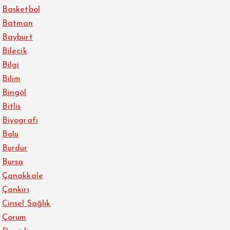
Basketbol
Batman
Bayburt
Bilecik
Bilgi
Bilim
Bingöl
Bitlis
Biyografi
Bolu
Burdur
Bursa
Çanakkale
Çankırı
Cinsel Sağlık
Çorum