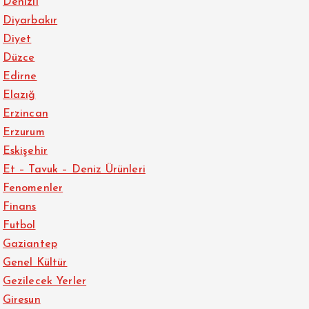
Denizli
Diyarbakır
Diyet
Düzce
Edirne
Elazığ
Erzincan
Erzurum
Eskişehir
Et – Tavuk – Deniz Ürünleri
Fenomenler
Finans
Futbol
Gaziantep
Genel Kültür
Gezilecek Yerler
Giresun