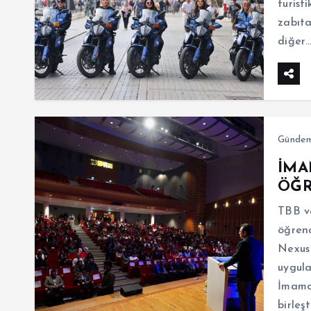
turist
zabıta
diğer
Günde
İMA
ÖĞR
TBB v
öğrenc
Nexus 
uygula
İmamoğ
birleş