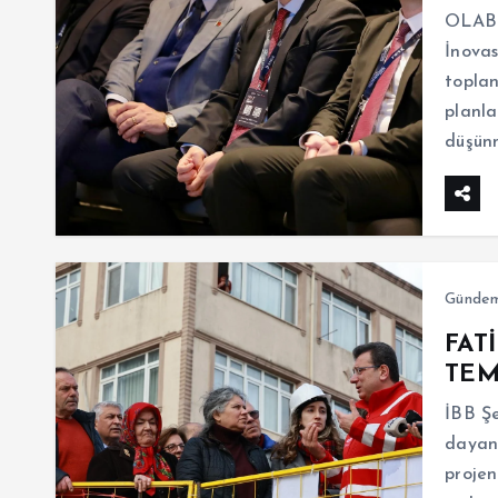
OLABİ
İnovas
toplan
planla
düşün
Günde
FAT
TEM
İBB Şe
dayanı
projen