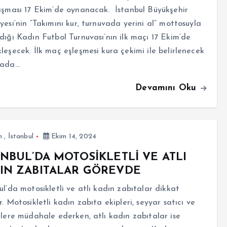
aşması 17 Ekim’de oynanacak. İstanbul Büyükşehir
yesi’nin “Takımını kur, turnuvada yerini al” mottosuyla
dığı Kadın Futbol Turnuvası’nın ilk maçı 17 Ekim’de
leşecek. İlk maç eşleşmesi kura çekimi ile belirlenecek
vada…
Devamını Oku
m
,
İstanbul
Ekim 14, 2024
ANBUL’DA MOTOSİKLETLİ VE ATLI
IN ZABITALAR GÖREVDE
ul’da motosikletli ve atlı kadın zabıtalar dikkat
r. Motosikletli kadın zabıta ekipleri, seyyar satıcı ve
ilere müdahale ederken, atlı kadın zabıtalar ise