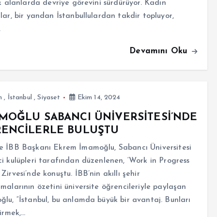
ik alanlarda devriye görevini sürdürüyor. Kadın
lar, bir yandan İstanbullulardan takdir topluyor,
…
Devamını Oku
m
,
İstanbul
,
Siyaset
Ekim 14, 2024
MOĞLU SABANCI ÜNİVERSİTESİ’NDE
ENCİLERLE BULUŞTU
e İBB Başkanı Ekrem İmamoğlu, Sabancı Üniversitesi
i kulüpleri tarafından düzenlenen, ‘Work in Progress
Zirvesi’nde konuştu. İBB’nin akıllı şehir
malarının özetini üniversite öğrencileriyle paylaşan
lu, “İstanbul, bu anlamda büyük bir avantaj. Bunları
tirmek,…