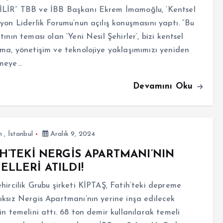
LİR” TBB ve İBB Başkanı Ekrem İmamoğlu, ‘Kentsel
yon Liderlik Forumu’nun açılış konuşmasını yaptı. “Bu
tının teması olan ‘Yeni Nesil Şehirler’, bizi kentsel
ma, yönetişim ve teknolojiye yaklaşımımızı yeniden
meye…
Devamını Oku
m
,
İstanbul
Aralık 9, 2024
İH’TEKİ NERGİS APARTMANI’NIN
ELLERİ ATILDI!
hircilik Grubu şirketi KİPTAŞ, Fatih’teki depreme
ksız Nergis Apartmanı’nın yerine inşa edilecek
in temelini attı. 68 ton demir kullanılarak temeli