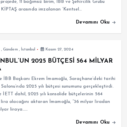
 projede, 11 bağımsız birim, İBB ve Şehircilik Grubu
i KİPTAŞ arasında imzalanan ‘Kentsel…
Devamını Oku
,
Gündem
,
İstanbul
Kasım 27, 2024
ANBUL’UN 2025 BÜTÇESİ 564 MİLYAR
A
e İBB Başkanı Ekrem İmamoğlu, Saraçhane’deki tarihi
 Salonu’nda 2025 yılı bütçesi sunumunu gerçekleştirdi.
e İETT dahil, 2025 yılı konsolide bütçelerinin 564
 lira olacağını aktaran İmamoğlu, “36 milyar liradan
lyar liraya……
Devamını Oku