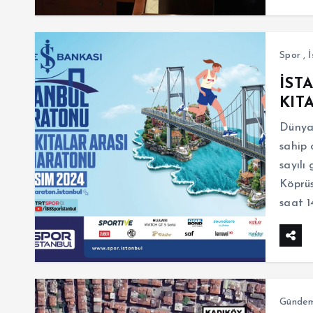
Spor
,
İ
İST
KIT
Dünyad
sahip 
sayılı
Köprüs
saat 1
Günde