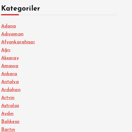
Kategoriler
Adana
Adıyaman
Afyonkarahisar
Ağrı
Aksaray
Amasya
Ankara
Antalya
Ardahan
Artvin
Astroloji
Aydın
Balıkesir
Bartın