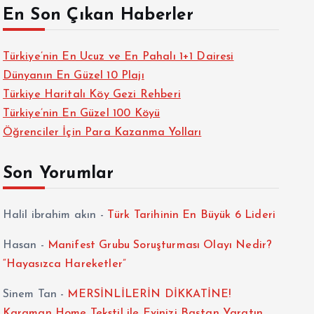
En Son Çıkan Haberler
Türkiye’nin En Ucuz ve En Pahalı 1+1 Dairesi
Dünyanın En Güzel 10 Plajı
Türkiye Haritalı Köy Gezi Rehberi
Türkiye’nin En Güzel 100 Köyü
Öğrenciler İçin Para Kazanma Yolları
Son Yorumlar
Halil ibrahim akın
-
Türk Tarihinin En Büyük 6 Lideri
Hasan
-
Manifest Grubu Soruşturması Olayı Nedir?
“Hayasızca Hareketler”
Sinem Tan
-
MERSİNLİLERİN DİKKATİNE!
Karaman Home Tekstil ile Evinizi Baştan Yaratın