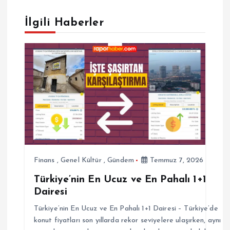
e
İlgili Haberler
z
i
n
m
e
s
Finans
,
Genel Kültür
,
Gündem
Temmuz 7, 2026
Türkiye’nin En Ucuz ve En Pahalı 1+1
i
Dairesi
Türkiye’nin En Ucuz ve En Pahalı 1+1 Dairesi – Türkiye’de
konut fiyatları son yıllarda rekor seviyelere ulaşırken, aynı