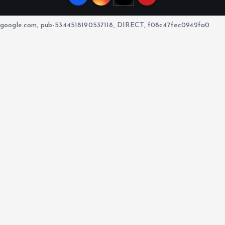
google.com, pub-5344518190537118, DIRECT, f08c47fec0942fa0