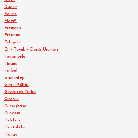
Düzce
Edirne
Elazığ
Erzincan
Erzurum
Eskişehir
Et – Tavuk – Deniz Ürünleri
Fenomenler
Finans
Futbol
Gaziantep
Genel Kültür
Gezilecek Yerler
Giresun
Gümüşhane
Gündem
Hakkari
Hastalıklar
Hatay