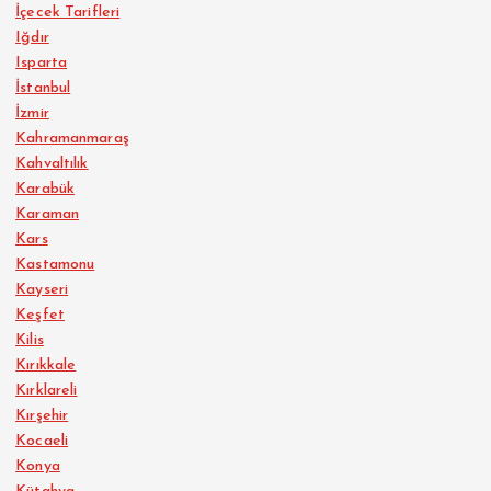
İçecek Tarifleri
Iğdır
Isparta
İstanbul
İzmir
Kahramanmaraş
Kahvaltılık
Karabük
Karaman
Kars
Kastamonu
Kayseri
Keşfet
Kilis
Kırıkkale
Kırklareli
Kırşehir
Kocaeli
Konya