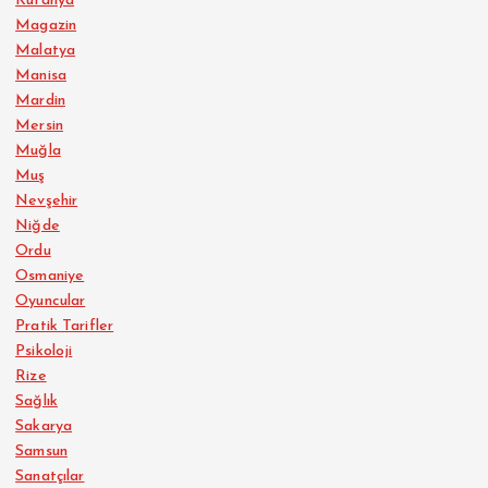
Kütahya
Magazin
Malatya
Manisa
Mardin
Mersin
Muğla
Muş
Nevşehir
Niğde
Ordu
Osmaniye
Oyuncular
Pratik Tarifler
Psikoloji
Rize
Sağlık
Sakarya
Samsun
Sanatçılar