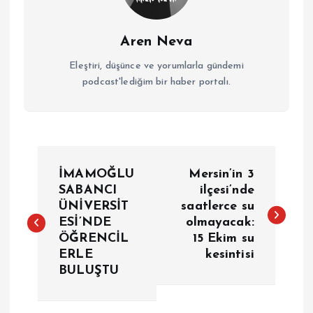
Aren Neva
Eleştiri, düşünce ve yorumlarla gündemi
podcast'lediğim bir haber portalı.
Y
İMAMOĞLU
Mersin’in 3
a
SABANCI
ilçesi’nde
ÜNİVERSİT
saatlerce su
ESİ’NDE
olmayacak:
z
ÖĞRENCİL
15 Ekim su
ERLE
kesintisi
ı
BULUŞTU
g