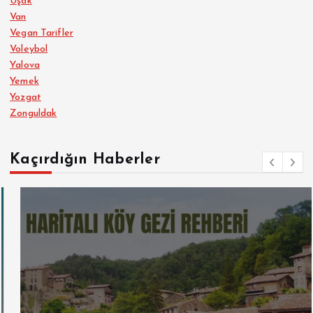
Uşak
Van
Vegan Tarifler
Voleybol
Yalova
Yemek
Yozgat
Zonguldak
Kaçırdığın Haberler