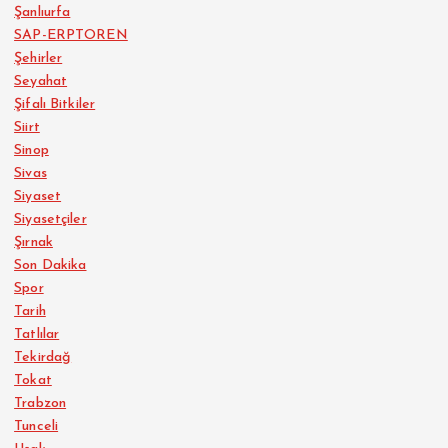
Şanlıurfa
SAP-ERPTOREN
Şehirler
Seyahat
Şifalı Bitkiler
Siirt
Sinop
Sivas
Siyaset
Siyasetçiler
Şırnak
Son Dakika
Spor
Tarih
Tatlılar
Tekirdağ
Tokat
Trabzon
Tunceli