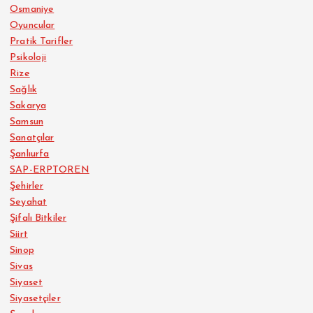
Osmaniye
Oyuncular
Pratik Tarifler
Psikoloji
Rize
Sağlık
Sakarya
Samsun
Sanatçılar
Şanlıurfa
SAP-ERPTOREN
Şehirler
Seyahat
Şifalı Bitkiler
Siirt
Sinop
Sivas
Siyaset
Siyasetçiler