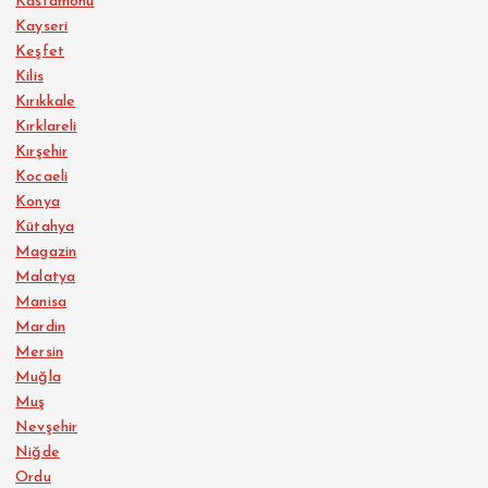
Kastamonu
Kayseri
Keşfet
Kilis
Kırıkkale
Kırklareli
Kırşehir
Kocaeli
Konya
Kütahya
Magazin
Malatya
Manisa
Mardin
Mersin
Muğla
Muş
Nevşehir
Niğde
Ordu