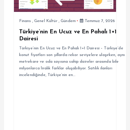
s
i
Finans
,
Genel Kültür
,
Gündem
Temmuz 7, 2026
Türkiye’nin En Ucuz ve En Pahalı 1+1
Dairesi
Türkiye’nin En Ucuz ve En Pahalı 1+1 Dairesi – Türkiye’de
konut fiyatları son yıllarda rekor seviyelere ulaşırken, aynı
metrekare ve oda sayısına sahip daireler arasında bile
milyonlarca liralık farklar oluşabiliyor. Satılık ilanları
incelendiğinde, Türkiye’nin en…