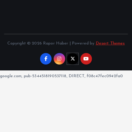
Copyright © 2026 Rapor Haber | Powered by
Desert Themes
google.com, pub-5344518190537118, DIRECT, f08c47fec0942fa0