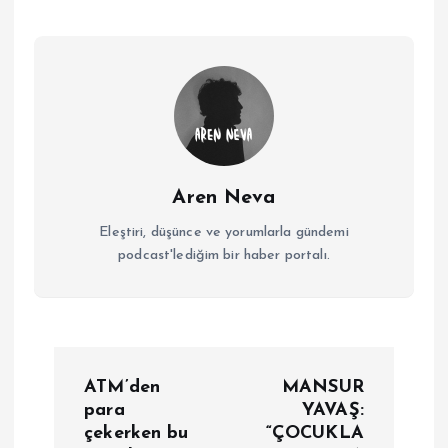
Aren Neva
Eleştiri, düşünce ve yorumlarla gündemi
podcast'lediğim bir haber portalı.
Y
ATM’den
MANSUR
a
para
YAVAŞ:
çekerken bu
“ÇOCUKLA