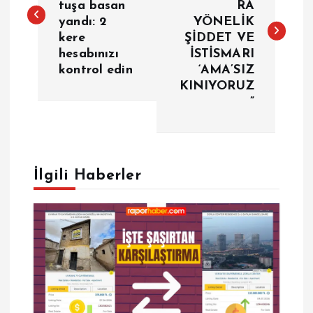
tuşa basan
RA
z
yandı: 2
YÖNELİK
kere
ŞİDDET VE
ı
hesabınızı
İSTİSMARI
kontrol edin
‘AMA’SIZ
g
KINIYORUZ
”
e
z
İlgili Haberler
i
n
m
e