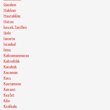
Gündem
Hakkari
Hastalıklar
Hatay
İçecek Tarifleri
Iğdır
Isparta
İstanbul
İzmir
Kahramanmaraş
Kahvaltılık
Karabük
Karaman
Kars
Kastamonu
Kayseri
Keşfet
Kilis
Kırıkkale