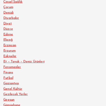
Cinsel Sağlık
Çorum
Denizli
Diyarbakır
Diyet
Düzce
Edirne
Elazığ
Erzincan
Erzurum
Eskişehir
Et – Tavuk – Deniz Ürünleri
Fenomenler
Finans
Futbol
Gaziantep
Genel Kültür
Gezilecek Yerler
Giresun
Gümüşhane