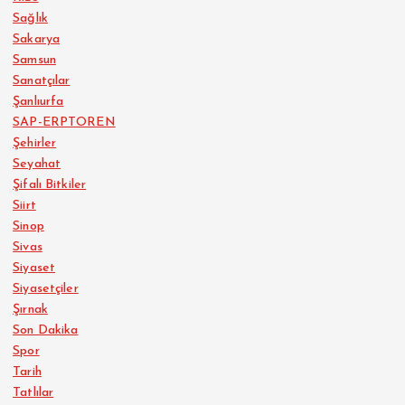
Sağlık
Sakarya
Samsun
Sanatçılar
Şanlıurfa
SAP-ERPTOREN
Şehirler
Seyahat
Şifalı Bitkiler
Siirt
Sinop
Sivas
Siyaset
Siyasetçiler
Şırnak
Son Dakika
Spor
Tarih
Tatlılar