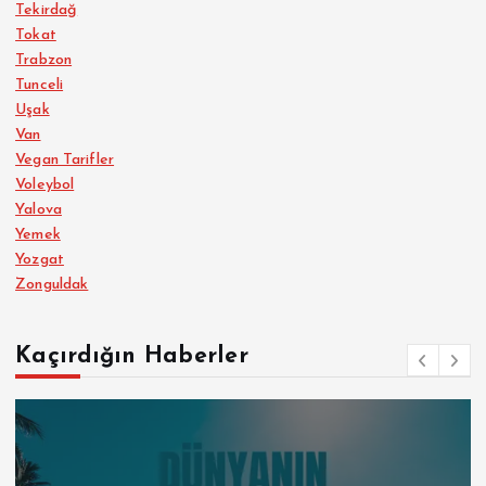
Tekirdağ
Tokat
Trabzon
Tunceli
Uşak
Van
Vegan Tarifler
Voleybol
Yalova
Yemek
Yozgat
Zonguldak
Kaçırdığın Haberler