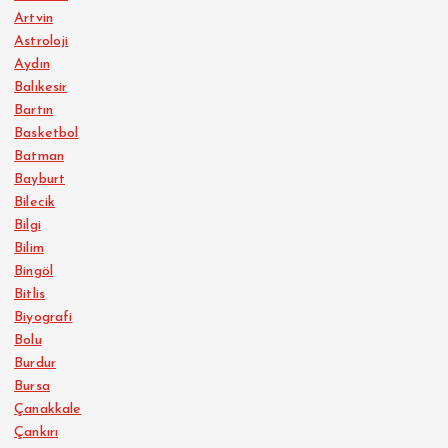
Artvin
Astroloji
Aydın
Balıkesir
Bartın
Basketbol
Batman
Bayburt
Bilecik
Bilgi
Bilim
Bingöl
Bitlis
Biyografi
Bolu
Burdur
Bursa
Çanakkale
Çankırı