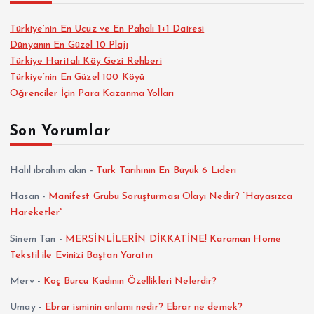
Türkiye’nin En Ucuz ve En Pahalı 1+1 Dairesi
Dünyanın En Güzel 10 Plajı
Türkiye Haritalı Köy Gezi Rehberi
Türkiye’nin En Güzel 100 Köyü
Öğrenciler İçin Para Kazanma Yolları
Son Yorumlar
Halil ibrahim akın
-
Türk Tarihinin En Büyük 6 Lideri
Hasan
-
Manifest Grubu Soruşturması Olayı Nedir? “Hayasızca
Hareketler”
Sinem Tan
-
MERSİNLİLERİN DİKKATİNE! Karaman Home
Tekstil ile Evinizi Baştan Yaratın
Merv
-
Koç Burcu Kadının Özellikleri Nelerdir?
Umay
-
Ebrar isminin anlamı nedir? Ebrar ne demek?