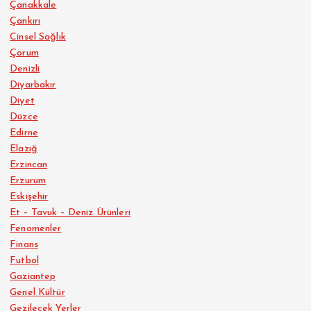
Çanakkale
Çankırı
Cinsel Sağlık
Çorum
Denizli
Diyarbakır
Diyet
Düzce
Edirne
Elazığ
Erzincan
Erzurum
Eskişehir
Et – Tavuk – Deniz Ürünleri
Fenomenler
Finans
Futbol
Gaziantep
Genel Kültür
Gezilecek Yerler