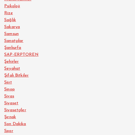
Psikoloji
Rize
Sağlık
Sakarya
Samsun
Sanatçılar
Şanlıurfa
SAP-ERPTOREN
Şehirler
Seyahat
Şifalı Bitkiler
Siirt
Sinop
Sivas
Siyaset
Siyasetçiler
Şırnak
Son Dakika
Spor