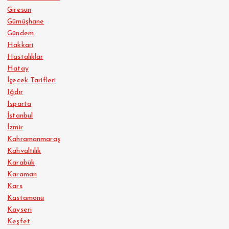
Giresun
Gümüşhane
Gündem
Hakkari
Hastalıklar
Hatay
İçecek Tarifleri
Iğdır
Isparta
İstanbul
İzmir
Kahramanmaraş
Kahvaltılık
Karabük
Karaman
Kars
Kastamonu
Kayseri
Keşfet