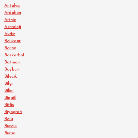
Antalya
Ardahan
Artvin
Astroloji
Aydın
Balıkesir
Bartın
Basketbol
Batman
Bayburt
Bilecik
Bilgi
Bilim
Bingöl
Bitlis
Biyografi
Bolu
Burdur
Bursa