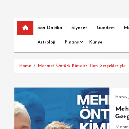
Son Dakika
Siyaset
Gündem
M
Astroloji
Finans
Künye
Home
Mehmet Öntürk Kimdir? Tüm Gerçekleriyle
Hatay
Meh
Gerç
Mehmet