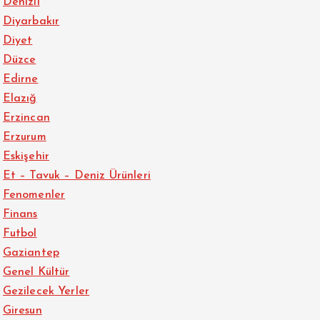
Denizli
Diyarbakır
Diyet
Düzce
Edirne
Elazığ
Erzincan
Erzurum
Eskişehir
Et – Tavuk – Deniz Ürünleri
Fenomenler
Finans
Futbol
Gaziantep
Genel Kültür
Gezilecek Yerler
Giresun