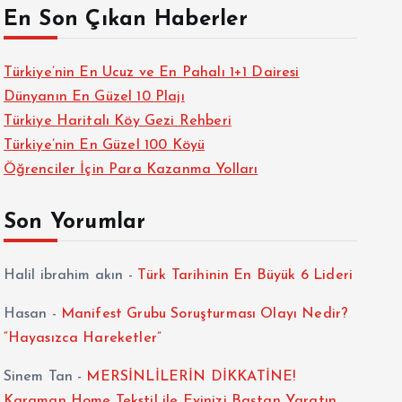
En Son Çıkan Haberler
Türkiye’nin En Ucuz ve En Pahalı 1+1 Dairesi
Dünyanın En Güzel 10 Plajı
Türkiye Haritalı Köy Gezi Rehberi
Türkiye’nin En Güzel 100 Köyü
Öğrenciler İçin Para Kazanma Yolları
Son Yorumlar
Halil ibrahim akın
-
Türk Tarihinin En Büyük 6 Lideri
Hasan
-
Manifest Grubu Soruşturması Olayı Nedir?
“Hayasızca Hareketler”
Sinem Tan
-
MERSİNLİLERİN DİKKATİNE!
Karaman Home Tekstil ile Evinizi Baştan Yaratın