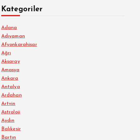
Kategoriler
Adana
Adıyaman
Afyonkarahisar
Ağrı
Aksaray
Amasya
Ankara
Antalya
Ardahan
Artvin
Astroloji
Aydın
Balıkesir
Bartın