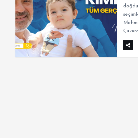
doğdu.
seçiml
Mehme
Çukuro