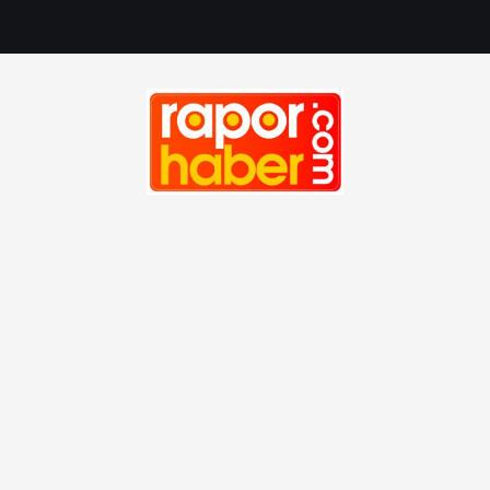
Haber, Spor, Magazin, Sağlık, Son Dakika, Gündem, Seyah