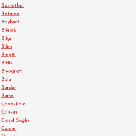
Basketbol
Batman
Bayburt
Bilecik
Bilgi
Bilim
Bingöl
Bitlis
Biyografi
Bolu
Burdur
Bursa
Çanakkale
Çankırı
Cinsel Sağlık
Çorum