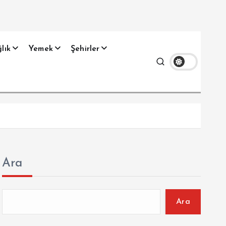
lık
Yemek
Şehirler
Ara
Ara