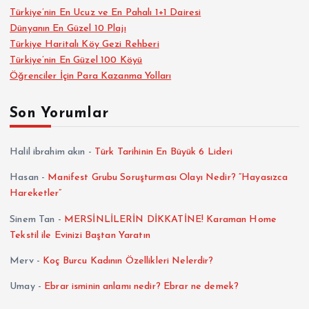
Türkiye’nin En Ucuz ve En Pahalı 1+1 Dairesi
Dünyanın En Güzel 10 Plajı
Türkiye Haritalı Köy Gezi Rehberi
Türkiye’nin En Güzel 100 Köyü
Öğrenciler İçin Para Kazanma Yolları
Son Yorumlar
Halil ibrahim akın
-
Türk Tarihinin En Büyük 6 Lideri
Hasan
-
Manifest Grubu Soruşturması Olayı Nedir? “Hayasızca
Hareketler”
Sinem Tan
-
MERSİNLİLERİN DİKKATİNE! Karaman Home
Tekstil ile Evinizi Baştan Yaratın
Merv
-
Koç Burcu Kadının Özellikleri Nelerdir?
Umay
-
Ebrar isminin anlamı nedir? Ebrar ne demek?