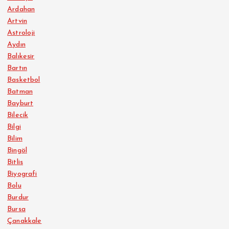
Ardahan
Artvin
Astroloji
Aydın
Balıkesir
Bartın
Basketbol
Batman
Bayburt
Bilecik
Bilgi
Bilim
Bingöl
Bitlis
Biyografi
Bolu
Burdur
Bursa
Çanakkale