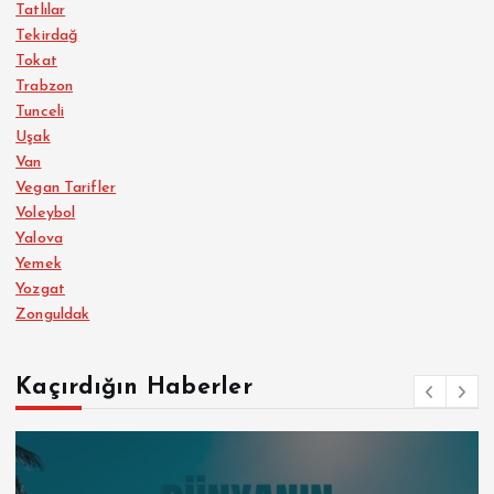
Tatlılar
Tekirdağ
Tokat
Trabzon
Tunceli
Uşak
Van
Vegan Tarifler
Voleybol
Yalova
Yemek
Yozgat
Zonguldak
Kaçırdığın Haberler