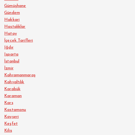
Gümüşhane
Gündem
Hakkari
Hastalıklar
Hatay
İçecek Tarifleri
Iğdır
Isparta
İstanbul
İzmir
Kahramanmaraş
Kahvaltılık
Karabük
Karaman
Kars
Kastamonu
Kayseri
Keşfet
Kilis