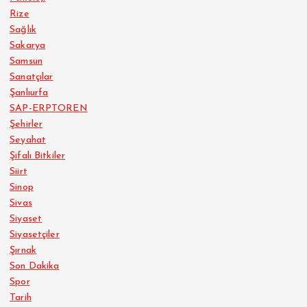
Rize
Sağlık
Sakarya
Samsun
Sanatçılar
Şanlıurfa
SAP-ERPTOREN
Şehirler
Seyahat
Şifalı Bitkiler
Siirt
Sinop
Sivas
Siyaset
Siyasetçiler
Şırnak
Son Dakika
Spor
Tarih