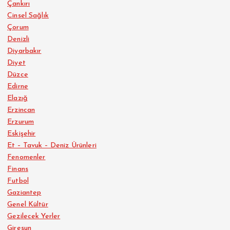
Çankırı
Cinsel Sağlık
Çorum
Denizli
Diyarbakır
Diyet
Düzce
Edirne
Elazığ
Erzincan
Erzurum
Eskişehir
Et – Tavuk – Deniz Ürünleri
Fenomenler
Finans
Futbol
Gaziantep
Genel Kültür
Gezilecek Yerler
Giresun