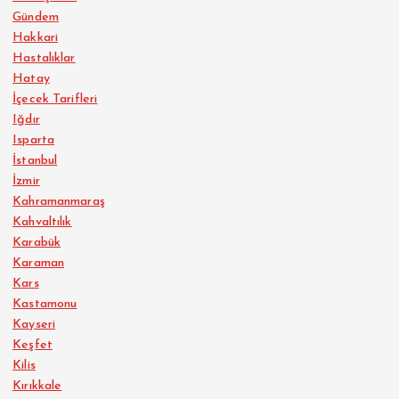
Gündem
Hakkari
Hastalıklar
Hatay
İçecek Tarifleri
Iğdır
Isparta
İstanbul
İzmir
Kahramanmaraş
Kahvaltılık
Karabük
Karaman
Kars
Kastamonu
Kayseri
Keşfet
Kilis
Kırıkkale