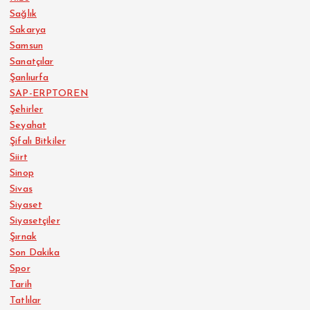
Sağlık
Sakarya
Samsun
Sanatçılar
Şanlıurfa
SAP-ERPTOREN
Şehirler
Seyahat
Şifalı Bitkiler
Siirt
Sinop
Sivas
Siyaset
Siyasetçiler
Şırnak
Son Dakika
Spor
Tarih
Tatlılar