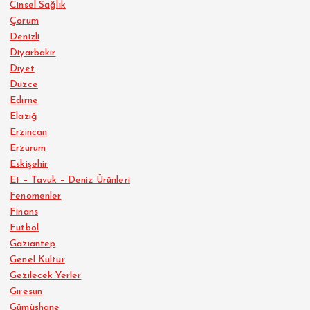
Cinsel Sağlık
Çorum
Denizli
Diyarbakır
Diyet
Düzce
Edirne
Elazığ
Erzincan
Erzurum
Eskişehir
Et – Tavuk – Deniz Ürünleri
Fenomenler
Finans
Futbol
Gaziantep
Genel Kültür
Gezilecek Yerler
Giresun
Gümüşhane