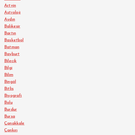
Artvin
Astroloji
Aydın
Balıkesir
Bartın
Basketbol
Batman
Bayburt
Bilecik
Bilgi
Bilim
Bingöl
Bitlis
Biyografi
Bolu
Burdur
Bursa
Çanakkale
Çankırı