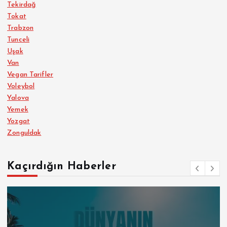
Tekirdağ
Tokat
Trabzon
Tunceli
Uşak
Van
Vegan Tarifler
Voleybol
Yalova
Yemek
Yozgat
Zonguldak
Kaçırdığın Haberler