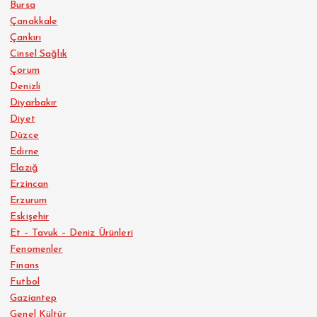
Bursa
Çanakkale
Çankırı
Cinsel Sağlık
Çorum
Denizli
Diyarbakır
Diyet
Düzce
Edirne
Elazığ
Erzincan
Erzurum
Eskişehir
Et – Tavuk – Deniz Ürünleri
Fenomenler
Finans
Futbol
Gaziantep
Genel Kültür