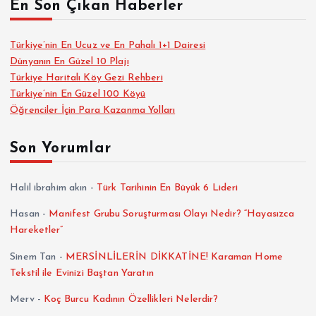
En Son Çıkan Haberler
Türkiye’nin En Ucuz ve En Pahalı 1+1 Dairesi
Dünyanın En Güzel 10 Plajı
Türkiye Haritalı Köy Gezi Rehberi
Türkiye’nin En Güzel 100 Köyü
Öğrenciler İçin Para Kazanma Yolları
Son Yorumlar
Halil ibrahim akın
-
Türk Tarihinin En Büyük 6 Lideri
Hasan
-
Manifest Grubu Soruşturması Olayı Nedir? “Hayasızca
Hareketler”
Sinem Tan
-
MERSİNLİLERİN DİKKATİNE! Karaman Home
Tekstil ile Evinizi Baştan Yaratın
Merv
-
Koç Burcu Kadının Özellikleri Nelerdir?