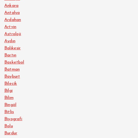
Ankara
Antalya
Ardahan
Artvin
Astroloji
Aydın
Balıkesir
Bartın
Basketbol
Batman
Bayburt
Bilecik
Bilgi
Bilim
Bingöl
Bitlis
Biyografi
Bolu
Burdur