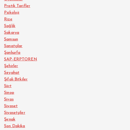
Pratik Tarifler
Psikoloji
Rize
Sağlık
Sakarya
Samsun
Sanatçılar
Şanlıurfa
SAP-ERPTOREN
Şehirler
Seyahat
Şifalı Bitkiler
Siirt
Sinop
Sivas
Siyaset
Siyasetçiler
Şırnak
Son Dakika