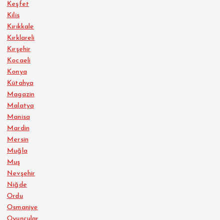
Keşfet
Kilis
Kırıkkale
Kırklareli
Kırşehir
Kocaeli
Konya
Kütahya
Magazin
Malatya
Manisa
Mardin
Mersin
Muğla
Muş
Nevşehir
Niğde
Ordu
Osmaniye
Oyuncular