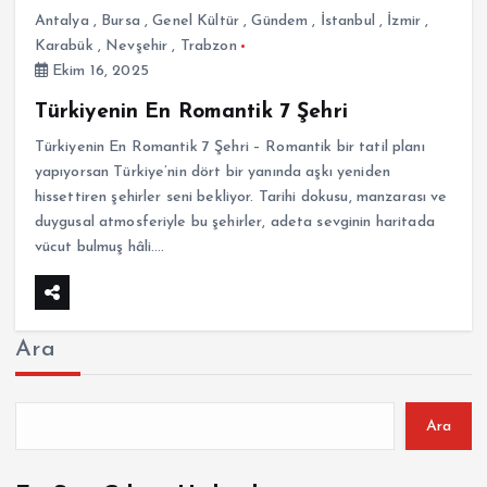
Antalya
,
Bursa
,
Genel Kültür
,
Gündem
,
İstanbul
,
İzmir
,
Karabük
,
Nevşehir
,
Trabzon
Ekim 16, 2025
Türkiyenin En Romantik 7 Şehri
Türkiyenin En Romantik 7 Şehri – Romantik bir tatil planı
yapıyorsan Türkiye’nin dört bir yanında aşkı yeniden
hissettiren şehirler seni bekliyor. Tarihi dokusu, manzarası ve
duygusal atmosferiyle bu şehirler, adeta sevginin haritada
vücut bulmuş hâli.…
Ara
Ara