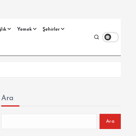
lık
Yemek
Şehirler
Ara
Ara