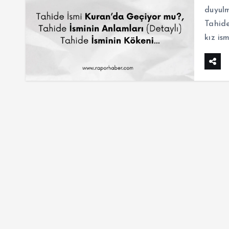
duyulm
Tahide
kız is