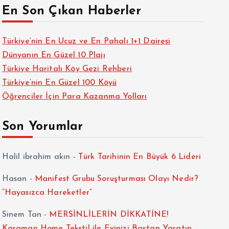
En Son Çıkan Haberler
Türkiye’nin En Ucuz ve En Pahalı 1+1 Dairesi
Dünyanın En Güzel 10 Plajı
Türkiye Haritalı Köy Gezi Rehberi
Türkiye’nin En Güzel 100 Köyü
Öğrenciler İçin Para Kazanma Yolları
Son Yorumlar
Halil ibrahim akın
-
Türk Tarihinin En Büyük 6 Lideri
Hasan
-
Manifest Grubu Soruşturması Olayı Nedir?
“Hayasızca Hareketler”
Sinem Tan
-
MERSİNLİLERİN DİKKATİNE!
Karaman Home Tekstil ile Evinizi Baştan Yaratın