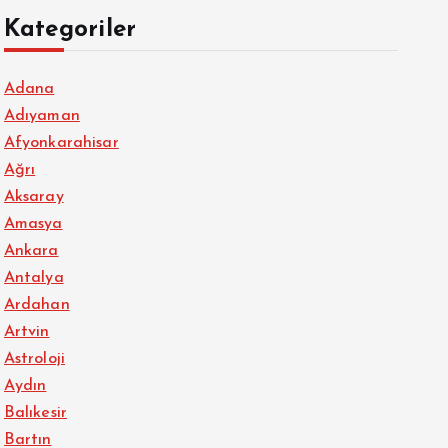
Kategoriler
Adana
Adıyaman
Afyonkarahisar
Ağrı
Aksaray
Amasya
Ankara
Antalya
Ardahan
Artvin
Astroloji
Aydın
Balıkesir
Bartın