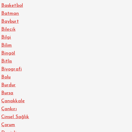
Basketbol
Batman
Bayburt
Bilecik
Bilgi
Bilim
Bingöl
Bitlis
Biyografi
Bolu
Burdur
Bursa
Çanakkale
Çankırı
Cinsel Sağlık
Çorum