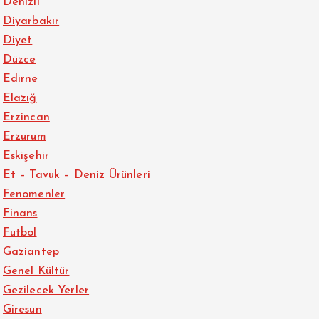
Denizli
Diyarbakır
Diyet
Düzce
Edirne
Elazığ
Erzincan
Erzurum
Eskişehir
Et – Tavuk – Deniz Ürünleri
Fenomenler
Finans
Futbol
Gaziantep
Genel Kültür
Gezilecek Yerler
Giresun