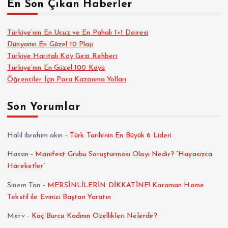
En Son Çıkan Haberler
Türkiye’nin En Ucuz ve En Pahalı 1+1 Dairesi
Dünyanın En Güzel 10 Plajı
Türkiye Haritalı Köy Gezi Rehberi
Türkiye’nin En Güzel 100 Köyü
Öğrenciler İçin Para Kazanma Yolları
Son Yorumlar
Halil ibrahim akın
-
Türk Tarihinin En Büyük 6 Lideri
Hasan
-
Manifest Grubu Soruşturması Olayı Nedir? “Hayasızca
Hareketler”
Sinem Tan
-
MERSİNLİLERİN DİKKATİNE! Karaman Home
Tekstil ile Evinizi Baştan Yaratın
Merv
-
Koç Burcu Kadının Özellikleri Nelerdir?