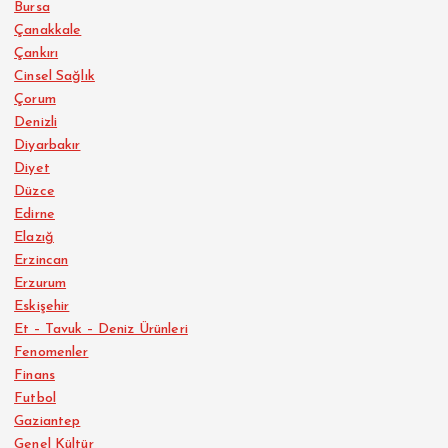
Bursa
Çanakkale
Çankırı
Cinsel Sağlık
Çorum
Denizli
Diyarbakır
Diyet
Düzce
Edirne
Elazığ
Erzincan
Erzurum
Eskişehir
Et – Tavuk – Deniz Ürünleri
Fenomenler
Finans
Futbol
Gaziantep
Genel Kültür