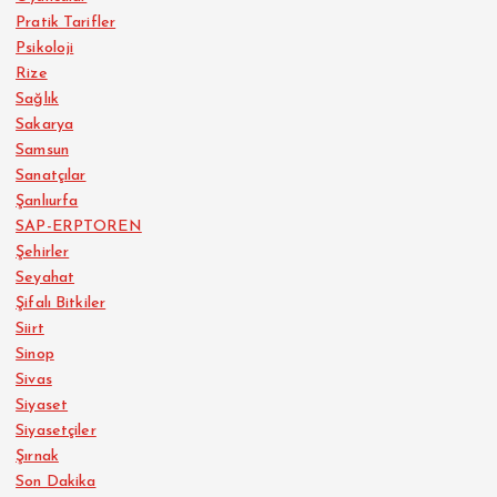
Pratik Tarifler
Psikoloji
Rize
Sağlık
Sakarya
Samsun
Sanatçılar
Şanlıurfa
SAP-ERPTOREN
Şehirler
Seyahat
Şifalı Bitkiler
Siirt
Sinop
Sivas
Siyaset
Siyasetçiler
Şırnak
Son Dakika