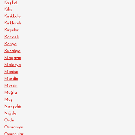
Keşfet
Kilis
Kırıkkale
Kırklareli
Kırşehir
Kocaeli
Konya
Kütahya
Magazin
Malatya
Manisa
Mardin
Mersin
Muğla
Muş
Nevşehir
Niğde
Ordu
Osmaniye
Oyuncular