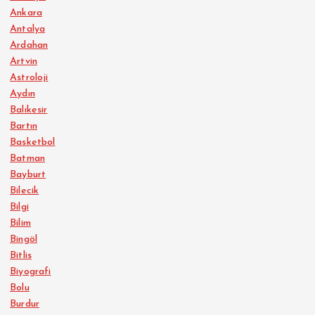
Ankara
Antalya
Ardahan
Artvin
Astroloji
Aydın
Balıkesir
Bartın
Basketbol
Batman
Bayburt
Bilecik
Bilgi
Bilim
Bingöl
Bitlis
Biyografi
Bolu
Burdur