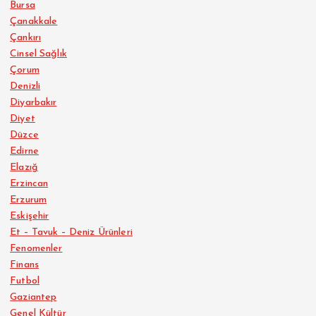
Bursa
Çanakkale
Çankırı
Cinsel Sağlık
Çorum
Denizli
Diyarbakır
Diyet
Düzce
Edirne
Elazığ
Erzincan
Erzurum
Eskişehir
Et – Tavuk – Deniz Ürünleri
Fenomenler
Finans
Futbol
Gaziantep
Genel Kültür