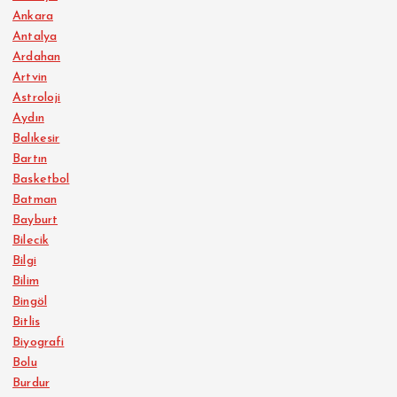
Ankara
Antalya
Ardahan
Artvin
Astroloji
Aydın
Balıkesir
Bartın
Basketbol
Batman
Bayburt
Bilecik
Bilgi
Bilim
Bingöl
Bitlis
Biyografi
Bolu
Burdur