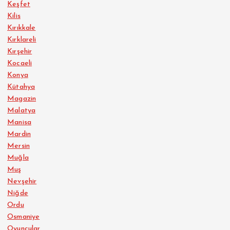
Keşfet
Kilis
Kırıkkale
Kırklareli
Kırşehir
Kocaeli
Konya
Kütahya
Magazin
Malatya
Manisa
Mardin
Mersin
Muğla
Muş
Nevşehir
Niğde
Ordu
Osmaniye
Oyuncular