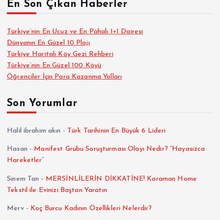
En Son Çıkan Haberler
Türkiye’nin En Ucuz ve En Pahalı 1+1 Dairesi
Dünyanın En Güzel 10 Plajı
Türkiye Haritalı Köy Gezi Rehberi
Türkiye’nin En Güzel 100 Köyü
Öğrenciler İçin Para Kazanma Yolları
Son Yorumlar
Halil ibrahim akın
-
Türk Tarihinin En Büyük 6 Lideri
Hasan
-
Manifest Grubu Soruşturması Olayı Nedir? “Hayasızca
Hareketler”
Sinem Tan
-
MERSİNLİLERİN DİKKATİNE! Karaman Home
Tekstil ile Evinizi Baştan Yaratın
Merv
-
Koç Burcu Kadının Özellikleri Nelerdir?