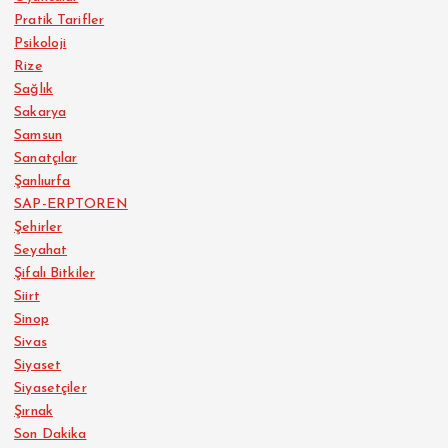
Pratik Tarifler
Psikoloji
Rize
Sağlık
Sakarya
Samsun
Sanatçılar
Şanlıurfa
SAP-ERPTOREN
Şehirler
Seyahat
Şifalı Bitkiler
Siirt
Sinop
Sivas
Siyaset
Siyasetçiler
Şırnak
Son Dakika