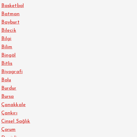
Basketbol
Batman
Bayburt
Bilecik
Bilgi
Bilim
Bingöl
Bitlis
Biyografi
Bolu
Burdur
Bursa
Çanakkale
Çankırı
Cinsel Sağlık
Çorum