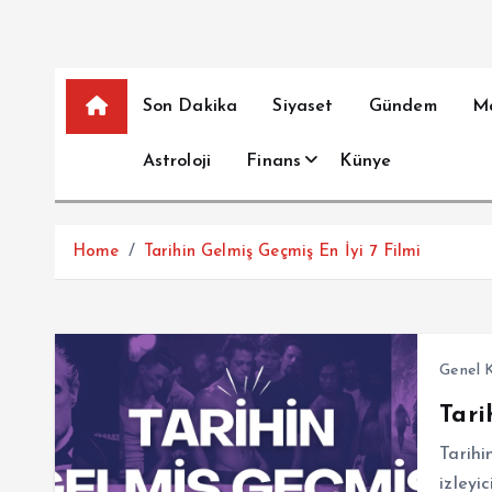
Son Dakika
Siyaset
Gündem
M
Astroloji
Finans
Künye
Home
Tarihin Gelmiş Geçmiş En İyi 7 Filmi
Genel K
Tari
Tarihi
izleyi