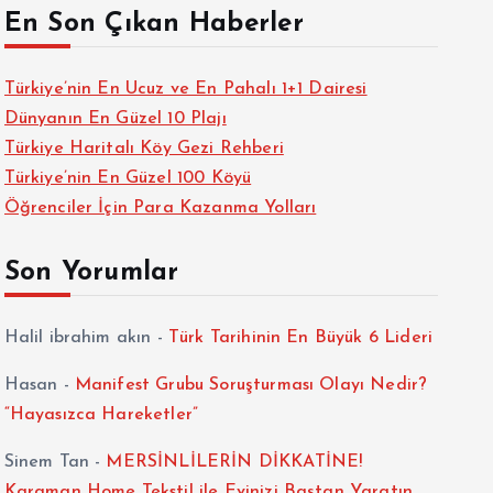
En Son Çıkan Haberler
Türkiye’nin En Ucuz ve En Pahalı 1+1 Dairesi
Dünyanın En Güzel 10 Plajı
Türkiye Haritalı Köy Gezi Rehberi
Türkiye’nin En Güzel 100 Köyü
Öğrenciler İçin Para Kazanma Yolları
Son Yorumlar
Halil ibrahim akın
-
Türk Tarihinin En Büyük 6 Lideri
Hasan
-
Manifest Grubu Soruşturması Olayı Nedir?
“Hayasızca Hareketler”
Sinem Tan
-
MERSİNLİLERİN DİKKATİNE!
Karaman Home Tekstil ile Evinizi Baştan Yaratın