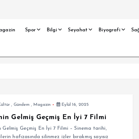
agazin
Spor
Bilgi
Seyahat
Biyografi
Sağ
ültür
,
Gündem
,
Magazin
Eylül 16, 2025
hin Gelmiş Geçmiş En İyi 7 Filmi
n Gelmiş Geçmiş En İyi 7 Filmi – Sinema tarihi,
cilerin hafızasında silinmez izler bırakmış sayısız