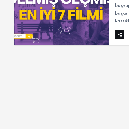
başyap
başarı
kattık