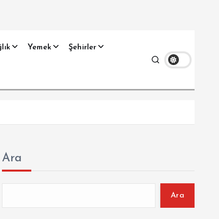
lık
Yemek
Şehirler
Ara
Ara