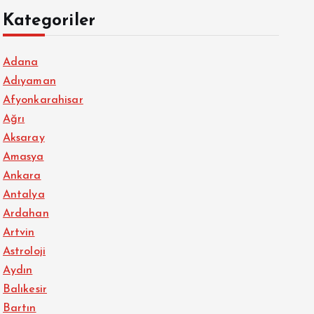
Kategoriler
Adana
Adıyaman
Afyonkarahisar
Ağrı
Aksaray
Amasya
Ankara
Antalya
Ardahan
Artvin
Astroloji
Aydın
Balıkesir
Bartın