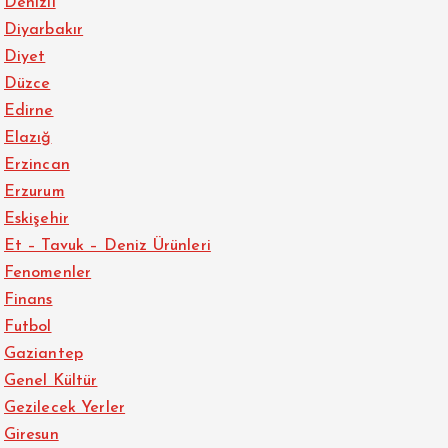
Denizli
Diyarbakır
Diyet
Düzce
Edirne
Elazığ
Erzincan
Erzurum
Eskişehir
Et – Tavuk – Deniz Ürünleri
Fenomenler
Finans
Futbol
Gaziantep
Genel Kültür
Gezilecek Yerler
Giresun