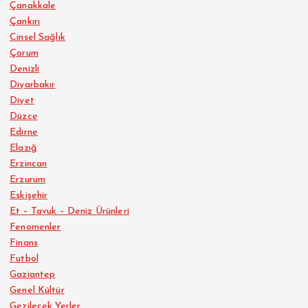
Çanakkale
Çankırı
Cinsel Sağlık
Çorum
Denizli
Diyarbakır
Diyet
Düzce
Edirne
Elazığ
Erzincan
Erzurum
Eskişehir
Et – Tavuk – Deniz Ürünleri
Fenomenler
Finans
Futbol
Gaziantep
Genel Kültür
Gezilecek Yerler