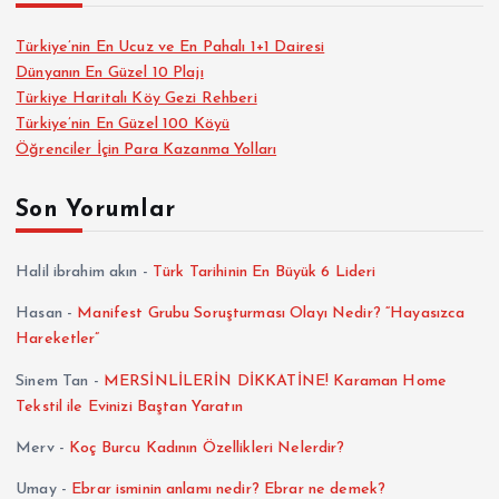
Türkiye’nin En Ucuz ve En Pahalı 1+1 Dairesi
Dünyanın En Güzel 10 Plajı
Türkiye Haritalı Köy Gezi Rehberi
Türkiye’nin En Güzel 100 Köyü
Öğrenciler İçin Para Kazanma Yolları
Son Yorumlar
Halil ibrahim akın
-
Türk Tarihinin En Büyük 6 Lideri
Hasan
-
Manifest Grubu Soruşturması Olayı Nedir? “Hayasızca
Hareketler”
Sinem Tan
-
MERSİNLİLERİN DİKKATİNE! Karaman Home
Tekstil ile Evinizi Baştan Yaratın
Merv
-
Koç Burcu Kadının Özellikleri Nelerdir?
Umay
-
Ebrar isminin anlamı nedir? Ebrar ne demek?