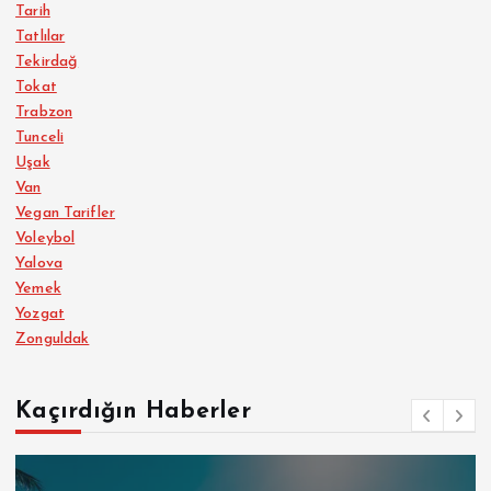
Tarih
Tatlılar
Tekirdağ
Tokat
Trabzon
Tunceli
Uşak
Van
Vegan Tarifler
Voleybol
Yalova
Yemek
Yozgat
Zonguldak
Kaçırdığın Haberler