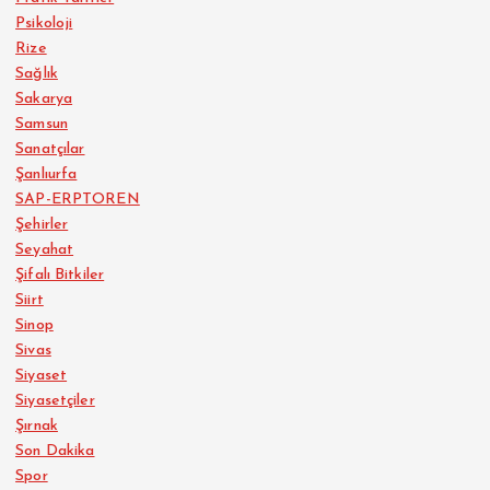
Psikoloji
Rize
Sağlık
Sakarya
Samsun
Sanatçılar
Şanlıurfa
SAP-ERPTOREN
Şehirler
Seyahat
Şifalı Bitkiler
Siirt
Sinop
Sivas
Siyaset
Siyasetçiler
Şırnak
Son Dakika
Spor