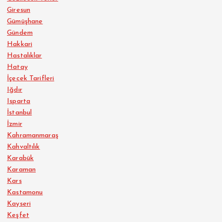
Giresun
Gümüşhane
Gündem
Hakkari
Hastalıklar
Hatay
İçecek Tarifleri
Iğdır
Isparta
İstanbul
İzmir
Kahramanmaraş
Kahvaltılık
Karabük
Karaman
Kars
Kastamonu
Kayseri
Keşfet