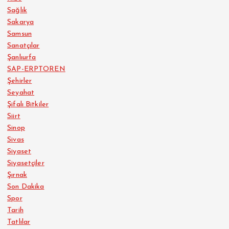
Sağlık
Sakarya
Samsun
Sanatçılar
Şanlıurfa
SAP-ERPTOREN
Şehirler
Seyahat
Şifalı Bitkiler
Siirt
Sinop
Sivas
Siyaset
Siyasetçiler
Şırnak
Son Dakika
Spor
Tarih
Tatlılar