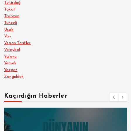
Tekirdağ
Tokat
Trabzon
Tunceli
Uşak
Van
Vegan Tarifler
Voleybol
Yalova
Yemek
Yozgat
Zonguldak
Kaçırdığın Haberler