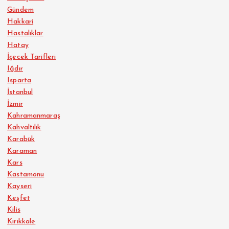
Gündem
Hakkari
Hastalıklar
Hatay
İçecek Tarifleri
Iğdır
Isparta
İstanbul
İzmir
Kahramanmaraş
Kahvaltılık
Karabük
Karaman
Kars
Kastamonu
Kayseri
Keşfet
Kilis
Kırıkkale