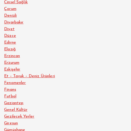
Cinsel Sağlık
Çorum
Denizli
Diyarbakır
Diyet
Düzce
Edirne
Elazığ
Erzincan
Erzurum
Eskişehir
Et – Tavuk – Deniz Ürünleri
Fenomenler
Finans
Futbol
Gaziantep
Genel Kültür
Gezilecek Yerler
Giresun
Gümüşhane