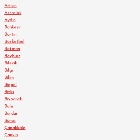
Artvin
Astroloji
Aydın
Balıkesir
Bartın
Basketbol
Batman
Bayburt
Bilecik
Bilgi
Bilim
Bingöl
Bitlis
Biyografi
Bolu
Burdur
Bursa
Çanakkale
Çankırı