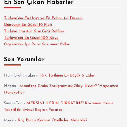
En Son Çıkan Haberler
Türkiye’nin En Ucuz ve En Pahalı 1+1 Dairesi
Dünyanın En Güzel 10 Plajı
Türkiye Haritalı Köy Gezi Rehberi
Türkiye’nin En Güzel 100 Köyü
Öğrenciler İçin Para Kazanma Yolları
Son Yorumlar
Halil ibrahim akın
-
Türk Tarihinin En Büyük 6 Lideri
Hasan
-
Manifest Grubu Soruşturması Olayı Nedir? “Hayasızca
Hareketler”
Sinem Tan
-
MERSİNLİLERİN DİKKATİNE! Karaman Home
Tekstil ile Evinizi Baştan Yaratın
Merv
-
Koç Burcu Kadının Özellikleri Nelerdir?