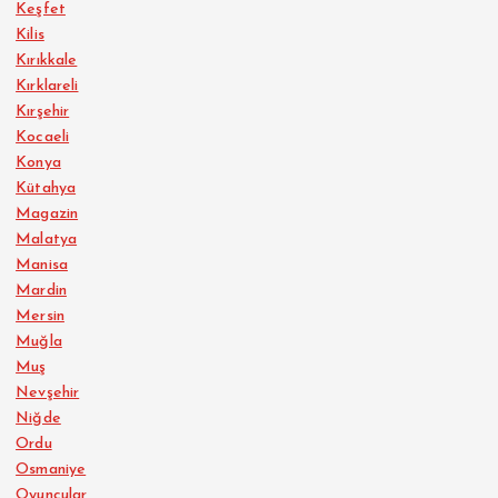
Keşfet
Kilis
Kırıkkale
Kırklareli
Kırşehir
Kocaeli
Konya
Kütahya
Magazin
Malatya
Manisa
Mardin
Mersin
Muğla
Muş
Nevşehir
Niğde
Ordu
Osmaniye
Oyuncular