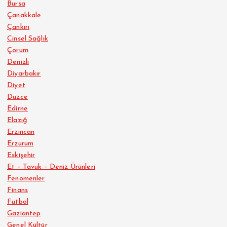
Bursa
Çanakkale
Çankırı
Cinsel Sağlık
Çorum
Denizli
Diyarbakır
Diyet
Düzce
Edirne
Elazığ
Erzincan
Erzurum
Eskişehir
Et – Tavuk – Deniz Ürünleri
Fenomenler
Finans
Futbol
Gaziantep
Genel Kültür