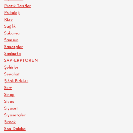
Pratik Tarifler
Psikoloji
Rize
Sağlık
Sakarya
Samsun
Sanatçılar
Şanlıurfa
SAP-ERPTOREN
Şehirler
Seyahat
Şifalı Bitkiler
Siirt
Sinop
Sivas
Siyaset
Siyasetçiler
Şırnak
Son Dakika