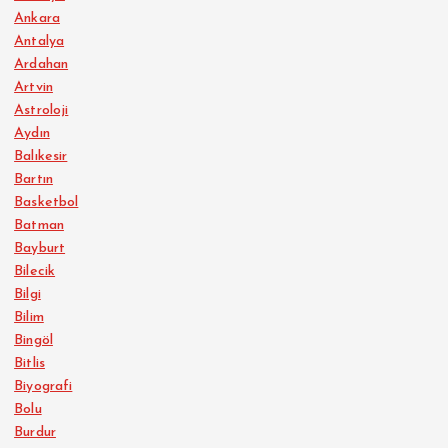
Ankara
Antalya
Ardahan
Artvin
Astroloji
Aydın
Balıkesir
Bartın
Basketbol
Batman
Bayburt
Bilecik
Bilgi
Bilim
Bingöl
Bitlis
Biyografi
Bolu
Burdur